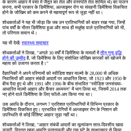
के कारण आहार में वसा में जैतून का तेल और वनस्पति तेल शामिल थे) का पालन
करना, सभी प्रकार के डिमेंशिया, अल्जाइमर रोग या संवहनी डिमेंशिया विकसित
होने के जोखिम को कम करने से महत्वपूर्ण रूप से जुड़ा नहीं था।
शोधकर्ताओं ने यह भी जोड़ा कि जब उन प्रतिभागियों को बाहर रखा गया, जिन्हें
पांच वर्षों के भीतर डिमेंशिया हुआ और साथ ही मधुमेह वाले प्रतिभागियों को भी,
तो परिणाम समान थे।
यह भी देखें:
स्वास्थ्य समाचार
शोधकर्ताओं ने लिखा, "अगले 30 वर्षों में डिमेंशिया के मामलों में
तीन गुना वृद्धि
होने की उम्मीद
है, जो डिमेंशिया के लिए संशोधित जोखिम कारकों को खोजने के
महत्व को उजागर करता है।"
वैज्ञानिकों ने अपने परिणामों को स्वीडिश शहर माल्मो के 28,000 से अधिक
निवासियों की आहार संबंधी आदतों पर आधारित किया, जो 1923 और 1950 के
बीच पैदा हुए थे और 1991 और 1996 के बीच संभावित "स्वीडिश जनसंख्या-
आधारित माल्मो आहार और कैंसर अध्ययन" में भाग लिया था, जिसमें 2014 तक
नए होने वाले डिमेंशिया के लिए फॉलो-अप किया गया था।
उस अवधि के दौरान, लगभग 7 प्रतिशत प्रतिभागियों में विभिन्न प्रकार के
डिमेंशिया विकसित हुए। प्रभावित रोगियों में अल्जाइमर रोग के निशान की
उपस्थिति से कोई विशिष्ट आहार जुड़ा नहीं था।
शोधकर्ताओं ने लिखा, "आहार संबंधी आदतों का मूल्यांकन सात-दिवसीय खाद्य
डायरी, विस्तृत खाद्य आवृत्ति प्रश्नावली और एक घंटे के साक्षात्कार से किया