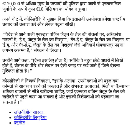
€170,000 से अधिक मूल्य के उत्पादों की पुलिस द्वारा जब्ती से प्रशासनिक
जुर्माने के रूप में कुल €10 मिलियन का योगदान हुआ।
अपने नोट में, कोल्डिरेत्ति ने सुझाव दिया कि इतालवी उपभोक्ता हमेशा राष्ट्रीय
उत्पाद की तलाश करें और लेबल पढ़ना सीखें।
"विदेश से आने वाली एक्स्ट्रा वर्जिन जैतून के तेल की बोतलों पर, अधिकांश
मामलों में, 'ई.यू. जैतून के तेल का मिश्रण,' 'गैर-ई.यू. जैतून के तेल का मिश्रण' या
'ई.यू. और गैर-ई.यू. जैतून के तेल का मिश्रण' जैसे अनिवार्य घोषणापत्र पढ़ना
लगभग असंभव है," संगठन ने लिखा।
उन्होंने आगे कहा, "[ऐसा इसलिए होता है] क्योंकि वे बहुत छोटे अक्षरों में लिखे
होते हैं, बोतल के पीछे और लेबल पर ऐसी जगह पर रखे जाते हैं जिसे देखना
मुश्किल होता है।"
कोल्डीरेत्ती ने निष्कर्ष निकाला, "इसके अलावा, उपभोक्ताओं को बहुत कम
कीमतों से सावधान रहने की जरूरत है और संभवतः उत्पादकों, मिलों या कैम्पाग्ना
अमिका बाजारों से सीधे खरीदना चाहिए, जहाँ एक्स्ट्रा वर्जिन जैतून के तेल को
खरीदने से पहले चखा जा सकता है और इसकी विशेषताओं को पहचाना जा
सकता है।"
ल'उनीओन सारदा
कोल्डिरेत्ति लिगुरिया
ब्लूनोट