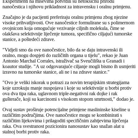
Eksperimenti na miševima potvrdili su netoksičnu prirodu
nanočestica i njihovu prikladnost za intravensku i oralnu primjenu.
Značajno je da pacijenti preferiraju oralnu primjenu zbog njezine
visoke prihvatljivosti. Ove nanočestice formulirane su s polimernom
ovojnicom koja omogućuje vezivanje ciljnih molekula, čime se
olakšava selektivnije liječenje tumora, specifično ciljajući tumorske
stanice, a poštedeći zdrave.
"Vidjeli smo da ove nanočestice, bilo da se daju intravenski ili
oralno, mogu dospjeti do različitih organa u tijelu", rekao je Juan
Antonio Marchal Corrales, istraživač sa Sveučilišta u Granadi i
koautor studije.
"A uz odgovarajuće ciljanje mogli bismo ih usmjeriti
izravno na tumorske stanice, ali ne i na zdrave stanice."
"
Ovo je veliki iskorak u potrazi za novim terapijskim strategijama
koje uzrokuju manje nuspojava i koje su selektivnije u borbi protiv
ova dva tipa raka, uglavnom triple-negativni rak dojke i rak
gušterače, koji su karcinomi s visokom stopom smrtnosti," dodao je.
Ovaj sustav proširuje potencijalne primjene maslininske kiseline u
različitim područjima. Ove nanočestice mogu se kombinirati s
različitim lijekovima i prilagoditi specifičnim zahtjevima liječenja
raka. Ova svestranost pozicionira nanosustav kao snažan alat u
stalnoj borbi protiv raka.