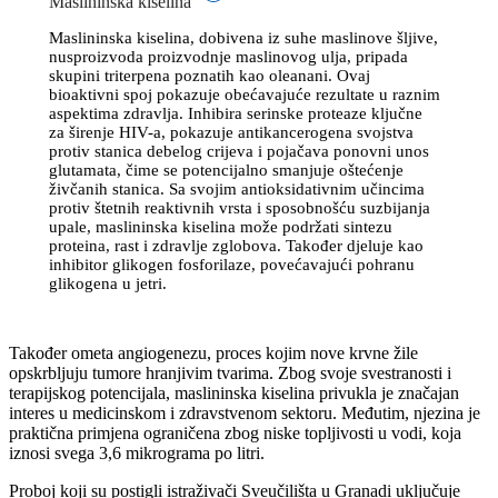
Maslininska kiselina
Maslininska kiselina, dobivena iz suhe maslinove šljive,
nusproizvoda proizvodnje maslinovog ulja, pripada
skupini triterpena poznatih kao oleanani. Ovaj
bioaktivni spoj pokazuje obećavajuće rezultate u raznim
aspektima zdravlja. Inhibira serinske proteaze ključne
za širenje HIV-a, pokazuje antikancerogena svojstva
protiv stanica debelog crijeva i pojačava ponovni unos
glutamata, čime se potencijalno smanjuje oštećenje
živčanih stanica. Sa svojim antioksidativnim učincima
protiv štetnih reaktivnih vrsta i sposobnošću suzbijanja
upale, maslininska kiselina može podržati sintezu
proteina, rast i zdravlje zglobova. Također djeluje kao
inhibitor glikogen fosforilaze, povećavajući pohranu
glikogena u jetri.
Također ometa angiogenezu, proces kojim nove krvne žile
opskrbljuju tumore hranjivim tvarima. Zbog svoje svestranosti i
terapijskog potencijala, maslininska kiselina privukla je značajan
interes u medicinskom i zdravstvenom sektoru. Međutim, njezina je
praktična primjena ograničena zbog niske topljivosti u vodi, koja
iznosi svega 3,6 mikrograma po litri.
Proboj koji su postigli istraživači Sveučilišta u Granadi uključuje