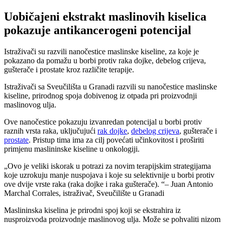
Uobičajeni ekstrakt maslinovih kiselica
pokazuje antikancerogeni potencijal
Istraživači su razvili nanočestice maslinske kiseline, za koje je
pokazano da pomažu u borbi protiv raka dojke, debelog crijeva,
gušterače i prostate kroz različite terapije.
Istraživači sa Sveučilišta u Granadi razvili su nanočestice maslinske
kiseline, prirodnog spoja dobivenog iz otpada pri proizvodnji
maslinovog ulja.
Ove nanočestice pokazuju izvanredan potencijal u borbi protiv
raznih vrsta raka, uključujući
rak dojke
,
debelog crijeva
, gušterače i
prostate
. Pristup tima ima za cilj povećati učinkovitost i proširiti
primjenu maslininske kiseline u onkologiji.
Ovo je veliki iskorak u potrazi za novim terapijskim strategijama
koje uzrokuju manje nuspojava i koje su selektivnije u borbi protiv
ove dvije vrste raka (raka dojke i raka gušterače).
– Juan Antonio
Marchal Corrales, istraživač, Sveučilište u Granadi
Maslininska kiselina je prirodni spoj koji se ekstrahira iz
nusproizvoda proizvodnje maslinovog ulja. Može se pohvaliti nizom