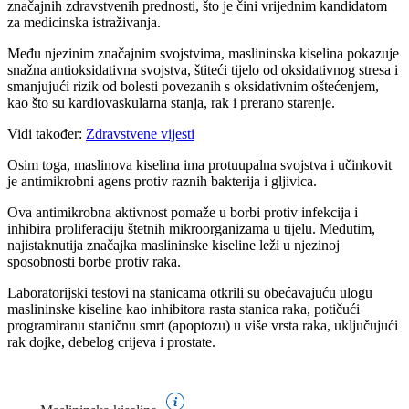
značajnih zdravstvenih prednosti, što je čini vrijednim kandidatom
za medicinska istraživanja.
Među njezinim značajnim svojstvima, maslininska kiselina pokazuje
snažna antioksidativna svojstva, štiteći tijelo od oksidativnog stresa i
smanjujući rizik od bolesti povezanih s oksidativnim oštećenjem,
kao što su kardiovaskularna stanja, rak i prerano starenje.
Vidi također:
Zdravstvene vijesti
Osim toga, maslinova kiselina ima protuupalna svojstva i učinkovit
je antimikrobni agens protiv raznih bakterija i gljivica.
Ova antimikrobna aktivnost pomaže u borbi protiv infekcija i
inhibira proliferaciju štetnih mikroorganizama u tijelu. Međutim,
najistaknutija značajka maslininske kiseline leži u njezinoj
sposobnosti borbe protiv raka.
Laboratorijski testovi na stanicama otkrili su obećavajuću ulogu
maslininske kiseline kao inhibitora rasta stanica raka, potičući
programiranu staničnu smrt (apoptozu) u više vrsta raka, uključujući
rak dojke, debelog crijeva i prostate.