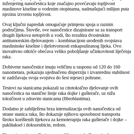
inženjering nanočestica koje značajno povećavaju topljivost
maslinove kiseline u vodenim otopinama, nadmašujući milijun puta
njezinu izvornu topljivost.
Ovaj ključni napredak omogućuje primjenu spoja u raznim
područjima. Štoviše, ove nanočestice dizajnirane su za transport
drugih lijekova netopivih u vodi, što rezultira dvostrukim
antitumorskim djelovanjem – kombinacijom urođenih svojstava
maslininske kiseline i djelotvornosti enkapsuliranog lijeka. Ovo
inovativno otkriće obećava veliko poboljšanje učinkovitosti liječenja
raka.
Dobivene nanočestice imaju veličinu u rasponu od 120 do 160
nanometara, pokazuju ujednačenu disperziju i izvanrednu stabilnost
te zadržavaju svoja svojstva do šest mjeseci pohrane.
Testovi na stanicama pokazali su citotoksično djelovanje ovih
nanočestica na stanične linije raka dojke i gušterače, uz nižu
toksičnost u zdravim stanicama (fibroblastima).
Dodatno je zabilježena brza internalizacija ovih nanočestica od
strane stanica raka, što dokazuje njihovu sposobnost transporta
široko korištenih lijekova za kemoterapiju raka gušterače i dojke –
paklitaksel i doksorubicin, redom.