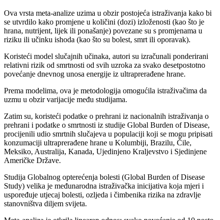
Ova vrsta meta-analize uzima u obzir postojeća istraživanja kako bi
se utvrdilo kako promjene u količini (dozi) izloženosti (kao što je
hrana, nutrijent, lijek ili ponašanje) povezane su s promjenama u
riziku ili učinku ishoda (kao što su bolest, smrt ili oporavak).
Koristeći model slučajnih učinaka, autori su izračunali ponderirani
relativni rizik od smrtnosti od svih uzroka za svako desetpostotno
povećanje dnevnog unosa energije iz ultraprerađene hrane.
Prema modelima, ova je metodologija omogućila istraživačima da
uzmu u obzir varijacije među studijama.
Zatim su, koristeći podatke o prehrani iz nacionalnih istraživanja o
prehrani i podatke o smrtnosti iz studije Global Burden of Disease,
procijenili udio smrtnih slučajeva u populaciji koji se mogu pripisati
konzumaciji ultraprerađene hrane u Kolumbiji, Brazilu, Čile,
Meksiko, Australija, Kanada, Ujedinjeno Kraljevstvo i Sjedinjene
Američke Države.
Studija Globalnog opterećenja bolesti (Global Burden of Disease
Study) velika je međunarodna istraživačka inicijativa koja mjeri i
uspoređuje utjecaj bolesti, ozljeda i čimbenika rizika na zdravlje
stanovništva diljem svijeta.