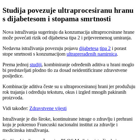
Studija povezuje ultraprocesiranu hranu
s dijabetesom i stopama smrtnosti
Nova istraživanja sugeriraju da konzumacija ultraprocesirane hrane
može povećati rizik od dijabetesa tipa 2 i prijevremenog umiranja.
Nedavna istraživanja povezuju pojavu
dijabetesa
tipa 2
i porast
stope smrtnosti s konzumacijom
ultraprerađenih namirnica
.
Prema jednoj
studiji
, kombiniranje određenih aditiva u hrani moglo
bi predstavljati plodno tlo za dosad neidentificirane zdravstvene
posljedice.
Kombinacije aditiva česte su u ultraprocesiranoj hrani jer produžuju
rok trajanja i određuju teksturu, okus i izgled mnogih pakiranih
proizvoda.
Vidi također:
Zdravstvene vijesti
Istraživanje je dio široke, kontinuirane istrage o zdravlju i prehrani
koju je pokrenuo Francuski nacionalni institut za zdravlje i
medicinska istraživanja.