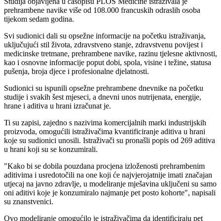
Studija objavljena u časopisu PLOS Medicine istraživala je
prehrambene navike više od 108.000 francuskih odraslih osoba
tijekom sedam godina.
Svi sudionici dali su opsežne informacije na početku istraživanja,
uključujući stil života, zdravstveno stanje, zdravstvenu povijest i
medicinske tretmane, prehrambene navike, razinu tjelesne aktivnosti,
kao i osnovne informacije poput dobi, spola, visine i težine, statusa
pušenja, broja djece i profesionalne djelatnosti.
Sudionici su ispunili opsežne prehrambene dnevnike na početku
studije i svakih šest mjeseci, a dnevni unos nutrijenata, energije,
hrane i aditiva u hrani izračunat je.
Ti su zapisi, zajedno s nazivima komercijalnih marki industrijskih
proizvoda, omogućili istraživačima kvantificiranje aditiva u hrani
koje su sudionici unosili. Istraživači su pronašli popis od 269 aditiva
u hrani koji su se konzumirali.
"
Kako bi se dobila pouzdana procjena izloženosti prehrambenim
aditivima i usredotočili na one koji će najvjerojatnije imati značajan
utjecaj na javno zdravlje, u modeliranje mješavina uključeni su samo
oni aditivi koje je konzumiralo najmanje pet posto kohorte", napisali
su znanstvenici.
Ovo modeliranje omogućilo je istraživačima da identificiraju pet