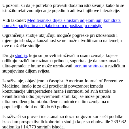
Upozorili su da je potrebno provesti dodatna istraživanja kako bi se
istražilo relativno utjecanje pojedinih aditiva i njihove interakcije.
Vidi također:
Mediteranska dijeta s niskim udjelom ugljikohidrata
pomaže pacijentima s dijabetesom u postizanju remisije
Ograničenja studije uključuju moguće pogreške pri izloženosti i
mjerenju ishoda, a kauzalnost se ne može utvrditi samo na temelju
ove opažačke studije.
Druga
studija
,
koju su proveli istraživači u osam zemalja koje se
odlikuju različitim razinama prihoda, sugerirala je da konzumacija
ultra-prerađene hrane može uzrokovati
preranu smrtnost
u različitim
stupnjevima diljem svijeta
.
Istraživanje, objavljeno u časopisu American Journal of Preventive
Medicine, imalo je za cilj procijeniti povezanost između
konzumacije ultraprerađene hrane i smrtnosti od svih uzroka te
kvantificirati udio prijevremenih smrti koji se može pripisati
ultraprerađenoj hrani-obrađene namirnice u tim zemljama u
populaciji u dobi od 30 do 69 godina.
Istraživači su proveli meta-analizu doza–odgovor koristeći podatke
iz sedam prospektivnih kohortnih studija koje su obuhvatile 239.982
sudionika i 14.779 smrtnih ishoda.