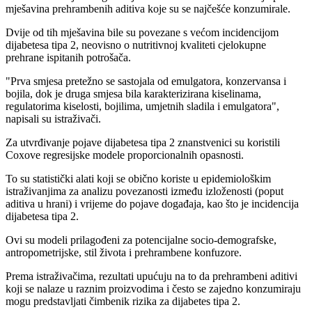
mješavina prehrambenih aditiva koje su se najčešće konzumirale.
Dvije od tih mješavina bile su povezane s većom incidencijom
dijabetesa tipa 2, neovisno o nutritivnoj kvaliteti cjelokupne
prehrane ispitanih potrošača.
"
Prva smjesa pretežno se sastojala od emulgatora, konzervansa i
bojila, dok je druga smjesa bila karakterizirana kiselinama,
regulatorima kiselosti, bojilima, umjetnih sladila i emulgatora",
napisali su istraživači.
Za utvrđivanje pojave dijabetesa tipa 2 znanstvenici su koristili
Coxove regresijske modele proporcionalnih opasnosti.
To su statistički alati koji se obično koriste u epidemiološkim
istraživanjima za analizu povezanosti između izloženosti (poput
aditiva u hrani) i vrijeme do pojave događaja, kao što je incidencija
dijabetesa tipa 2.
Ovi su modeli prilagođeni za potencijalne socio-demografske,
antropometrijske, stil života i prehrambene konfuzore.
Prema istraživačima, rezultati upućuju na to da prehrambeni aditivi
koji se nalaze u raznim proizvodima i često se zajedno konzumiraju
mogu predstavljati čimbenik rizika za dijabetes tipa 2.