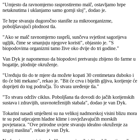
"
Umjesto da ravnomjerno rasprostiremo malč, ostavljamo hrpe
netaknutima i uklanjamo samo gornji sloj", dodao je.
Te hrpe stvaraju dugoročno stanište za mikroorganizme,
poboljšavajući plodnost tla.
"
Ako se malč ravnomjerno rasprši, sunčeva svjetlost sagorijeva
ugljik, čime se smanjuju njegove koristi", objasnio je.
"
S
biopodovima organizmi tamo žive oko dvije do tri godine."
Van Dyk je napomenuo da biopodovi pretvaraju zbijeno tlo farme u
bogatije, plodnije okruženje.
"
Uređuju tlo do te mjere da možete kopati 30 centimetara duboko i
tlo će biti mekano", rekao je.
"Bit će crva i bijelih gljiva, korijenje će
doprijeti do tog područja. To stvara uređenje tla."
"
To stvara održiv ciklus. Poboljšana tla dovodi do jačih korijenskih
sustava i zdravijih, uravnoteženijih stabala", dodao je van Dyk.
Tokarini nasadi smješteni su na velikoj nadmorskoj visini blizu mora
te su pod utjecajem hladne klime i osvježavajućih morskih
povjetaraca.
"Ove prirodne uvjete stvaraju idealno okruženje za
uzgoj maslina", rekao je van Dyk.