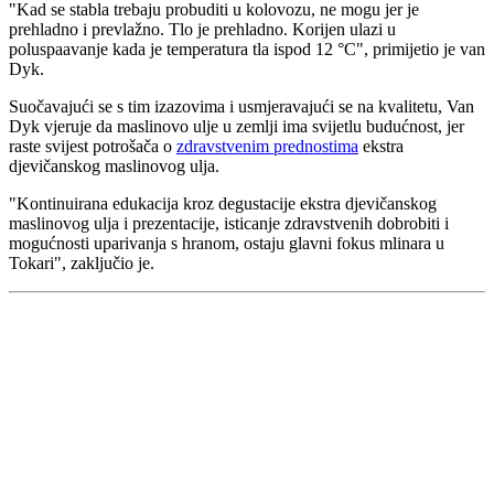
"
Kad se stabla trebaju probuditi u kolovozu, ne mogu jer je
prehladno i prevlažno. Tlo je prehladno. Korijen ulazi u
poluspaavanje kada je temperatura tla ispod 12 °C", primijetio je van
Dyk.
Suočavajući se s tim izazovima i usmjeravajući se na kvalitetu, Van
Dyk vjeruje da maslinovo ulje u zemlji ima svijetlu budućnost, jer
raste svijest potrošača o
zdravstvenim prednostima
ekstra
djevičanskog maslinovog ulja.
"Kontinuirana edukacija kroz degustacije ekstra djevičanskog
maslinovog ulja i prezentacije, isticanje zdravstvenih dobrobiti i
mogućnosti uparivanja s hranom, ostaju glavni fokus mlinara u
Tokari", zaključio je.