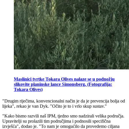
Maslinici tvrtke Tokara Olives nalaze se u podnožju
slikovite planinske lance Simonsberg. (Fotografija:
Tokara Olives)
"
Drugim riječima, konvencionalni način je da je prevencija bolja od
lijeka", rekao je van Dyk.
"Očito je to i vrlo skup sustav."
"
Kako bismo razvili naš IPM, tjedno smo nadzirali velika područja.
Upravitelji su prolazili tim područjima i podnosili specifična
izvješća", dodao je.
"To nam je omogućilo da provedemo ciljana