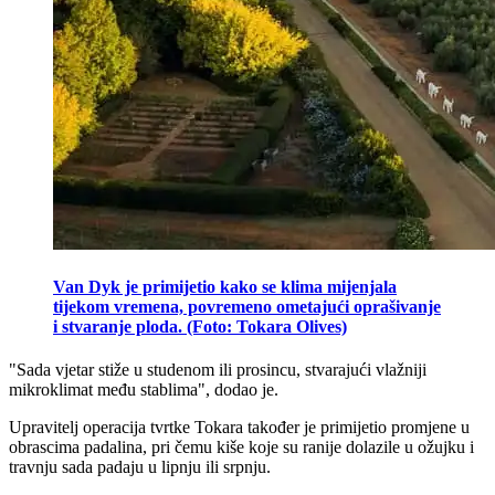
Van Dyk je primijetio kako se klima mijenjala
tijekom vremena, povremeno ometajući oprašivanje
i stvaranje ploda. (Foto: Tokara Olives)
"Sada vjetar stiže u studenom ili prosincu, stvarajući vlažniji
mikroklimat među stablima", dodao je.
Upravitelj operacija tvrtke Tokara također je primijetio promjene u
obrascima padalina, pri čemu kiše koje su ranije dolazile u ožujku i
travnju sada padaju u lipnju ili srpnju.