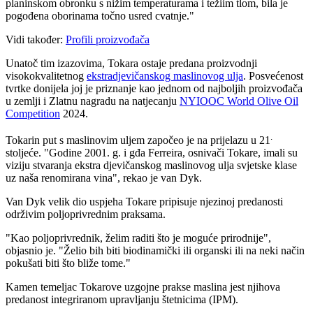
planinskom obronku s nižim temperaturama i težiim tlom, bila je
pogođena oborinama točno usred cvatnje."
Vidi također:
Profili proizvođača
Unatoč tim izazovima, Tokara ostaje predana proizvodnji
visokokvalitetnog
ekstradjevičanskog maslinovog ulja
. Posvećenost
tvrtke donijela joj je priznanje kao jednom od najboljih proizvođača
u zemlji i Zlatnu nagradu na natjecanju
NYIOOC World Olive Oil
Competition
2024.
.
Tokarin put s maslinovim uljem započeo je na prijelazu u 21
stoljeće.
"Godine 2001. g. i gđa Ferreira, osnivači Tokare, imali su
viziju stvaranja ekstra djevičanskog maslinovog ulja svjetske klase
uz naša renomirana vina", rekao je van Dyk.
Van Dyk velik dio uspjeha Tokare pripisuje njezinoj predanosti
održivim poljoprivrednim praksama.
"
Kao poljoprivrednik, želim raditi što je moguće prirodnije",
objasnio je.
"Želio bih biti biodinamički ili organski ili na neki način
pokušati biti što bliže tome."
Kamen temeljac Tokarove uzgojne prakse maslina jest njihova
predanost integriranom upravljanju štetnicima (IPM).