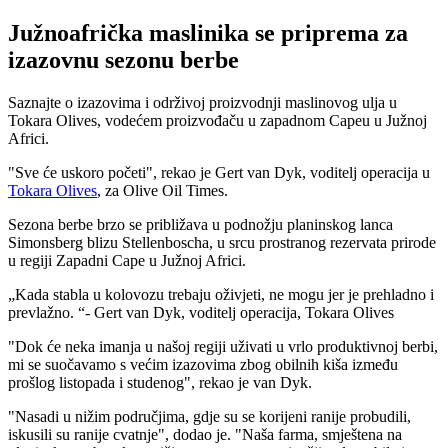
Južnoafrička maslinika se priprema za
izazovnu sezonu berbe
Saznajte o izazovima i održivoj proizvodnji maslinovog ulja u
Tokara Olives, vodećem proizvođaču u zapadnom Capeu u Južnoj
Africi.
"Sve će uskoro početi", rekao je Gert van Dyk, voditelj operacija u
Tokara Olives
, za Olive Oil Times.
Sezona berbe brzo se približava u podnožju planinskog lanca
Simonsberg blizu Stellenboscha, u srcu prostranog rezervata prirode
u regiji Zapadni Cape u Južnoj Africi.
Kada stabla u kolovozu trebaju oživjeti, ne mogu jer je prehladno i
prevlažno.
- Gert van Dyk, voditelj operacija, Tokara Olives
"Dok će neka imanja u našoj regiji uživati u vrlo produktivnoj berbi,
mi se suočavamo s većim izazovima zbog obilnih kiša između
prošlog listopada i studenog", rekao je van Dyk.
"Nasadi u nižim područjima, gdje su se korijeni ranije probudili,
iskusili su ranije cvatnje", dodao je.
"Naša farma, smještena na