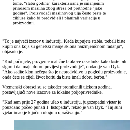
tome, "slaba godina" karakterizirana je smanjenim
prinosom maslina zbog stresa od prethodne
"jake
godine". Proizvođači maslinovog ulja često prate te
cikluse kako bi predvidjeli i planirali varijacije u
proizvodnji.
"
To je najveći izazov u industriji. Kada kupujete stabla, trebali biste
kupiti ona koja su genetski manje sklona naizmjeničnom rađanju",
objasnio je.
"
Kad počinjete, provjerite matične blokove rasadnika kako biste bili
sigurni da imaju dobru povijest proizvodnje", dodao je van Dyk.
"
Ako sadite klon nečega što je nepredvidivo u pogledu proizvodnje,
onda ćete se cijeli život boriti da biste imali dobru berbu."
Vremenski obrasci su se također promijenili tijekom godina,
postavljajući nove izazove za lokalne poljoprivrednike.
"
Kad sam prije 27 godina ušao u industriju, jugozapadni vjetar je
pouzdano počeo puhati 1. listopada", rekao je van Dyk.
"Taj suhi
vjetar imao je ključnu ulogu u oprašivanju."