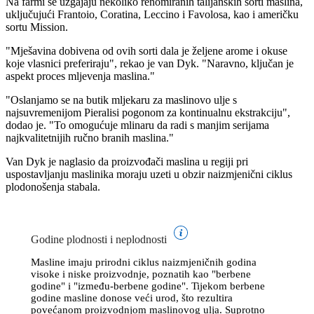
Na farmi se uzgajaju nekoliko renomiranih talijanskih sorti maslina,
uključujući Frantoio, Coratina, Leccino i Favolosa, kao i američku
sortu Mission.
"
Mješavina dobivena od ovih sorti dala je željene arome i okuse
koje vlasnici preferiraju", rekao je van Dyk. "Naravno, ključan je
aspekt proces mljevenja maslina."
"
Oslanjamo se na butik mljekaru za maslinovo ulje s
najsuvremenijom Pieralisi pogonom za kontinualnu ekstrakciju",
dodao je.
"
To omogućuje mlinaru da radi s manjim serijama
najkvalitetnijih ručno brani­h maslina."
Van Dyk je naglasio da proizvođači maslina u regiji pri
uspostavljanju maslinika moraju uzeti u obzir naizmjenični ciklus
plodonošenja stabala.
Godine plodnosti i neplodnosti
Masline imaju prirodni ciklus naizmjeničnih godina
visoke i niske proizvodnje, poznatih kao
"berbene
godine" i
"između-berbene godine". Tijekom berbene
godine masline donose veći urod, što rezultira
povećanom proizvodnjom maslinovog ulja. Suprotno