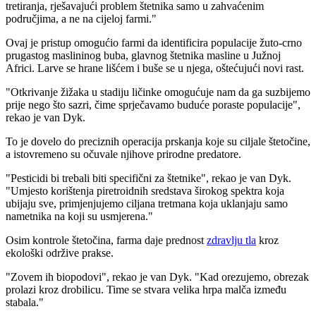
tretiranja, rješavajući problem štetnika samo u zahvaćenim
područjima, a ne na cijeloj farmi."
Ovaj je pristup omogućio farmi da identificira populacije žuto-crno
prugastog maslininog buba, glavnog štetnika masline u Južnoj
Africi. Larve se hrane lišćem i buše se u njega, oštećujući novi rast.
"
Otkrivanje žižaka u stadiju ličinke omogućuje nam da ga suzbijemo
prije nego što sazri, čime sprječavamo buduće poraste populacije",
rekao je van Dyk.
To je dovelo do preciznih operacija prskanja koje su ciljale štetočine,
a istovremeno su očuvale njihove prirodne predatore.
"
Pesticidi bi trebali biti specifični za štetnike", rekao je van Dyk.
"Umjesto korištenja piretroidnih sredstava širokog spektra koja
ubijaju sve, primjenjujemo ciljana tretmana koja uklanjaju samo
nametnika na koji su usmjerena."
Osim kontrole štetočina, farma daje prednost
zdravlju tla
kroz
ekološki održive prakse.
"
Zovem ih biopodovi", rekao je van Dyk.
"Kad orezujemo, obrezak
prolazi kroz drobilicu. Time se stvara velika hrpa malča između
stabala."