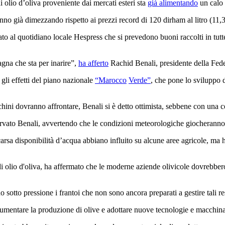
i olio d’oliva proveniente dai mercati esteri sta
già alimentando
un calo 
nno già dimezzando rispetto ai prezzi record di 120 dirham al litro (11,31
o al quotidiano locale Hespress che si prevedono buoni raccolti in tutt
­gna che sta per in­a­r­ire”,
ha af­fer­to
Rachid Benali, pres­i­de­nte della Federa
gli effetti del piano nazionale
“Marocco
Verde”
, che pone lo sviluppo d
hini dovranno affrontare, Benali si è detto ottimista, sebbene con una ce
servato Benali, avvertendo che le condizioni meteorologiche giocheranno 
carsa disponibilità d’acqua abbiano influito su alcune aree agricole, ma ha
 olio d'oliva, ha affermato che le moderne aziende olivicole dovrebbero
 sotto pressione i frantoi che non sono ancora preparati a gestire tali re
 aumentare la produzione di olive e adottare nuove tecnologie e macchina