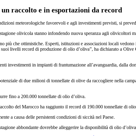
n un raccolto e in esportazioni da record
ondizioni meteorologiche favorevoli e agli investimenti previsti, si prev
 stagione olivicola stanno infondendo nuova speranza agli olivicoltori m
no più che ottimistiche. Esperti, istituzioni e associazioni locali vedono
suoi livelli record di produzione di olio d’oliva”, ha dichiarato a Olive
centi investimenti in impianti di frantumazione all’avanguardia, dalla do
enziale di due milioni di tonnellate di olive da raccogliere nella campa
urre fino a 200.000 tonnellate di olio d’oliva.
 raccolto del Marocco ha raggiunto il record di 190.000 tonnellate di oli
ente a causa delle persistenti condizioni di siccità nel Paese.
stagione abbondante dovrebbe alleggerire la disponibilità di olio d’oliv