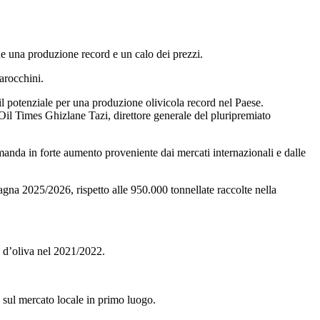
ede una produzione record e un calo dei prezzi.
arocchini.
 il potenziale per una produzione olivicola record nel Paese.
 Oil Times Ghizlane Tazi, direttore generale del pluripremiato
manda in forte aumento proveniente dai mercati internazionali e dalle
gna 2025/2026, rispetto alle 950.000 tonnellate raccolte nella
o d’oliva nel 2021/2022.
a sul mercato locale in primo luogo.