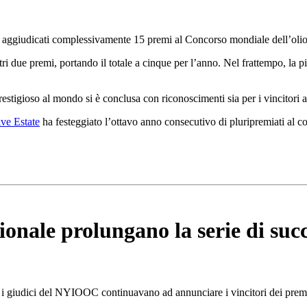
 sono aggiudicati complessivamente 15 premi al Concorso mondiale dell’
ltri due premi, portando il totale a cinque per l’anno. Nel frattempo, la 
estigioso al mondo si è conclusa con riconoscimenti sia per i vincitori ab
ve Estate
ha festeggiato l’ottavo anno consecutivo di pluripremiati al c
ionale prolungano la serie di succ
e i giu­dici del NYIOOC con­ti­nuavano ad an­nun­ciare i vincitori dei premi