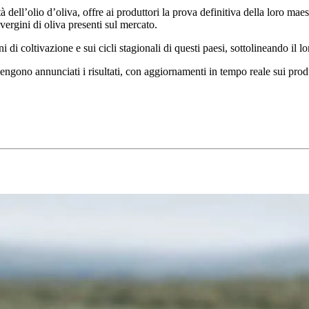
 dell’olio d’oliva, offre ai produttori la prova definitiva della loro mae
avergini di oliva presenti sul mercato.
 col­tivazione e sui cicli stagionali di questi paesi, sotto­lineando il loro
no annunciati i risultati, con aggiornamenti in tempo reale sui produttori