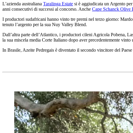
L’azienda australiana
Taralinga Estate
si è aggiudicata un Argento per
anni consecutivi di successi al concorso. Anche
Cape Schanck Olive E
I pro­duc­to­ri sudafricani hanno vin­to tre premi nel ter­zo giorno: 
tenu­to l’argento per la sua Nuy Valley Blend.
Dall’altra parte dell’Atlantico, i pro­duc­to­ri cileni Agricola Pobena,
la sua miscela media Corte Italiano dopo aver pre­ceden­te­mente vin­to 
In Brasile, Azeite Pedregais è diventato il secondo vincitore del Paes