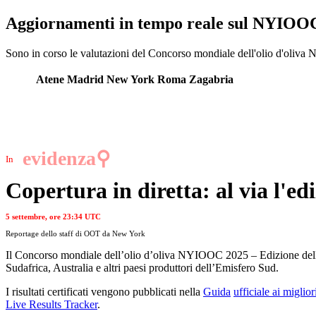
Aggiornamenti in tempo reale sul NYIOOC 
Sono in corso le valutazioni del Concorso mondiale dell'olio d'oliva N
Atene
Madrid
New York
Roma
Zagabria
evidenza⚲
In
Copertura in diretta: al via l'
5 settembre, ore 23:34 UTC
Reportage dello staff di OOT da New York
Il Concorso mondiale dell’olio d’oliva NYIOOC 2025 – Edizione dell’Em
Sudafrica, Australia e altri paesi produttori dell’Emisfero Sud.
I risultati certificati vengono pubblicati nella
Guida
ufficiale ai miglio
Live Results Tracker
.