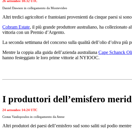
26 settembre 18:32 UTC
Daniel Dawson in collegamento da Montevideo
Altri tredici agricoltori e frantoiani provenienti da cinque paesi si
Cobram Estate
, il più grande produttore australiano, ha collezionato a
vittoria con un Premio d’Argento.
La seconda settimana del concorso sulla qualità dell’olio d’oliva più pr
Mentre la coppia alla guida dell’azienda australiana
Cape Schanck Oli
hanno festeggiato le loro prime vittorie al NYIOOC.
I produttori dell’emisfero merid
24 settembre 14:24 UTC
Costas Vasilopoulos in collegamento da Atene
Altri pro­dut­ori dei paesi dell’emisfero sud sono saliti sul podio mentr