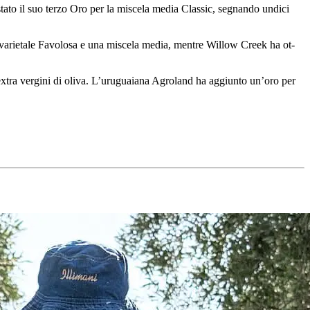
ato il suo terzo Oro per la miscela media Classic, segnando undici
ovari­eta­le Favolosa e una miscela media, mentre Willow Creek ha ot­
i extra ver­gini di oliva. L’uruguaiana Agroland ha aggiunto un’oro per