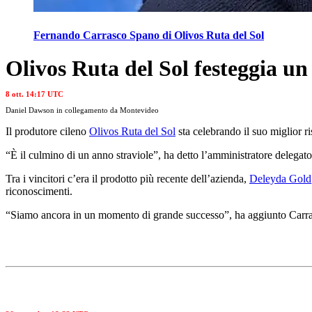
Fernando Carrasco Spano di Olivos Ruta del Sol
Olivos Ruta del Sol festeggia 
8 ott. 14:17 UTC
Daniel Dawson in collegamento da Montevideo
Il pro­du­to­re cileno
Olivos Ruta del Sol
sta cel­e­brando il suo miglio
“
È il cul­mi­no di un anno stra­vi­o­le”, ha detto l’am­mini­stra­to­re del­
Tra i vincitori c’era il prodotto più recente dell’azienda,
Deleyda Gold
riconoscimenti.
“
Siamo ancora in un momento di grande successo”, ha aggiunto Car