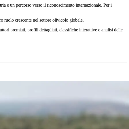
stria e un percorso verso il riconoscimento internazionale. Per i
 ruolo cres­cente nel set­tore oliv­icolo globa­le.
 premiati, profili dettagliati, classifiche interattive e analisi delle