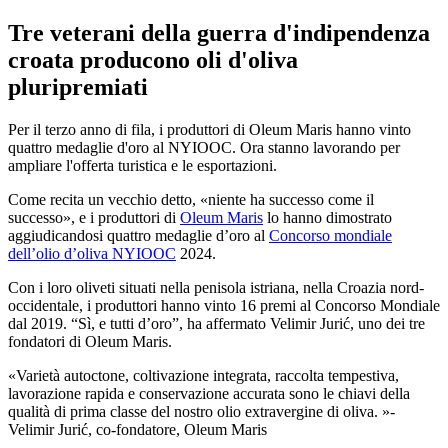
Tre veterani della guerra d'indipendenza
croata producono oli d'oliva
pluripremiati
Per il terzo anno di fila, i produttori di Oleum Maris hanno vinto
quattro medaglie d'oro al NYIOOC. Ora stanno lavorando per
ampliare l'offerta turistica e le esportazioni.
Come recita un vecchio detto,
«niente ha successo come il
successo», e i produttori di
Oleum Maris
lo hanno dimostrato
aggiudicandosi quattro medaglie d’oro al
Concorso mondiale
dell’olio d’oliva NYIOOC
2024.
Con i loro oliveti situati nella penisola istriana, nella Croazia nord-
occidentale, i produttori hanno vinto 16 premi al Concorso Mondiale
dal 2019.
“
Sì, e tutti d’oro”, ha affermato Velimir Jurić, uno dei tre
fondatori di Oleum Maris.
Varietà autoctone, coltivazione integrata, raccolta tempestiva,
lavorazione rapida e conservazione accurata sono le chiavi della
qualità di prima classe del nostro olio extravergine di oliva.
-
Velimir Jurić, co-fondatore, Oleum Maris