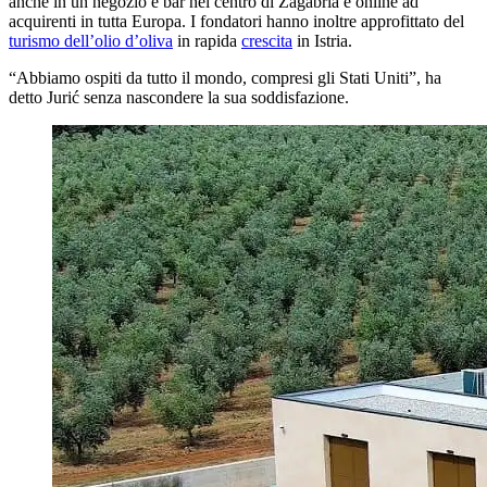
anche in un negozio e bar nel centro di Zagabria e online ad
acquirenti in tutta Europa. I fondatori hanno inoltre approfittato del
turismo dell’olio d’oliva
in rapida
crescita
in Istria.
“
Abbiamo ospiti da tutto il mondo, compresi gli Stati Uniti”, ha
detto Jurić senza nascondere la sua soddisfazione.