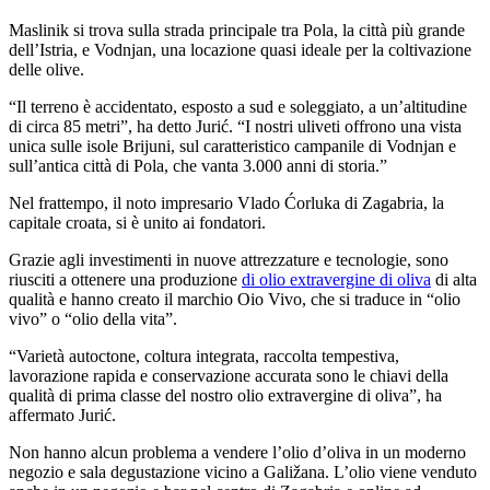
Maslinik si trova sulla strada principale tra Pola, la città più grande
dell’Istria, e Vodnjan, una loca­zione quasi ide­ale per la col­tivazione
delle olive.
“
Il terreno è accidentato, esposto a sud e soleggiato, a un’altitudine
di circa 85 metri”, ha detto Jurić.
“
I nostri uliveti offrono una vista
unica sulle isole Brijuni, sul caratteristico campanile di Vodnjan e
sull’antica città di Pola, che vanta 3.000 anni di storia.”
Nel frattempo, il noto im­pres­ario Vlado Ćorluka di Zagabria, la
cap­i­tale croata, si è unito ai fondatori.
Grazie agli investimenti in nuove attrezzature e tecnologie, sono
riusciti a ottenere una produzione
di olio extravergine di oliva
di alta
qualità e hanno creato il marchio Oio Vivo, che si traduce in
“
olio
vivo” o
“
olio della vita”.
“Varietà autoctone, coltura integrata, raccolta tempestiva,
lavorazione rapida e conservazione accurata sono le chiavi della
qualità di prima classe del nostro olio extravergine di oliva”, ha
affermato Jurić.
Non hanno alcun problema a vendere l’olio d’oliva in un moderno
negozio e sala degustazione vicino a Galižana. L’olio viene venduto