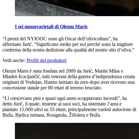
I sei monovarietali di Oleum Maris
“
I premi del NYIOOC sono gli Oscar dell’olivicoltura”, ha
affermato Jurić.
“Significano molto per noi perché sono la migliore
conferma della nostra dedizione alla qualità del nostro olio d’oliva.”
Vedi anche:
Profili dei produttori
Oleum Maris è stata fondata nel 2009 da Jurić, Martin Milas e
Mladen Kocijančić, tutti veterani della guerra d’indipendenza croata
originari di Vodnjan. Hanno iniziato da zero dopo aver ricevuto una
concessione statale per 80 ettari di terreno bruciato.
“Lì crescevano pini e quasi ogni anno scoppiavano incendi”, ha
detto Jurić, il quale, insieme ai suoi soci, ha sistemato l’area e
piantato 15.000 ulivi su 55 ettari, principalmente varietà autoctone di
Buža, Bjelica istriana, Rosignola, Žižolera e Buža.