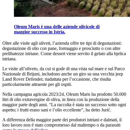
Oleum Maris è una delle aziende olivicole di
maggior successo in Istria.
Oltre alle visite agli uliveti, l’azienda offre tre tipi di degustazioni:
degustazione di olio con pane, formaggio e prosciutto o con altre
prelibatezze istriane. Come dessert viene servito il gelato alla bjelica
istriana.
Le visite all’oliveto, da cui si gode di una vista sul mare e sul Parco
Nazionale di Brijuni, includono anche un giro su una vecchia jeep
Land Rover Defender, riadattata per l’occasione, che risulta
particolarmente attraente per gli ospiti.
Nella campagna agricola 2023/24, Oleum Maris ha prodotto 50.000
litri di olio extravergine di oliva, in linea con la produzione della
maggior parte degli anni.
“
La raccolta è stata un successo sotto ogni
aspetto; i frutti erano sani e l’olio eccellente”, ha detto Jurić.
A differenza della maggior parte dei pro­dut­ori istriani e dalmati, il
loro la­vo­ro non è stato compromesso dal maltempo o da parassiti