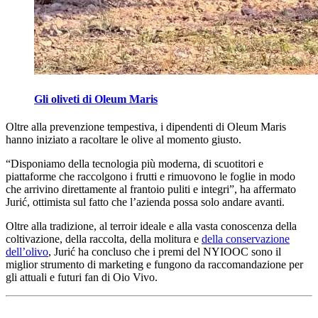
Gli oliveti di Oleum Maris
Oltre alla pre­ven­zione tempestiva, i dipendenti di Oleum Maris
hanno iniziato a ra­col­tare le olive al momento giusto.
“
Disponiamo della tecnologia più moderna, di scuotitori e
piattaforme che raccolgono i frutti e rimuovono le foglie in modo
che arrivino direttamente al frantoio puliti e integri”, ha affermato
Jurić, ottimista sul fatto che l’azienda possa solo andare avanti.
Oltre alla tradi­zio­ne, al ter­roir ide­ale e alla vasta conoscenza della
col­tivazione, della ra­cco­lta, della molitura e
della conserva­zione
dell’olivo
, Jurić ha con­clu­so che i premi del NYIOOC sono il
miglior stru­mento di mar­ke­ting e fungono da rac­com­anda­zione per
gli attuali e futuri fan di Oio Vivo.