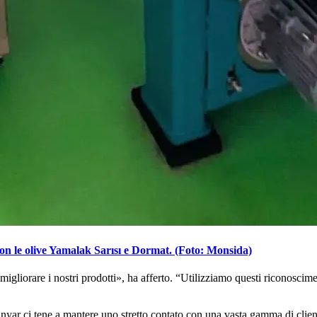
con le olive Yamalak Sarısı e Dormat. (Foto: Monsida)
miglio­rare i nostri pro­dotti», ha af­fer­to.
“Utilizziamo questi riconoscimen
ar ci ten­e a man­tere uno stretto con­ta­to con una vasta gamma di clien­ti, t