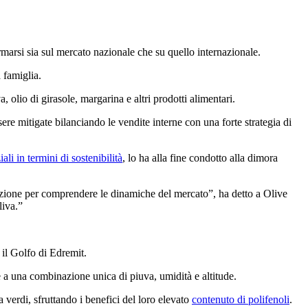
rmarsi sia sul mercato nazionale che su quello internazionale.
 famiglia.
 olio di girasole, mar­ga­ri­na e altri prodotti alimentari.
ere mitigate bilanciando le vendite interne con una forte strategia di
­ali in ter­mini di sosten­ibi­lità
, lo ha alla fine cond­otto alla dimora
tribuzione per com­pren­dere le din­ami­che del mercato”, ha detto a Olive
liva.”
 il Golfo di Edremit.
 una com­bi­na­zione uni­ca di piu­va, umi­dità e altitu­de.
 verdi, sfruttando i benefici del loro elevato
contenuto di polifenoli
.