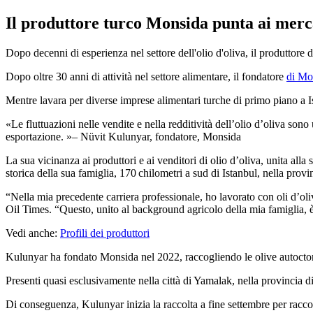
Il produttore turco Monsida punta ai merca
Dopo decenni di esperienza nel settore dell'olio d'oliva, il produttore
Dopo oltre 30 anni di attività nel settore alimentare, il fondatore
di Mo
Mentre la­va­ra per diverse im­prese alimentari turche di primo piano a Ist
Le fluttuazioni nelle vendite e nella redditività dell’olio d’oliva so
esportazione.
– Nüvit Kulunyar, fondatore, Monsida
La sua vicinanza ai pro­duttori e ai venditori di olio d’oliva, unita alla
storica della sua famiglia, 170 chi­lo­met­ri a sud di Istanbul, nella provi
“
Nella mia pre­cedente car­ri­era pro­fe­s­sio­nale, ho la­vora­to con oli d’
Oil Times.
“
Questo, unito al background agricolo della mia famiglia, è
Vedi anche:
Profili dei produttori
Kulunyar ha fondato Monsida nel 2022, raccogliendo le olive autocto
Presenti quasi es­clusi­va­mente nella città di Yamalak, nella provincia di
Di conseguenza, Kulunyar inizia la raccolta a fine settembre per racco