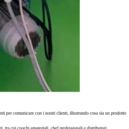
ti per comunicare con i nostri clienti, illustrando cosa sia un prodotto
ra cui cuochi amator­iali, chef pro­fessio­na­li e di­stribu­to­ri.