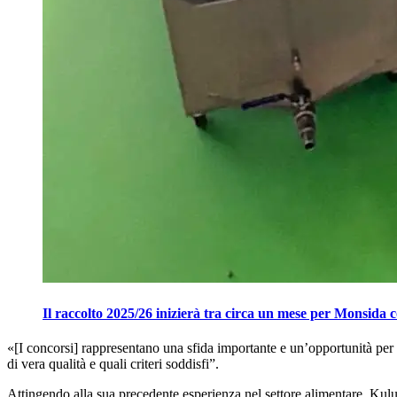
Il raccolto 2025/26 inizierà tra circa un mese per Monsida 
«[I concor­si] rap­pre­senta­no una sf­ida impor­tante e un’oppor­tu­ni­tà per 
di vera qualità e quali criteri soddisfi”.
Attingendo alla sua pre­cedente esper­ienza nel set­tore al­i­mentare, Kuluny