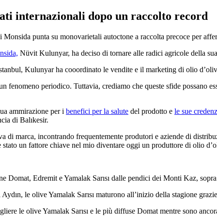
ti internazionali dopo un raccolto record
 di Monsida punta su monovarietali autoctone a raccolta precoce per affe
nsida,
Nüvit Kulunyar, ha deciso di tornare alle radici agricole della sua
anbul, Kulunyar ha co­o­ordinato le vendite e il mar­ke­ting di olio d’oliva,
no un fenomeno periodico. Tuttavia, crediamo che queste sfide possano ess
 sua ammi­ra­zione per i
benefici per la salute
del prodotto e
le sue cre­den­zi
ncia di Balıkesir.
oliva di marca, incontrando fre­quen­te­mente pro­du­to­ri e az­ien­de di di­s
 stato un fattore chiave nel mio diventare oggi un produttore di olio d’o
ne Domat, Edremit e Yamalak Sarısı dalle pendici dei Monti Kaz, sopra
 Aydın, le olive Yamalak Sarısı maturo­no all’inizio della sta­gione grazie a
gliere le olive Yamalak Sarısı e le più diffuse Domat mentre
sono ancora