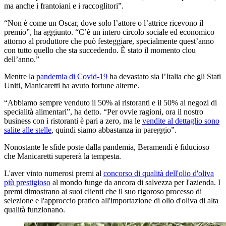
ma anche i frantoiani e i raccoglitori”.
“Non è come un Oscar, dove solo l’attore o l’attrice ricevono il
premio”, ha aggiunto. “C’è un intero circolo sociale ed economico
attorno al produttore che può festeggiare, specialmente quest’anno
con tutto quello che sta succedendo. È stato il momento clou
dell’anno.”
Mentre la
pandemia di Covid-19
ha devastato sia l’Italia che gli Stati
Uniti, Manicaretti ha avuto fortune alterne.
“Abbiamo sempre venduto il 50% ai ristoranti e il 50% ai negozi di
specialità alimentari”, ha detto. “Per ovvie ragioni, ora il nostro
business con i ristoranti è pari a zero, ma le
vendite al dettaglio sono
salite alle stelle
, quindi siamo abbastanza in pareggio”.
Nonostante le sfide poste dalla pandemia, Beramendi è fiducioso
che Manicaretti supererà la tempesta.
L'aver vinto numerosi premi al
concorso di qualità dell'olio d'oliva
più prestigioso
al mondo funge da ancora di salvezza per l'azienda. I
premi dimostrano ai suoi clienti che il suo rigoroso processo di
selezione e l'approccio pratico all'importazione di olio d'oliva di alta
qualità funzionano.