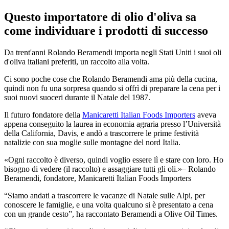
Questo importatore di olio d'oliva sa
come individuare i prodotti di successo
Da trent'anni Rolando Beramendi importa negli Stati Uniti i suoi oli
d'oliva italiani preferiti, un raccolto alla volta.
Ci sono poche cose che Rolando Beramendi ama più della cucina,
quindi non fu una sorpresa quando si offrì di preparare la cena per i
suoi nuovi suoceri durante il Natale del 1987.
Il futuro fondatore della
Manicaretti Italian Foods Importers
aveva
appena conseguito la laurea in economia agraria presso l’Università
della California, Davis, e andò a trascorrere le prime festività
natalizie con sua moglie sulle montagne del nord Italia.
Ogni raccolto è diverso, quindi voglio essere lì e stare con loro. Ho
bisogno di vedere (il raccolto) e assaggiare tutti gli oli.
– Rolando
Beramendi, fondatore, Manicaretti Italian Foods Importers
“Siamo andati a trascorrere le vacanze di Natale sulle Alpi, per
conoscere le famiglie, e una volta qualcuno si è presentato a cena
con un grande cesto”, ha raccontato Beramendi a Olive Oil Times.