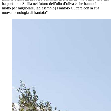
ha portato la Sicilia nel futuro dell’olio d’oliva è che hanno fatto
molto per migliorare, [ad esempio] Frantoio Cutrera con la sua
nuova tecnologia di frantoio”.