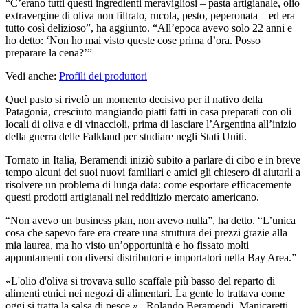
“C’erano tutti questi ingredienti meravigliosi – pasta artigianale, olio
extravergine di oliva non filtrato, rucola, pesto, peperonata – ed era
tutto così delizioso”, ha aggiunto. “All’epoca avevo solo 22 anni e
ho detto: ‘Non ho mai visto queste cose prima d’ora. Posso
preparare la cena?’”
Vedi anche:
Profili dei produttori
Quel pasto si rivelò un momento decisivo per il nativo della
Patagonia, cresciuto mangiando piatti fatti in casa preparati con oli
locali di oliva e di vinaccioli, prima di lasciare l’Argentina all’inizio
della guerra delle Falkland per studiare negli Stati Uniti.
Tornato in Italia, Beramendi iniziò subito a parlare di cibo e in breve
tempo alcuni dei suoi nuovi familiari e amici gli chiesero di aiutarli a
risolvere un problema di lunga data: come esportare efficacemente
questi prodotti artigianali nel redditizio mercato americano.
“Non avevo un business plan, non avevo nulla”, ha detto. “L’unica
cosa che sapevo fare era creare una struttura dei prezzi grazie alla
mia laurea, ma ho visto un’opportunità e ho fissato molti
appuntamenti con diversi distributori e importatori nella Bay Area.”
L'olio d'oliva si trovava sullo scaffale più basso del reparto di
alimenti etnici nei negozi di alimentari. La gente lo trattava come
oggi si tratta la salsa di pesce.
– Rolando Beramendi, Manicaretti