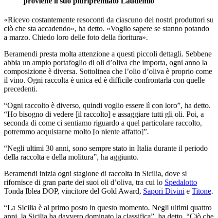
proviene il suo pluripremiato Laudemio
«Ricevo costantemente resoconti da ciascuno dei nostri produttori su
ciò che sta accadendo», ha detto. «Voglio sapere se stanno potando
a marzo. Chiedo loro delle foto della fioritura».
Beramendi presta molta attenzione a questi piccoli dettagli. Sebbene
abbia un ampio portafoglio di oli d’oliva che importa, ogni anno la
composizione è diversa. Sottolinea che l’olio d’oliva è proprio come
il vino. Ogni raccolta è unica ed è difficile confrontarla con quelle
precedenti.
“Ogni raccolto è diverso, quindi voglio essere lì con loro”, ha detto.
“Ho bisogno di vedere [il raccolto] e assaggiare tutti gli oli. Poi, a
seconda di come ci sentiamo riguardo a quel particolare raccolto,
potremmo acquistarne molto [o niente affatto]”.
“Negli ultimi 30 anni, sono sempre stato in Italia durante il periodo
della raccolta e della molitura”, ha aggiunto.
Beramendi inizia ogni stagione di raccolta in Sicilia, dove si
rifornisce di gran parte dei suoi oli d’oliva, tra cui lo
Spedalotto
Tonda Iblea DOP, vincitore del Gold Award,
Sapori Divini
e
Titone
.
“La Sicilia è al primo posto in questo momento. Negli ultimi quattro
anni, la Sicilia ha davvero dominato la classifica”, ha detto. “Ciò che