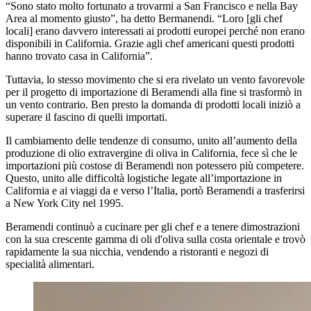
“Sono stato molto fortunato a trovarmi a San Francisco e nella Bay
Area al momento giusto”, ha detto Bermanendi. “Loro [gli chef
locali] erano davvero interessati ai prodotti europei perché non erano
disponibili in California. Grazie agli chef americani questi prodotti
hanno trovato casa in California”.
Tuttavia, lo stesso movimento che si era rivelato un vento favorevole
per il progetto di importazione di Beramendi alla fine si trasformò in
un vento contrario. Ben presto la domanda di prodotti locali iniziò a
superare il fascino di quelli importati.
Il cambiamento delle tendenze di consumo, unito all’aumento della
produzione di olio extravergine di oliva in California, fece sì che le
importazioni più costose di Beramendi non potessero più competere.
Questo, unito alle difficoltà logistiche legate all’importazione in
California e ai viaggi da e verso l’Italia, portò Beramendi a trasferirsi
a New York City nel 1995.
Beramendi continuò a cucinare per gli chef e a tenere dimostrazioni
con la sua crescente gamma di oli d'oliva sulla costa orientale e trovò
rapidamente la sua nicchia, vendendo a ristoranti e negozi di
specialità alimentari.