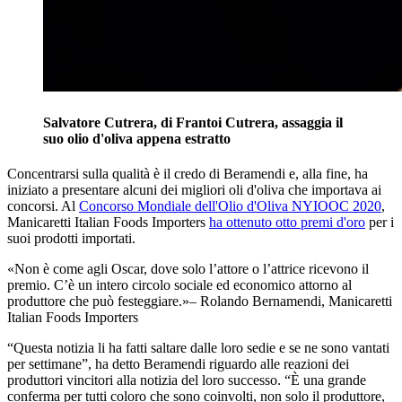
Salvatore Cutrera, di Frantoi Cutrera, assaggia il
suo olio d'oliva appena estratto
Concentrarsi sulla qualità è il credo di Beramendi e, alla fine, ha
iniziato a presentare alcuni dei migliori oli d'oliva che importava ai
concorsi. Al
Concorso Mondiale dell'Olio d'Oliva NYIOOC 2020
,
Manicaretti Italian Foods Importers
ha ottenuto otto premi d'oro
per i
suoi prodotti importati.
Non è come agli Oscar, dove solo l’attore o l’attrice ricevono il
premio. C’è un intero circolo sociale ed economico attorno al
produttore che può festeggiare.
– Rolando Bernamendi, Manicaretti
Italian Foods Importers
“Questa notizia li ha fatti saltare dalle loro sedie e se ne sono vantati
per settimane”, ha detto Beramendi riguardo alle reazioni dei
produttori vincitori alla notizia del loro successo. “È una grande
conferma per tutti coloro che sono coinvolti, non solo il produttore,