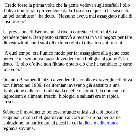
“Credo fosse la prima volta che la gente vedeva sugli scaffali l’olio
d’oliva non filtrato proveniente dalla Toscana e questo ha suscitato
un bel trambusto”, ha detto. “Nessuno aveva mai assaggiato nulla di
così fresco.”
La previsione di Beramendi si rivelò corretta e l’olio iniziò a
prendere piede. Ben presto si ritrovò a recarsi in vari negozi per fare
dimostrazioni con i suoi oli extravergini di oliva toscani freschi.
“A quel tempo, era l’unico modo per far assaggiare alla gente cose
nuove e mi sembrava quasi di vendere una bottiglia al giorno”, ha
detto. “L’olio d’oliva non filtrato è stato ciò che ha cambiato le carte
in tavola.”
Quando Beramendi iniziò a vendere il suo olio extravergine di oliva
non filtrato nel 1989, i californiani avevano già assistito a una
rivoluzione culinaria. Guidata da chef e ristoratori, la domanda di
ingredienti e alimenti freschi, biologici e salutari era in rapida
crescita.
Sebbene il movimento ponesse grande enfasi sui cibi locali e
stagionali, molti chef guardavano ancora all’Europa per trarne
ispirazione, in particolare ai paesi in cui la
dieta mediterranea
regnava sovrana.