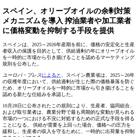
スペイン、オリーブオイルの余剰対策
メカニズムを導入 搾油業者や加工業者
に価格変動を抑制する手段を提供
スペインは、2025～2026年産期を前に、価格の安定化と生産
者収入の保護を目的として、供給過剰の年にオリーブオイル
を一時的に市場から引き揚げることを認めるマーケティング
規則を公布した。
ユーロパ・プレス
によると
、スペイン農業省は、2025～26年
の収穫年度において、供給過剰が生じた際の価格暴落を防ぐ
ため、オリーブオイルを一時的に市場から引き揚げることを
認める新たな仕組みを承認した。
10月28日に公布されたこの規則により、生産者、協同組合、
および取引業者は、農業分野で最も周期的な変動が見られる
市場の一つにおける不況に対処するための正式な手段を得る
ことになる。 供給が需要を上回った場合、
価格への圧力を
緩和し
、生産者の収入を守る
ために
、
一時的に
出荷量を
抑制