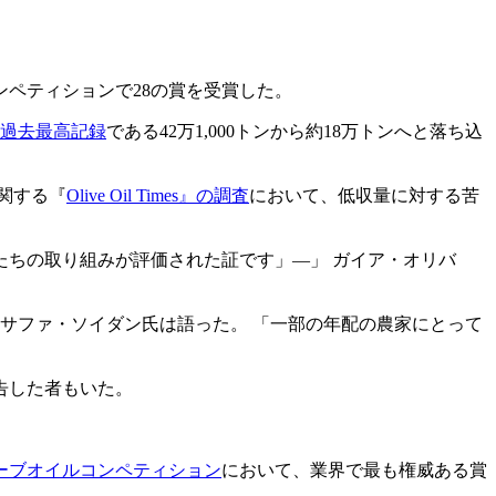
ンペティションで28の賞を受賞した。
過去最高記録
である42万1,000トンから約18万トンへと落ち込
に関する『
Olive Oil Times』の調査
において、低収量に対する苦
たちの取り組みが評価された証です」―
ガイア・オリバ
・サファ・ソイダン氏は語った。
「一部の年配の農家にとって
告した者もいた。
リーブオイルコンペティション
において、業界で最も権威ある賞