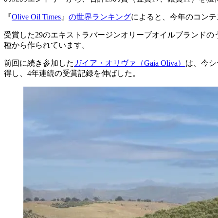
『
Olive Oil Times
』
の世界ランキング
によると、今年のコンテ
受賞した29のエキストラバージンオリーブオイルブランドの
種から作られています。
前回に続き参加した
ガイア・オリヴァ（Gaia Oliva）
は、今シ
得し、4年連続の受賞記録を伸ばした。