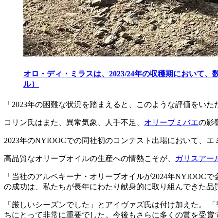
オロ・ディ・ミラスは、2023/24年の収穫期におい
ル）
「2023年の困難な状況を踏まえると、このような評価をい
コリン氏はまた、異常気象、人手不足、
オリーブミバエ
の影
2023年のNYIOOCでの同社初のコンテスト出場において
高品質なオリーブオイルの生産への情熱こそが、
ガリスアール（
「
当社のアルベキーナ・オリーブオイルが2024年NYIO
の成功は、私たちが長年にわたり献身的に取り組んできた品
「厳しいシーズンでした」とアイヴァズ氏は付け加えた。
「
ちにとって非常に重要でした。今後もさらに多くの賞を受賞