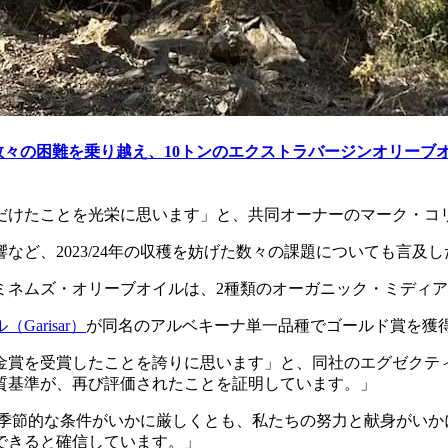
て、数々の困難を乗り越え、10トンのエクストラバージンオリー
ただけたことを光栄に思います」と、共同オーナーのマーク・コ
響など、2023/24年の収穫を妨げた数々の課題についても言及し
、エミネムズ・オリーブオイルは、2種類のオーガニック・ミデ
Garisar）
が同名のアルベキーナ単一品種でゴールド賞を獲
OCで金賞を受賞したことを誇りに思います」と、同社のエグゼク
質基準が、再び評価されたことを証明しています。」
季節的な条件がいかに厳しくとも、私たちの努力と献身がいか
できると確信しています。」