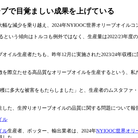
ーブで目覚ましい成果を上げている
な減少を乗り越え、2024年NYIOOC世界オリーブオイルコ
るという傾向はトルコも例外ではなく、生産量は2022/23年度の
イル生産者たちも、昨年12月に実施された2023/24年収穫
徴を際立たせる高品質なオリーブオイルを生産するという、私
の収穫に多大な被害をもたらしました」と、生産者のムスタファ
生した、生搾りオリーブオイルの品質に関する問題について報
イル
イル
生産者、ボッター、輸出業者は、2024年
NYIOOC世界オ
得した。