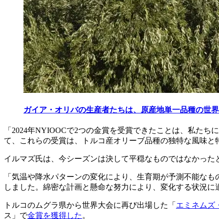
ガイア・オリバの生産者たちは、原産地単一品種の世界
「2024年NYIOOCで2つの金賞を受賞できた
ことは
、私たち
て、これらの受賞は、トルコ産オリーブ品種の独特な風味と
イルマズ氏は、今シーズンは決して平穏なものではなかった
「気温や降水パターンの変化により、生育期が予測不能なも
しました。綿密な計画と懸命な努力により、変化する状況に
トルコのムグラ県から世界大会に再び出場した「
エミネムズ
ス」で
金賞を獲得した
。