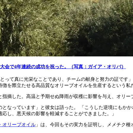
大会で4年連続の成功を祝った。（写真：ガイア・オリバ）
にとって真に光栄なことであり、チームの献身と努力の証です
特徴を際立たせる高品質なオリーブオイルを生産するという私
と指摘した。高温と予期せぬ降雨が収穫に影響を与え、オリー
のとなっています」と彼女は語った。
「こうした逆境にもかか
適応し、悪天候の影響を軽減することができました。」
・オリーブオイル
」は、今回もその実力を証明し、メメチク種