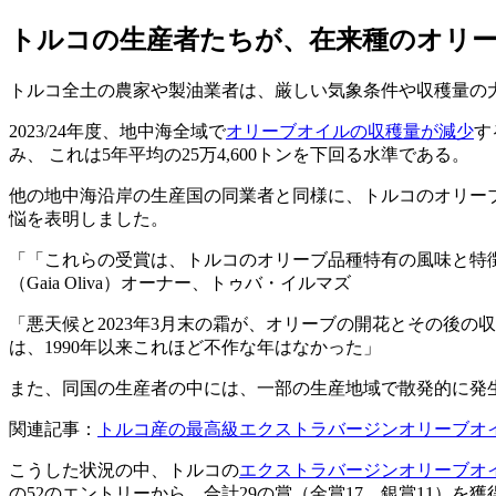
トルコの生産者たちが、在来種のオリ
トルコ全土の農家や製油業者は、厳しい気象条件や収穫量の大幅
2023/24年度、地中海全域で
オリーブオイルの収穫量が減少
す
み、 これは5年平均の25万4,600トンを下回る水準である。
他の地中海沿岸の生産国の同業者と同様に、トルコのオリーブオ
悩を表明しました。
「これらの受賞は、トルコのオリーブ品種特有の風味と特
（Gaia Oliva）オーナー、トゥバ・イルマズ
「悪天候と2023年3月末の霜が、オリーブの開花とその後
は、1990年以来これほど不作な年はなかった」
また、同国の生産者の中には、一部の生産地域で散発的に発
関連記事：
トルコ産の最高級エクストラバージンオリーブオ
こうした状況の中、トルコの
エクストラバージンオリーブオ
の52のエントリーから、合計29の賞（金賞17、銀賞11）を獲