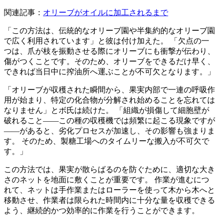
関連記事：
オリーブがオイルに加工されるまで
「この方法は、伝統的なオリーブ園や半集約的なオリーブ園
で広く利用されています」と彼は付け加えた。
「欠点の一
つは、爪が枝を振動させる際にオリーブにも衝撃が伝わり、
傷がつくことです。そのため、オリーブをできるだけ早く、
できれば当日中に搾油所へ運ぶことが不可欠となります。」
「
オリーブが収穫された瞬間から、果実内部で一連の呼吸作
用が始まり、特定の化合物が分解され始めることを忘れては
なりません」とボ氏は続けた。
「組織が損傷して細胞壁が
破れること――この種の収穫機では頻繁に起こる現象ですが
――があると、劣化プロセスが加速し、その影響も強まりま
す。 そのため、製糖工場へのタイムリーな搬入が不可欠で
す。」
この方法では、果実が散らばるのを防ぐために、適切な大き
さのネットを地面に敷くことが重要です。 作業が進むにつ
れて、ネットは手作業またはローラーを使って木から木へと
移動させ、作業者は限られた時間内に十分な量を収穫できる
よう、継続的かつ効率的に作業を行うことができます。