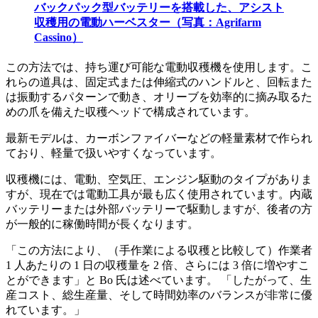
バックパック型バッテリーを搭載した、アシスト
収穫用の電動ハーベスター（写真：Agrifarm
Cassino）
この方法では、持ち運び可能な電動収穫機を使用します。こ
れらの道具は、固定式または伸縮式のハンドルと、回転また
は振動するパターンで動き、オリーブを効率的に摘み取るた
めの爪を備えた収穫ヘッドで構成されています。
最新モデルは、カーボンファイバーなどの軽量素材で作られ
ており、軽量で扱いやすくなっています。
収穫機には、電動、空気圧、エンジン駆動のタイプがありま
すが、現在では電動工具が最も広く使用されています。内蔵
バッテリーまたは外部バッテリーで駆動しますが、後者の方
が一般的に稼働時間が長くなります。
「この方法により、（手作業による収穫と比較して）作業者
1 人あたりの 1 日の収穫量を 2 倍、さらには 3 倍に増やすこ
とができます」と Bo 氏は述べています。
「したがって、生
産コスト、総生産量、そして時間効率のバランスが非常に優
れています。」