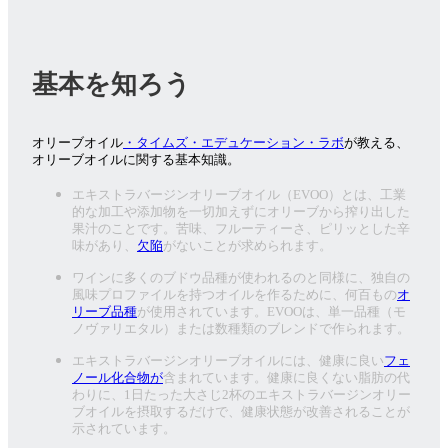
基本を知ろう
オリーブオイル
・タイムズ・エデュケーション・ラボ
が教える、
オリーブオイルに関する基本知識。
エキストラバージンオリーブオイル（EVOO）とは、工業
的な加工や添加物を一切加えずにオリーブから搾り出した
果汁のことです。苦味、フルーティーさ、ピリッとした辛
味があり、
欠陥
がないことが求められます。
ワインに多くのブドウ品種が使われるのと同様に、独自の
風味プロファイルを持つオイルを作るために、何百もの
オ
リーブ品種
が使用されています。EVOOは、単一品種（モ
ノヴァリエタル）または数種類のブレンドで作られます。
エキストラバージンオリーブオイルには、健康に良い
フェ
ノール化合物が
含まれています。健康に良くない脂肪の代
わりに、1日たった大さじ2杯のエキストラバージンオリー
ブオイルを摂取するだけで、健康状態が改善されることが
示されています。