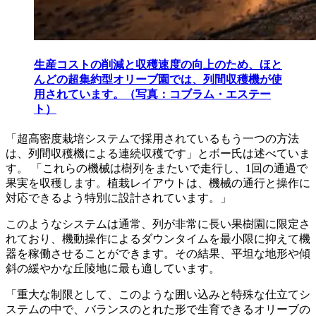
生産コストの削減と収穫速度の向上のため、ほと
んどの超集約型オリーブ園では、列間収穫機が使
用されています。（写真：コブラム・エステー
ト）
「
超高密度栽培システムで採用されているもう一つの方法
は、列間収穫機による連続収穫です」とボー氏は述べていま
す。
「これらの機械は樹列をまたいで走行し、1回の通過で
果実を収穫します。植栽レイアウトは、機械の通行と操作に
対応できるよう特別に設計されています。」
このようなシステムは通常、列が非常に長い果樹園に限定さ
れており、機動操作によるダウンタイムを最小限に抑えて機
器を稼働させることができます。その結果、平坦な地形や傾
斜の緩やかな丘陵地に最も適しています。
「
重大な制限として、このような囲い込みと特殊な仕立てシ
ステムの中で、バランスのとれた形で生育できるオリーブの