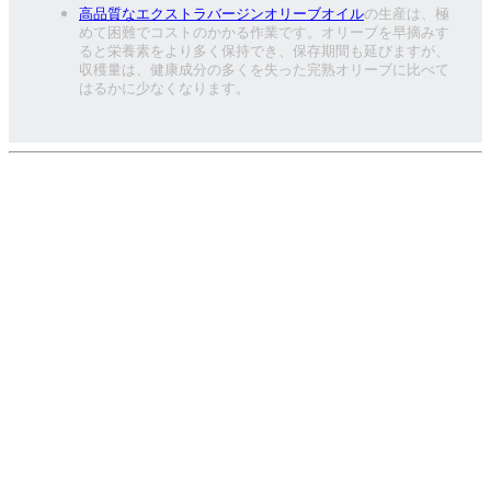
高品質なエクストラバージンオリーブオイル
の生産は、極
めて困難でコストのかかる作業です。オリーブを早摘みす
ると栄養素をより多く保持でき、保存期間も延びますが、
収穫量は、健康成分の多くを失った完熟オリーブに比べて
はるかに少なくなります。