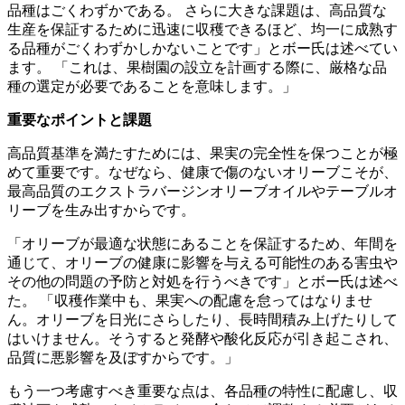
品種はごくわずかである。 さらに大きな課題は、高品質な
生産を保証するために迅速に収穫できるほど、均一に成熟す
る品種がごくわずかしかないことです」とボー氏は述べてい
ます。
「これは、果樹園の設立を計画する際に、厳格な品
種の選定が必要であることを意味します。」
重要なポイントと課題
高品質基準を満たすためには、果実の完全性を保つことが極
めて重要です。なぜなら、健康で傷のないオリーブこそが、
最高品質のエクストラバージンオリーブオイルやテーブルオ
リーブを生み出すからです。
「
オリーブが最適な状態にあることを保証するため、年間を
通じて、オリーブの健康に影響を与える可能性のある害虫や
その他の問題の予防と対処を行うべきです」とボー氏は述べ
た。
「収穫作業中も、果実への配慮を怠ってはなりませ
ん。オリーブを日光にさらしたり、長時間積み上げたりして
はいけません。そうすると発酵や酸化反応が引き起こされ、
品質に悪影響を及ぼすからです。」
もう一つ考慮すべき重要な点は、各品種の特性に配慮し、収