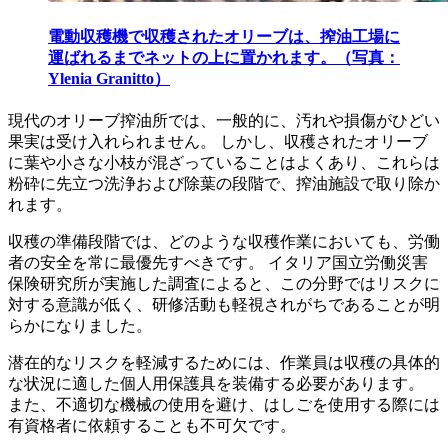
電動収穫機で収穫されたオリーブは、搾油工場に
運ばれるまでネットの上に置かれます。（写真：
Ylenia Granitto）
現代のオリーブ搾油所では、一般的に、汚れや損傷がひどい
果実は受け入れられません。 しかし、収穫されたオリーブ
に葉や小さな小枝が混ざっていることはよくあり、これらは
粉砕に先立つ洗浄および除葉の段階で、搾油施設で取り除か
れます。
収穫の準備段階では、どのような収穫作業においても、労働
者の安全を常に最優先すべきです。 イタリア国立労働災害
保険研究所が実施した調査によると、この分野ではリスクに
対する意識が低く、研修活動も軽視されがちであることが明
らかになりました。
潜在的なリスクを軽減するためには、作業員は収穫の具体的
な状況に適した個人用保護具を装備する必要があります。
また、不適切な機械の使用を避け、はしごを使用する際には
有資格者に依頼することも不可欠です。