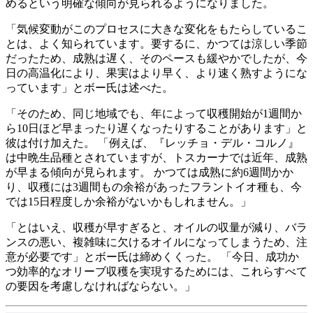
めるという明確な傾向が見られるようになりました。
「
気候変動がこのプロセスに大きな変化をもたらしているこ
とは、よく知られています。要するに、かつては涼しい季節
だったため、成熟は遅く、そのペースも緩やかでしたが、今
日の高温化により、果実はより早く、より速く熟すようにな
っています」とボー氏は述べた。
「そのため、同じ地域でも、年によって収穫開始が1週間か
ら10日ほど早まったり遅くなったりすることがあります」と
彼は付け加えた。
「例えば、『レッチョ・デル・コルノ』
は中晩生品種とされていますが、トスカーナでは近年、成熟
が早まる傾向が見られます。 かつては成熟に約6週間かか
り、収穫には3週間もの余裕があったフラントイオ種も、今
では15日程度しか余裕がないかもしれません。」
「
とはいえ、収穫が早すぎると、オイルの収量が減り、バラ
ンスの悪い、複雑味に欠けるオイルになってしまうため、注
意が必要です」とボー氏は締めくくった。
「今日、成功か
つ効率的なオリーブ収穫を実現するためには、これらすべて
の要因を考慮しなければならない。」