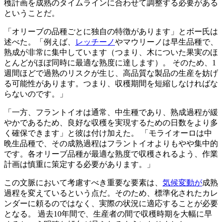
穫計画を成熟のタイムラインに合わせて調整する必要がある
ということだ。
「オリーブの品種ごとに独自の特徴があります」とボー氏は
述べた。「例えば、
レッチーノ
やマウリーノは早生品種で、
熟成が非常に集中しています（つまり、木についた果実のほ
とんどがほぼ同時に最適な熟度に達します）。 そのため、1
週間ほどで過熟のリスクが生じ、高品質な製品の生産を妨げ
る可能性があります。つまり、収穫期間を短縮しなければな
らないのです。」
「
一方、フラントイオは通常、中生種であり、熟成過程が緩
やかであるため、良好な収穫を実現するための日数をより多
く確保できます」と彼は付け加えた。
「モライオーロは中
晩生品種で、その成熟過程はフラントイオよりもやや集中的
です。各オリーブ品種が最適な熟度で収穫されるよう、作業
計画は慎重に策定する必要があります。」
この文脈において考慮すべき重要な要素は、
気候変動が
成熟
過程を変えているという点だ。そのため、標準化されたカレ
ンダーに頼るのではなく、実際の状況に適応することが必要
となる。 過去10年間で、生産者の間で収穫時期を大幅に早