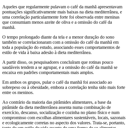
Aqueles que regularmente pulavam o café da manhã apresentavam
pontuações significativamente mais baixas na dieta mediterrânea, e
uma correlação particularmente forte foi observada entre meninas
que consumiam menos azeite de oliva e a omissão do café da
manhã.
O tempo prolongado diante da tela e a menor duração do sono
também se correlacionaram com a omissão do café da manhã em
toda a população do estudo, associando esses comportamentos de
estilo de vida à baixa adesão à dieta mediterrânea.
A partir disso, os pesquisadores concluíram que rotinas pouco
saudáveis tendem a se agrupar, e a omissão do café da manhã se
encaixa em padrões comportamentais mais amplos.
Em ambos os grupos, pular o café da manhã foi associado ao
sobrepeso ou à obesidade, embora a correlação tenha sido mais forte
entre os meninos.
Ao contrário da maioria das pirâmides alimentares, a base da
pirâmide da dieta mediterrânea assenta numa combinação de
exercício, descanso, socialização e cozinha no plano físico e num
compromisso com escolhas alimentares sustentáveis, locais, sazonais
e ecologicamente corretas no aspecto dos valores. Trata-se, portanto,
tanto de um estilo de vida quanto de uma forma de se alimentar.