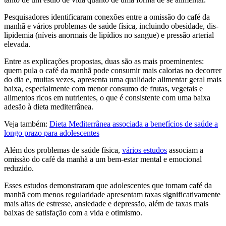
Pesquisadores identi­fi­ca­ram con­exões entre a omissão do café da
manhã e vários problemas de saúde física, incluindo obes­i­dade, dis­
li­pi­de­mia (níveis anormais de lipídios no sangue) e pressão arterial
ele­va­da.
Entre as explicações propostas, duas são as mais proeminentes:
quem pula o café da manhã pode consumir mais calorias no decorrer
do dia e, muitas vezes, apresenta uma qualidade alimentar geral mais
baixa, especialmente com menor consumo de frutas, vegetais e
alimentos ricos em nutrientes, o que é consistente com uma baixa
adesão à dieta mediterrânea.
Veja também:
Dieta Mediterrânea associada a benefícios de saúde a
longo prazo para adolescentes
Além dos problemas de saúde física,
vários estudos
associam a
omissão do café da manhã a um bem-estar mental e emocional
reduzido.
Esses estudos demonstraram que adolescentes que tomam café da
manhã com menos regularidade apresentam taxas significativamente
mais altas de estresse, ansiedade e depressão, além de taxas mais
baixas de satisfação com a vida e otimismo.