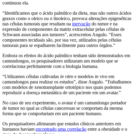
continuou ela.
“Identificamos que o ácido palmítico da dieta, mas não outros ácidos
graxos como o oleico ou o linoleico, provoca alterações epigenéticas
nas células tumorais que resultam na
inervação
do tumor e na
expressão de componentes da matriz extracelular pelas células de
Schwann associadas aos tumores”, acrescentou Angulo. “Esses
componentes teciduais são, por sua vez, utilizados pelas células
tumorais para se espalharem facilmente para outros órgãos.”
Embora os efeitos do ácido palmítico tenham sido demonstrados em
camundongos, os pesquisadores utilizaram um modelo que se
correlaciona perfeitamente com a biologia humana.
“Utilizamos células cultivadas
in vitro
e modelos
in vivo
em
camundongos para realizar os estudos”, disse Angulo. “Trabalhamos
com modelos de xenotransplante ortotópico nos quais podemos
reproduzir a doença metastática de um paciente em um avatar.”
No caso de seu experimento, o avatar é um camundongo portador
de tumor no qual as células cancerosas se comportam da mesma
forma que se comportariam em um paciente humano.
Os pesquisadores afirmaram que estudos clínicos anteriores em
humanos haviam
encontrado uma correlação
entre a obesidade e o