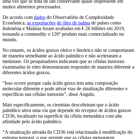
uma vez que se trata de um conservante quase onipresente em
muitos alimentos processados.
De acordo com
dados
do Observatório de Complexidade
Econômica,
as exportações
de óleo de palma
de países como
Indonésia e Malásia foram avaliadas em € 26 bilhões em 2019,
tornando a commodity o 126º produto mais comercializado no
mundo.
No entanto, os ácidos graxos oleico e linoleico não se comportaram
de maneira semelhante ao ácido palmítico e não aceleraram a
metástase. Os pesquisadores indicaram que as células tumorais
examinadas in vitro demonstraram responder de maneira diferente a
diferentes ácidos graxos.
“Isso ocorre porque cada ácido graxo tem uma composição
molecular diferente e pode ativar vias de sinalização diferentes e
específicas nas células tumorais”, disse Angulo.
Mais especificamente, os cientistas descobriram que o ácido
palmítico ativa uma via que depende do receptor de ácidos graxos
CD36, localizado na superfície da célula metastática com alta
afinidade pelo ácido palmítico.
“A sinalização ativada do CD36 está relacionada à modificação do
estroma tumoral, o que permite que as células metastatem