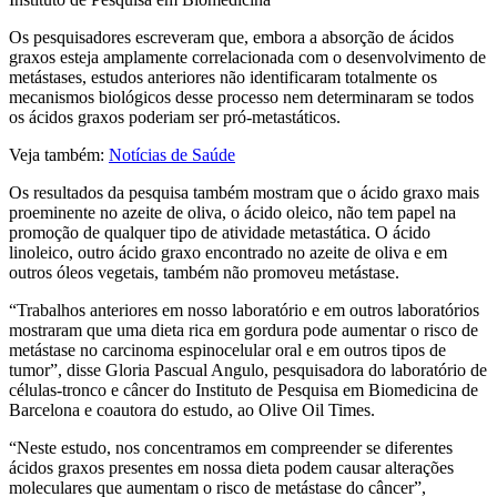
Os pesquisadores escreveram que, embora a absorção de ácidos
graxos esteja amplamente correlacionada com o desenvolvimento de
metástases, estudos anteriores não identificaram totalmente os
mecanismos biológicos desse processo nem determinaram se todos
os ácidos graxos poderiam ser pró-metastáticos.
Veja também:
Notícias de Saúde
Os resultados da pesquisa também mostram que o ácido graxo mais
proeminente no azeite de oliva, o ácido oleico, não tem papel na
promoção de qualquer tipo de atividade metastática. O ácido
linoleico, outro ácido graxo encontrado no azeite de oliva e em
outros óleos vegetais, também não promoveu metástase.
“Trabalhos anteriores em nosso laboratório e em outros laboratórios
mostraram que uma dieta rica em gordura pode aumentar o risco de
metástase no carcinoma espinocelular oral e em outros tipos de
tumor”, disse Gloria Pascual Angulo, pesquisadora do laboratório de
células-tronco e câncer do Instituto de Pesquisa em Biomedicina de
Barcelona e coautora do estudo, ao Olive Oil Times.
“Neste estudo, nos concentramos em compreender se diferentes
ácidos graxos presentes em nossa dieta podem causar alterações
moleculares que aumentam o risco de metástase do câncer”,