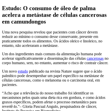
Estudo: O consumo de óleo de palma
acelera a metástase de células cancerosas
em camundongos
Uma nova pesquisa revelou que pacientes com câncer devem
reduzir ao mínimo o consumo desse conservante, presente em
praticamente todos os alimentos. Os ácidos oleico e linoleico, no
entanto, não aceleraram a metástase.
Um dos ingredientes mais comuns da alimentação humana pode
acelerar significativamente a disseminação das células
cancerosas
no
corpo humano, sem, no entanto, aumentar o risco de contrair câncer.
Um novo
estudo
publicado na revista Nature sugere que o ácido
palmítico pode desempenhar um papel específico na metástase de
células cancerosas, como o melanoma ou o carcinoma oral, em
pacientes.
Acho que a relevância do nosso trabalho foi identificar os
mecanismos pelos quais uma dieta rica em gordura, e como ácidos
graxos específicos, podem afetar o processo metastático para
revertê-lo.
– Gloria Pascual Angulo, pesquisadora de câncer,
Instituto de Pesquisa em Biomedicina