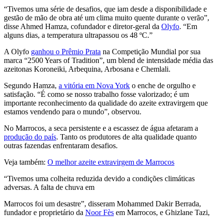
“
Tivemos uma série de desafios, que iam desde a disponibilidade e
gestão de mão de obra até um clima muito quente durante o verão”,
disse Ahmed Hamza, cofundador e diretor-geral da
Olyfo
.
“
Em
alguns dias, a temperatura ultrapassou os 48 ºC.”
A Olyfo
ganhou o Prêmio Prata
na Competição Mundial por sua
marca “2500 Years of Tradition”, um blend de intensidade média das
azeitonas Koroneiki, Arbequina, Arbosana e Chemlali.
Segundo Hamza,
a vitória em Nova York
o enche de orgulho e
satisfação.
“
É como se nosso trabalho fosse valorizado; é um
importante reconhecimento da qualidade do azeite extravirgem que
estamos vendendo para o mundo”, observou.
No Marrocos, a seca persistente e a escassez de água afetaram a
produção do país
. Tanto os produtores de alta qualidade quanto
outras fazendas enfrentaram desafios.
Veja também:
O melhor azeite extravirgem de Marrocos
“
Tivemos uma colheita reduzida devido a condições climáticas
adversas. A falta de chuva em
Marrocos foi um desastre”, disseram Mohammed Dakir Berrada,
fundador e proprietário da
Noor Fès
em Marrocos, e Ghizlane Tazi,