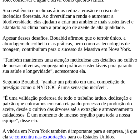
Sua resili­ên­cia em climas áridos reduz a ero­são e o risco de
incêndios florestais. Ao diversificar a renda e aumentar a
biodiversidade, elas ajudam a criar um ambiente mais sustentável e
adaptado ao clima para a produção de azeite de alta qualidade.
Apesar desses desafios, Bouabid afirmou que o terroir único, a
abordagem de colheita e as práticas, bem como as tecnologias de
moagem, contribuíram para o sucesso da Massiva em Nova York.
“Também mantemos uma atenção meticulosa aos detalhes no cultivo
de nossas oliveiras, empregando práticas sustentáveis para garantir
sua saúde e longevidade”, acrescentou ela.
Segundo Bouabid,
“
ganhar um prêmio em uma competição de
prestígio como o NYIOOC é uma sensação incrível”.
“
É uma validação poderosa de todo o trabalho árduo, dedicação e
paixão que colocamos em cada etapa do processo de produção do
azeite, desde o cultivo das árvores até a extração e armazenamento
cuidadosos. É um momento de imenso orgulho para toda a nossa
equipe”, disse ela.
A vitória em Nova York também é importante para a empresa, já que
ela
se concentra nas exportações
para os Estados Unidos.