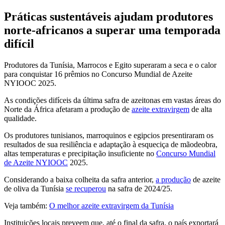
Práticas sustentáveis ajudam produtores
norte-africanos a superar uma temporada
difícil
Produtores da Tunísia, Marrocos e Egito superaram a seca e o calor
para conquistar 16 prêmios no Concurso Mundial de Azeite
NYIOOC 2025.
As condições difíceis da última safra de azeitonas em vastas áreas do
Norte da África afetaram a produção de
azeite extravirgem
de alta
qualidade.
Os pro­du­to­res tu­ni­sianos, marro­quinos e egi­p­cios pre­sen­ti­ra­ram os
re­sultados de sua re­si­li­ên­cia e ad­ap­ta­ção à es­que­ci­ça de mão­de­obra,
altas tem­pe­ra­tu­ras e precipita­ção insu­fi­cie­nte no
Concurso Mundial
de Azeite NYIOOC
2025.
Considerando a baixa colheita da safra anterior,
a produção
de azeite
de oliva da Tunísia
se recuperou
na safra de 2024/25.
Veja também:
O melhor azeite extravirgem da Tunísia
Instituições locais preveem que, até o final da safra, o país exportará