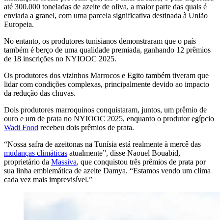
até 300.000 toneladas de azeite de oliva, a maior parte das quais é
enviada a granel, com uma parcela significativa destinada à União
Europeia.
No entanto, os pro­du­tores tu­ni­sianos de­mon­stra­ram que o pa­ís
também é berço de uma qual­ida­de premi­ada, gan­hando 12 prêmios
de 18 inscri­ções no NYIOOC 2025.
Os produtores dos vizinhos Marrocos e Egito também tiveram que
lidar com condições complexas, principalmente devido ao impacto
da redução das chuvas.
Dois produtores marroquinos conquistaram, juntos, um prêmio de
ouro e um de prata no NYIOOC 2025, enquanto o produtor egípcio
Wadi Food
recebeu dois prêmios de prata.
“
Nossa safra de azeitonas na Tunísia está realmente à mercê das
mudanças climáticas
atualmente”, disse Naouel Bouabid,
proprietário da
Massiva
, que conquistou três prêmios de prata por
sua linha emblemática de azeite Damya.
“
Estamos vendo um clima
cada vez mais imprevisível.”