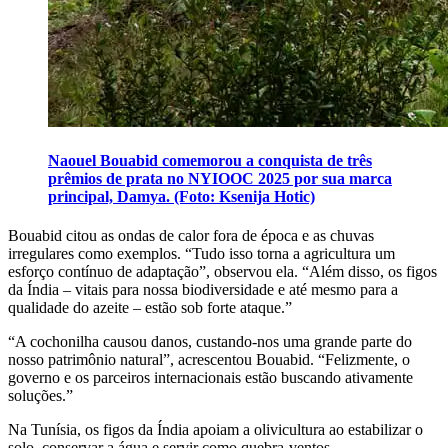
Naouel Bouabid comemorou a conquista de três
prêmios de prata no NYIOOC 2025 por sua marca
principal, Damya. (Foto: Ksenija Hotic)
Bouabid citou as ondas de calor fora de época e as chuvas
irregulares como exemplos.
“T
udo isso torna a agricultura um
esforço contínuo de adaptação”, observou ela.
“
Além disso, os figos
da Índia – vitais para nossa biodiversidade e até mesmo para a
qualidade do azeite – estão sob forte ataque.”
“
A cochonilha causou danos, custando-nos uma grande parte do
nosso patrimônio natural”, acrescentou Bouabid.
“
Felizmente, o
governo e os parceiros internacionais estão buscando ativamente
soluções.”
Na Tunísia, os figos da Índia apoiam a olivicultura ao estabilizar o
solo, conservar a água e servir como quebra-ventos.