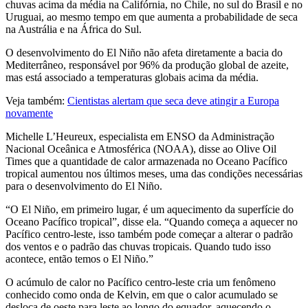
chuvas acima da média na Califórnia, no Chile, no sul do Brasil e no
Uruguai, ao mesmo tempo em que aumenta a probabilidade de seca
na Austrália e na África do Sul.
O desenvolvimento do El Niño não afeta diretamente a bacia do
Mediterrâneo, responsável por 96% da produção global de azeite,
mas está associado a temperaturas globais acima da média.
Veja também:
Cientistas alertam que seca deve atingir a Europa
novamente
Michelle L’Heureux, especialista em ENSO da Administração
Nacional Oceânica e Atmosférica (NOAA), disse ao Olive Oil
Times que a quantidade de calor armazenada no Oceano Pacífico
tropical aumentou nos últimos meses, uma das condições necessárias
para o desenvolvimento do El Niño.
“O El Niño, em primeiro lugar, é um aquecimento da superfície do
Oceano Pacífico tropical”, disse ela. “Quando começa a aquecer no
Pacífico centro-leste, isso também pode começar a alterar o padrão
dos ventos e o padrão das chuvas tropicais. Quando tudo isso
acontece, então temos o El Niño.”
O acúmulo de calor no Pacífico centro-leste cria um fenômeno
conhecido como onda de Kelvin, em que o calor acumulado se
desloca de oeste para leste ao longo do equador, aquecendo o