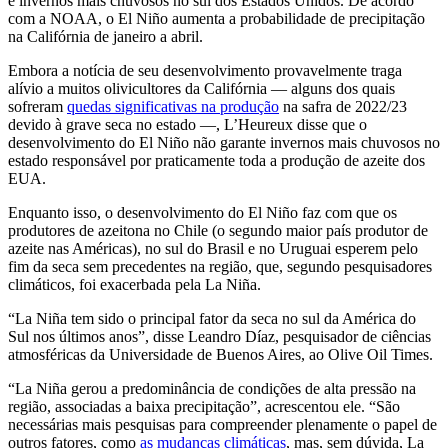
e invernos mais chuvosos no sul dos Estados Unidos. De acordo
com a NOAA, o El Niño aumenta a probabilidade de precipitação
na Califórnia de janeiro a abril.
Embora a notícia de seu desenvolvimento provavelmente traga
alívio a muitos olivicultores da Califórnia — alguns dos quais
sofreram
quedas significativas na produção
na safra de 2022/23
devido à grave seca no estado —, L’Heureux disse que o
desenvolvimento do El Niño não garante invernos mais chuvosos no
estado responsável por praticamente toda a produção de azeite dos
EUA.
Enquanto isso, o desenvolvimento do El Niño faz com que os
produtores de azeitona no Chile (o segundo maior país produtor de
azeite nas Américas), no sul do Brasil e no Uruguai esperem pelo
fim da seca sem precedentes na região, que, segundo pesquisadores
climáticos, foi exacerbada pela La Niña.
“La Niña tem sido o principal fator da seca no sul da América do
Sul nos últimos anos”, disse Leandro Díaz, pesquisador de ciências
atmosféricas da Universidade de Buenos Aires, ao Olive Oil Times.
“La Niña gerou a predominância de condições de alta pressão na
região, associadas a baixa precipitação”, acrescentou ele. “São
necessárias mais pesquisas para compreender plenamente o papel de
outros fatores, como
as mudanças climáticas
, mas, sem dúvida, La