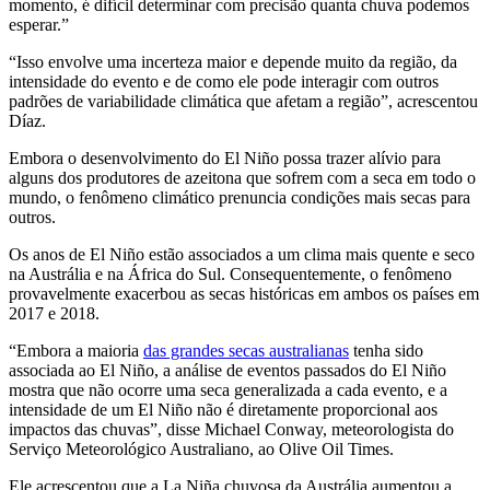
momento, é difícil determinar com precisão quanta chuva podemos
esperar.”
“Isso envolve uma incerteza maior e depende muito da região, da
intensidade do evento e de como ele pode interagir com outros
padrões de variabilidade climática que afetam a região”, acrescentou
Díaz.
Embora o desenvolvimento do El Niño possa trazer alívio para
alguns dos produtores de azeitona que sofrem com a seca em todo o
mundo, o fenômeno climático prenuncia condições mais secas para
outros.
Os anos de El Niño estão associados a um clima mais quente e seco
na Austrália e na África do Sul. Consequentemente, o fenômeno
provavelmente exacerbou as secas históricas em ambos os países em
2017 e 2018.
“Embora a maioria
das grandes secas australianas
tenha sido
associada ao El Niño, a análise de eventos passados do El Niño
mostra que não ocorre uma seca generalizada a cada evento, e a
intensidade de um El Niño não é diretamente proporcional aos
impactos das chuvas”, disse Michael Conway, meteorologista do
Serviço Meteorológico Australiano, ao Olive Oil Times.
Ele acrescentou que a La Niña chuvosa da Austrália aumentou a