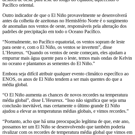
Pacífico oriental.
Outro indicador de que o El Niño provavelmente se desenvolverá
antes da colheita de azeitonas no Hemisfério Norte é o surgimento
de anomalias nos ventos de oeste, responsáveis pela alteração dos
padrões de precipitação em todo o Oceano Pacífico.
“Normalmente, no Pacífico equatorial, os ventos sopram de leste
para oeste e, com o El Niño, os ventos se invertem”, disse
L’Heureux. “Quando os ventos de oeste começam, eles ajudam a
empurrar mais água quente para o leste, temos mais ondas de Kelvin
no oceano e plantamos as sementes do El Niño.”
Embora seja difícil atribuir qualquer evento climático específico ao
ENOS, os anos de El Niño tendem a ser mais quentes do que a
média global.
“O El Niño aumenta as chances de novos recordes na temperatura
média global”, disse L’Heureux. “Isso não significa que seja uma
conclusão inevitável, mas certamente o último grande El Niño
ajudou a elevar as temperaturas médias globais, e vimos recordes.”
“Portanto, acho que há uma preocupação legítima de que, este ano,
possamos ter um El Niño se desenvolvendo que também poderia
rivalizar com os recordes de temperatura média global que vimos em