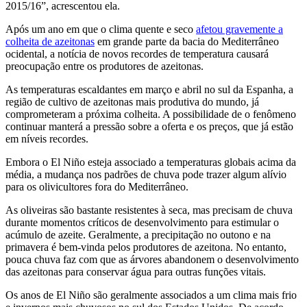
2015/16”, acrescentou ela.
Após um ano em que o clima quente e seco
afetou gravemente a
colheita de azeitonas
em grande parte da bacia do Mediterrâneo
ocidental, a notícia de novos recordes de temperatura causará
preocupação entre os produtores de azeitonas.
As temperaturas escaldantes em março e abril no sul da Espanha, a
região de cultivo de azeitonas mais produtiva do mundo, já
comprometeram a próxima colheita. A possibilidade de o fenômeno
continuar manterá a pressão sobre a oferta e os preços, que já estão
em níveis recordes.
Embora o El Niño esteja associado a temperaturas globais acima da
média, a mudança nos padrões de chuva pode trazer algum alívio
para os olivicultores fora do Mediterrâneo.
As oliveiras são bastante resistentes à seca, mas precisam de chuva
durante momentos críticos de desenvolvimento para estimular o
acúmulo de azeite. Geralmente, a precipitação no outono e na
primavera é bem-vinda pelos produtores de azeitona. No entanto,
pouca chuva faz com que as árvores abandonem o desenvolvimento
das azeitonas para conservar água para outras funções vitais.
Os anos de El Niño são geralmente associados a um clima mais frio