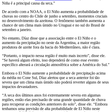
Niña é a principal causa da seca.”
De acordo com a NOAA, o El Niño aumenta a probabilidade de
chuvas no centro do Chile de junho a setembro, momentos cruciais
no desenvolvimento da azeitona. O fenômeno também aumenta a
chance de um clima mais úmido no Uruguai e no sul do Brasil de
setembro a janeiro.
No entanto, Díaz disse que a associação entre o El Niño e o
aumento da precipitação no oeste da Argentina, a maior região
produtora de azeite fora da bacia do Mediterrâneo, não é clara.
“Portanto, o impacto nessa região é muito mais incerto”, disse ele.
“Se haverá algum efeito, isso dependerá de como esse evento
específico alterará a circulação atmosférica sobre a América do Sul.”
Embora o El Niño aumente a probabilidade de precipitação acima
da média no Cone Sul, Díaz alertou que a seca anterior foi tão
severa que um clima mais úmido não poderá reverter alguns de seus
impactos devastadores.
“A seca dos últimos anos foi extremamente severa em algumas
regiões, então elas precisarão de uma grande quantidade de chuva
para recuperar as condições anteriores do solo”, disse ele. “Embora
tenhamos uma previsão de alta probabilidade de El Niño neste