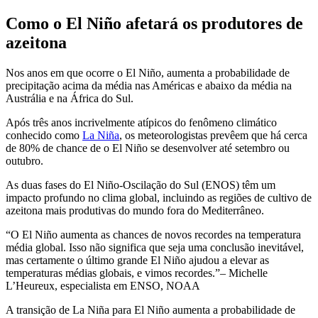
Como o El Niño afetará os produtores de
azeitona
Nos anos em que ocorre o El Niño, aumenta a probabilidade de
precipitação acima da média nas Américas e abaixo da média na
Austrália e na África do Sul.
Após três anos incrivelmente atípicos do fenômeno climático
conhecido como
La Niña
, os meteorologistas prevêem que há cerca
de 80% de chance de o El Niño se desenvolver até setembro ou
outubro.
As duas fases do El Niño-Oscilação do Sul (ENOS) têm um
impacto profundo no clima global, incluindo as regiões de cultivo de
azeitona mais produtivas do mundo fora do Mediterrâneo.
O El Niño aumenta as chances de novos recordes na temperatura
média global. Isso não significa que seja uma conclusão inevitável,
mas certamente o último grande El Niño ajudou a elevar as
temperaturas médias globais, e vimos recordes.
– Michelle
L’Heureux, especialista em ENSO, NOAA
A transição de La Niña para El Niño aumenta a probabilidade de