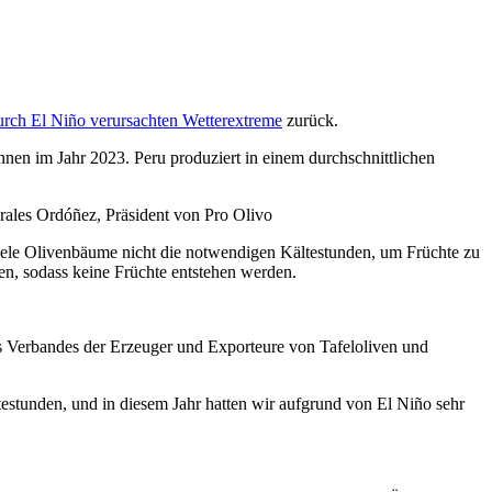
urch El Niño verursachten Wetterextreme
zurück.
en im Jahr 2023. Peru produziert in einem durchschnittlichen
les Ordóñez, Präsident von Pro Olivo
n viele Olivenbäume nicht die notwendigen Kältestunden, um Früchte zu
en, sodass keine Früchte entstehen werden.
s Verbandes der Erzeuger und Exporteure von Tafeloliven und
testunden, und in diesem Jahr hatten wir aufgrund von El Niño sehr