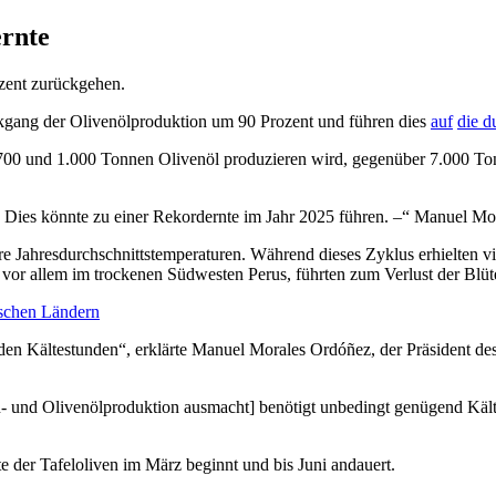
ernte
ozent zurückgehen.
ckgang der Olivenölproduktion um 90 Prozent und führen dies
auf
die d
00 und 1.000 Tonnen Olivenöl produzieren wird, gegenüber 7.000 Tonn
 Dies könnte zu einer Rekordernte im Jahr 2025 führen. –
Manuel Mora
ere Jahres­durch­schnitts­temperaturen. Während dieses Zyklus erhielte
 vor allem im trockenen Südwesten Perus, führten zum Verlust der Blüt
ischen Ländern
en Kältestunden“, erklärte Manuel Morales Ordóñez, der Präsident de
ven- und Olivenölproduktion ausmacht] benötigt unbedingt genügend Käl
e der Tafeloliven im März beginnt und bis Juni andauert.