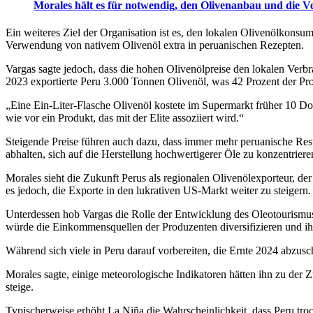
Morales hält es für notwendig, den Olivenanbau und die Ve
Ein weiteres Ziel der Organisation ist es, den lokalen Olivenölkonsum
Verwendung von nativem Olivenöl extra in peruanischen Rezepten.
Vargas sagte jedoch, dass die hohen Olivenölpreise den lokalen Ve
2023 exportierte Peru 3.000 Tonnen Olivenöl, was 42 Prozent der Pro
„Eine Ein-Liter-Flasche Olivenöl kostete im Supermarkt früher 10 Dol
wie vor ein Produkt, das mit der Elite assoziiert wird.“
Steigende Preise führen auch dazu, dass immer mehr peruanische Rest
abhalten, sich auf die Herstellung hochwertigerer Öle zu konzentriere
Morales sieht die Zukunft Perus als regionalen Olivenölexporteur, de
es jedoch, die Exporte in den lukrativen US-Markt weiter zu steigern.
Unterdessen hob Vargas die Rolle der Ent­wick­lung des Oleo­tourismu
würde die Einkommensquellen der Produzenten diver­sifizi­eren und ih
Während sich viele in Peru darauf vorbereiten, die Ernte 2024 abzusc
Morales sagte, einige me­te­o­ro­lo­gi­sche Indi­ka­to­ren hätten ihn zu
steige.
Typischerweise erhöht La Niña die Wahrscheinlichkeit, dass Peru troc