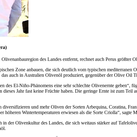
era)
 Olivenanbauregion des Landes entfernt, rechnet auch Perus größter Ol
tropischen Zone anbauen, die sich deutlich vom typischen mediterranen 
das auch in Australien Olivenöl produziert, gegenüber der Olive Oil T
en des El-Niño-Phänomens eine sehr schlechte Olivenernte geben“, füg
n dieses Jahr fast keine Früchte haben. Die geringe Ernte ist zum Teil
 diversifizieren und mehr Oliven der Sorten Arbequina, Coratina, Fra
er höheren Wintertemperaturen erwiesen als die Sorte Criolla“, sagte M
h in der Olivenkultur des Landes, die sich weitaus stärker auf Tafeloli
öl.