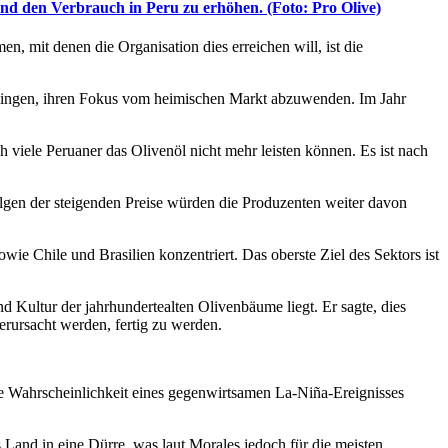
und den Verbrauch in Peru zu erhöhen. (Foto: Pro Olive)
n, mit denen die Organisation dies erreichen will, ist die
zwingen, ihren Fokus vom heimischen Markt abzuwenden. Im Jahr
ch viele Peruaner das Olivenöl nicht mehr leisten können. Es ist nach
olgen der steigenden Preise würden die Produzenten weiter davon
ie Chile und Brasilien konzentriert. Das oberste Ziel des Sektors ist
 Kultur der jahrhundertealten Olivenbäume liegt. Er sagte, dies
erursacht werden, fertig zu werden.
die Wahr­schein­lichkeit eines gegen­wirt­samen La-Niña-Ereignisses
s Land in eine Dürre, was laut Morales jedoch für die meisten