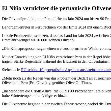
El Niño vernichtet die peruanische Oliven
Die Olivenölproduktion in Peru dürfte im Jahr 2024 um bis zu 90 Pr
Behördenvertreter in Peru rechnen vor der Ernte 2024 mit einem Rü
Lokale Produzenten schätzen, dass das Land im Jahr 2024 zwischen 7
Erntejahr weniger als 10.000 Tonnen Olivenöl.
Die Klima­prognosen sagen einen weitaus normaleren Winter voraus.
Mit der Ent­wick­lung von El Niño ver­zeichnet Peru in der Regel höh
tragen. Starke Regenfälle während der Blütezeit in den Olivenhainen,
Siehe auch:
EU schützt 10 geografische Angaben aus lateinamerikan
„Mehr noch als der Regen war das Problem der Bedarf an ausreichend
Olivenöl in Peru (Pro Olivo), gegenüber Olive Oil Times.
„Insbesondere die Criolla-Olive [die 85 bis 90 Prozent der Tafeloli
hohe Wintertemperaturen“, fügte er hinzu.
Die Olivenernte beginnt in der zweiten Februarwoche, wobei die Ernt