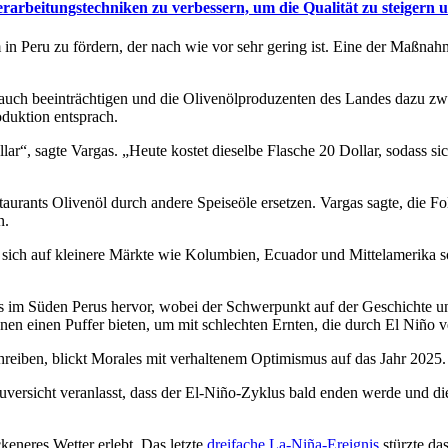
rarbeitungstechniken zu verbessern, um die Qualität zu steigern 
 in Peru zu fördern, der nach wie vor sehr gering ist. Eine der Maßnahme
rbrauch beeinträchtigen und die Olivenölproduzenten des Landes dazu 
duktion entsprach.
lar“, sagte Vargas.
„Heute kostet dieselbe Flasche 20 Dollar, sodass si
aurants Olivenöl durch andere Speiseöle ersetzen. Vargas sagte, die F
n.
r sich auf kleinere Märkte wie Kolumbien, Ecuador und Mittelamerika sow
s im Süden Perus hervor, wobei der Schwerpunkt auf der Geschichte und
nen einen Puffer bieten, um mit schlechten Ernten, die durch El Niño v
hreiben, blickt Morales mit verhaltenem Optimismus auf das Jahr 2025.
 der Zu­versicht veran­lasst, dass der El-Niño-Zyklus bald enden werde und 
keneres Wetter erlebt. Das letzte
dreifache La-Niña-Ereignis
stürzte da