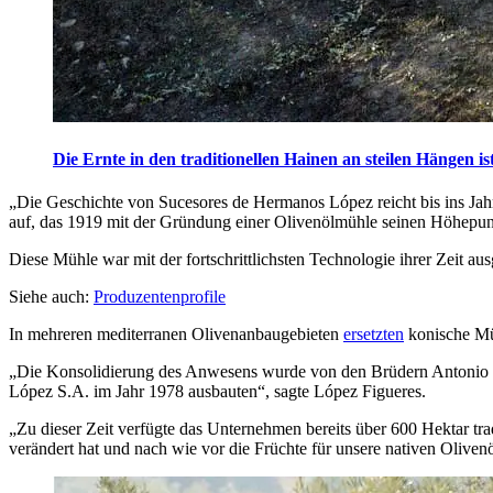
Die Ernte in den traditionellen Hainen an steilen Hängen is
„
Die Geschichte von Sucesores de Hermanos López reicht bis ins Jah
auf, das 1919 mit der Gründung einer Olivenölmühle seinen Höhepun
Diese Mühle war mit der fortschrittlichsten Technologie ihrer Zeit au
Siehe auch:
Produzentenprofile
In mehreren mediterranen Olivenanbaugebieten
ersetzten
konische Müh
„
Die Konsolidierung des Anwesens wurde von den Brüdern Antonio u
López S.A. im Jahr 1978 ausbauten
“
, sagte López Figueres.
„
Zu dieser Zeit verfügte das Unternehmen bereits über 600 Hektar trad
verändert hat und nach wie vor die Früchte für unsere nativen Olivenöl