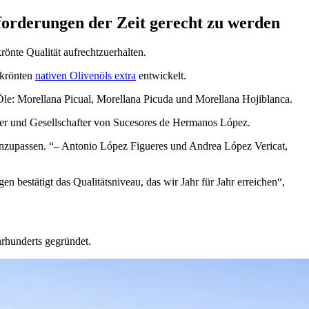
forderungen der Zeit gerecht zu werden
önte Qualität aufrechtzuerhalten.
ekrönten
nativen Olivenöls extra
entwickelt.
 Öle: Morellana Picual, Morellana Picuda und Morellana Hojiblanca.
hrer und Gesellschafter von Sucesores de Hermanos López.
anzupassen.
– Antonio López Figueres und Andrea López Vericat,
bestätigt das Qualitätsniveau, das wir Jahr für Jahr erreichen“,
hrhunderts gegründet.