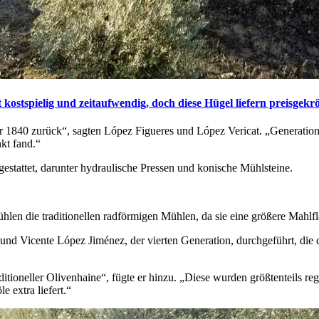
t kostspielig und zeitaufwendig, doch diese Hügel liefern preisgek
r 1840 zurück“, sagten López Figueres und López Vericat.
„
Generation
kt fand.“
sgestattet, darunter hydraulische Pressen und konische Mühlsteine.
len die traditionellen radförmigen Mühlen, da sie eine größere Mahlfl
nd Vicente López Jiménez, der vierten Generation, durchgeführt, di
itioneller Olivenhaine“, fügte er hinzu.
„
Diese wurden größtenteils reg
e extra liefert.“