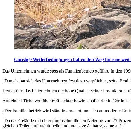
Günstige Wetterbedingungen haben den Weg für eine weit
Das Unternehmen wurde stets als Familienbetrieb geführt. In den 1990
„
Damals hat sich das Unternehmen fest dazu verpflich­tet, seine Produ
Heute führt das Unternehmen die hohe Qualität seiner Produktion auf 
Auf einer Fläche von über 600 Hektar bewirtschaftet der in Córdoba
„
Der Familienbetrieb wird ständ­ig er­neuert, um sich an moderne Ernt
„Da das Gelände mit einer durchschnittlichen Neigung von 25 Prozent 
gleichen Teilen auf traditionelle und intensive Anbausysteme auf.“