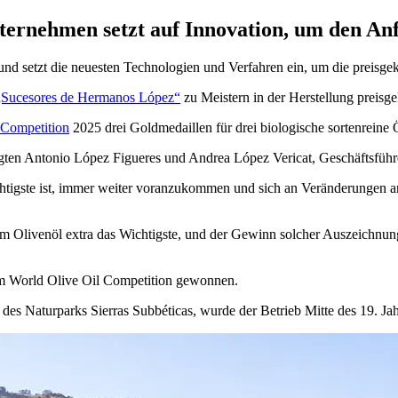
nternehmen setzt auf Innovation, um den An
d setzt die neuesten Technologien und Verfahren ein, um die preisgekr
„Sucesores de Hermanos López“
zu Meistern in der Herstellung preisg
Competition
2025 drei Goldmedaillen für drei biologische sortenreine
 sagten Antonio López Figueres und Andrea López Vericat, Geschäftsfü
htig­ste ist, immer weiter vor­anzukommen und sich an Ver­änderungen 
 Olivenöl extra das Wichtigste, und der Gewinn solcher Auszeichnungen 
m World Olive Oil Competition gewonnen.
es Naturparks Sierras Subbéticas, wurde der Betrieb Mitte des 19. Ja