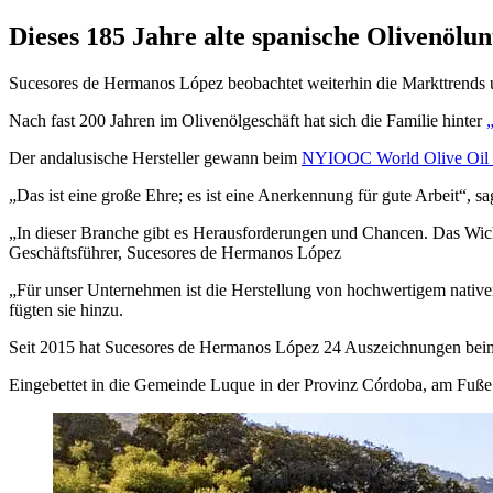
Dieses 185 Jahre alte spanische Olivenölu
Sucesores de Hermanos López beobachtet weiterhin die Markttrends un
Nach fast 200 Jahren im Olivenölgeschäft hat sich die Familie hinter
Der andalusische Hersteller gewann beim
NYIOOC World Olive Oil 
„Das ist eine große Ehre; es ist eine Anerkennung für gute Arbeit“,
In dieser Branche gibt es Heraus­forderungen und Chan­cen. Das Wic
Geschäfts­führer, Sucesores de Hermanos López
„
Für unser Unternehmen ist die Herstellung von hochwertigem nativem
fügten sie hinzu.
Seit 2015 hat Sucesores de Hermanos López 24 Auszeichnungen bei
Eingebettet in die Gemeinde Luque in der Provinz Córdoba, am Fuße d