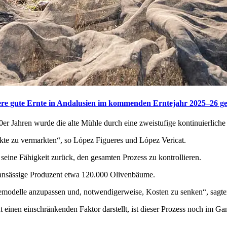
ere gute Ernte in Andalusien im kommenden Erntejahr 2025–26 ge
er Jahren wurde die alte Mühle durch eine zweistufige kontinuierliche 
kte zu ver­mark­ten“, so López Figueres und López Vericat.
seine Fähigkeit zurück, den gesamten Prozess zu kontrollieren.
 ansässige Produzent etwa 120.000 Olivenbäume.
e­modelle anzupassen und, not­wend­iger­weise, Kosten zu senken
“
, sag­
einen einschränkenden Faktor darstellt, ist dieser Prozess noch im Ga