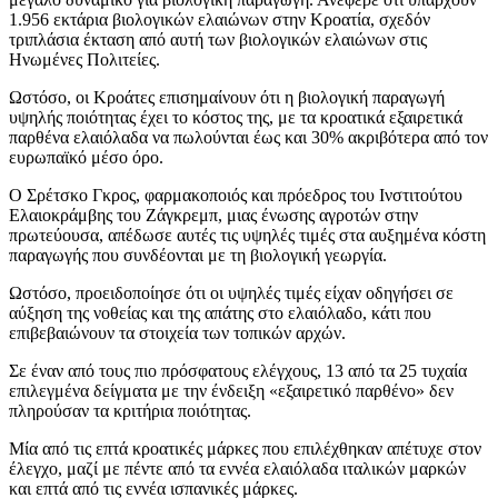
1.956 εκτάρια βιολογικών ελαιώνων στην Κροατία, σχεδόν
τριπλάσια έκταση από αυτή των βιολογικών ελαιώνων στις
Ηνωμένες Πολιτείες.
Ωστόσο, οι Κροάτες επισημαίνουν ότι η βιολογική παραγωγή
υψηλής ποιότητας έχει το κόστος της, με τα κροατικά εξαιρετικά
παρθένα ελαιόλαδα να πωλούνται έως και 30% ακριβότερα από τον
ευρωπαϊκό μέσο όρο.
Ο Σρέτσκο Γκρος, φαρμακοποιός και πρόεδρος του Ινστιτούτου
Ελαιοκράμβης του Ζάγκρεμπ, μιας ένωσης αγροτών στην
πρωτεύουσα, απέδωσε αυτές τις υψηλές τιμές στα αυξημένα κόστη
παραγωγής που συνδέονται με τη βιολογική γεωργία.
Ωστόσο, προειδοποίησε ότι οι υψηλές τιμές είχαν οδηγήσει σε
αύξηση της νοθείας και της απάτης στο ελαιόλαδο, κάτι που
επιβεβαιώνουν τα στοιχεία των τοπικών αρχών.
Σε έναν από τους πιο πρόσφατους ελέγχους, 13 από τα 25 τυχαία
επιλεγμένα δείγματα με την ένδειξη «εξαιρετικό παρθένο» δεν
πληρούσαν τα κριτήρια ποιότητας.
Μία από τις επτά κροατικές μάρκες που επιλέχθηκαν απέτυχε στον
έλεγχο, μαζί με πέντε από τα εννέα ελαιόλαδα ιταλικών μαρκών
και επτά από τις εννέα ισπανικές μάρκες.