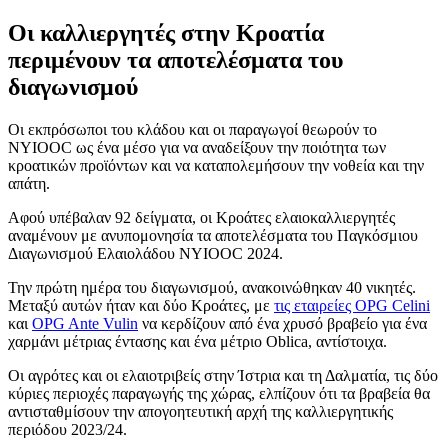
Οι καλλιεργητές στην Κροατία
περιμένουν τα αποτελέσματα του
διαγωνισμού
Οι εκπρόσωποι του κλάδου και οι παραγωγοί θεωρούν το
NYIOOC ως ένα μέσο για να αναδείξουν την ποιότητα των
κροατικών προϊόντων και να καταπολεμήσουν την νοθεία και την
απάτη.
Αφού υπέβαλαν 92 δείγματα, οι Κροάτες ελαιοκαλλιεργητές
αναμένουν με ανυπομονησία τα αποτελέσματα του Παγκόσμιου
Διαγωνισμού Ελαιολάδου NYIOOC 2024.
Την πρώτη ημέρα του διαγωνισμού, ανακοινώθηκαν 40 νικητές.
Μεταξύ αυτών ήταν και δύο Κροάτες, με
τις εταιρείες OPG Celini
και
OPG Ante Vulin
να κερδίζουν από ένα χρυσό βραβείο για ένα
χαρμάνι μέτριας έντασης και ένα μέτριο Oblica, αντίστοιχα.
Οι αγρότες και οι ελαιοτριβείς στην Ίστρια και τη Δαλματία, τις δύο
κύριες περιοχές παραγωγής της χώρας, ελπίζουν ότι τα βραβεία θα
αντισταθμίσουν την απογοητευτική αρχή της καλλιεργητικής
περιόδου 2023/24.