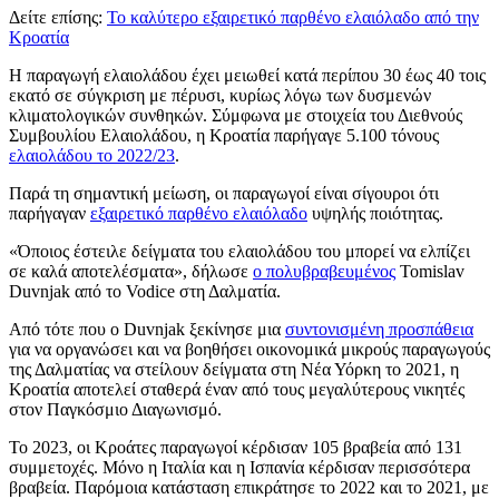
Δείτε επίσης:
Το καλύτερο εξαιρετικό παρθένο ελαιόλαδο από την
Κροατία
Η παραγωγή ελαιολάδου έχει μειωθεί κατά περίπου 30 έως 40 τοις
εκατό σε σύγκριση με πέρυσι, κυρίως λόγω των δυσμενών
κλιματολογικών συνθηκών. Σύμφωνα με στοιχεία του Διεθνούς
Συμβουλίου Ελαιολάδου, η Κροατία παρήγαγε 5.100 τόνους
ελαιολάδου το 2022/23
.
Παρά τη σημαντική μείωση, οι παραγωγοί είναι σίγουροι ότι
παρήγαγαν
εξαιρετικό παρθένο ελαιόλαδο
υψηλής ποιότητας.
«Όποιος έστειλε δείγματα του ελαιολάδου του μπορεί να ελπίζει
σε καλά αποτελέσματα», δήλωσε
ο πολυβραβευμένος
Tomislav
Duvnjak από το Vodice στη Δαλματία.
Από τότε που ο Duvnjak ξεκίνησε μια
συντονισμένη προσπάθεια
για να οργανώσει και να βοηθήσει οικονομικά μικρούς παραγωγούς
της Δαλματίας να στείλουν δείγματα στη Νέα Υόρκη το 2021, η
Κροατία αποτελεί σταθερά έναν από τους μεγαλύτερους νικητές
στον Παγκόσμιο Διαγωνισμό.
Το 2023, οι Κροάτες παραγωγοί κέρδισαν 105 βραβεία από 131
συμμετοχές. Μόνο η Ιταλία και η Ισπανία κέρδισαν περισσότερα
βραβεία. Παρόμοια κατάσταση επικράτησε το 2022 και το 2021, με