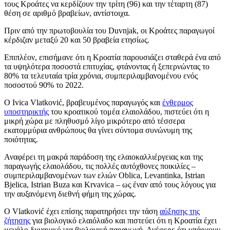
τους Κροάτες να κερδίζουν την τρίτη (96) και την τέταρτη (87)
θέση σε αριθμό βραβείων, αντίστοιχα.
Πριν από την πρωτοβουλία του Duvnjak, οι Κροάτες παραγωγοί
κέρδιζαν μεταξύ 20 και 50 βραβεία ετησίως.
Επιπλέον, επισήμανε ότι η Κροατία παρουσιάζει σταθερά ένα από
τα υψηλότερα ποσοστά επιτυχίας, φτάνοντας ή ξεπερνώντας το
80% τα τελευταία τρία χρόνια, συμπεριλαμβανομένου ενός
ποσοστού 90% το 2022.
Ο Ivica Vlatković, βραβευμένος παραγωγός και
ένθερμος
υποστηρικτής
του κροατικού τομέα ελαιολάδου, πιστεύει ότι η
μικρή χώρα με πληθυσμό λίγο μικρότερο από τέσσερα
εκατομμύρια ανθρώπους θα γίνει σύντομα συνώνυμη της
ποιότητας.
Αναφέρει τη μακρά παράδοση της ελαιοκαλλιέργειας και της
παραγωγής ελαιολάδου, τις πολλές αυτόχθονες ποικιλίες –
συμπεριλαμβανομένων των ελιών Oblica, Levantinka, Istrian
Bjelica, Istrian Buza και Krvavica – ως έναν από τους λόγους για
την αυξανόμενη διεθνή φήμη της χώρας.
Ο Vlatković έχει επίσης παρατηρήσει την τάση
αύξησης της
ζήτησης
για βιολογικό ελαιόλαδο και πιστεύει ότι η Κροατία έχει
μεγάλο δυναμικό για βιολογική παραγωγή. Ανέφερε ότι υπάρχουν