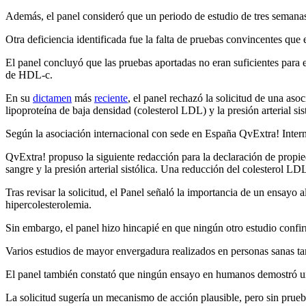
Además, el panel consideró que un periodo de estudio de tres semanas e
Otra deficiencia identificada fue la falta de pruebas convincentes que 
El panel concluyó que las pruebas aportadas no eran suficientes para 
de HDL-c.
En su
dictamen
más
reciente
, el panel rechazó la solicitud de una as
lipoproteína de baja densidad (colesterol LDL) y la presión arterial sist
Según la asociación internacional con sede en España QvExtra! Internac
QvExtra! propuso la siguiente redacción para la declaración de propie
sangre y la presión arterial sistólica. Una reducción del colesterol LD
Tras revisar la solicitud, el Panel señaló la importancia de un ensayo
hipercolesterolemia.
Sin embargo, el panel hizo hincapié en que ningún otro estudio confir
Varios estudios de mayor envergadura realizados en personas sanas ta
El panel también constató que ningún ensayo en humanos demostró una r
La solicitud sugería un mecanismo de acción plausible, pero sin prueba