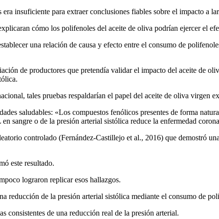
ra insuficiente para extraer conclusiones fiables sobre el impacto a la
explicaran cómo los polifenoles del aceite de oliva podrían ejercer el ef
establecer una relación de causa y efecto entre el consumo de polifenol
ociación de productores que pretendía validar el impacto del aceite de o
ólica.
ional, tales pruebas respaldarían el papel del aceite de oliva virgen e
dades saludables: «Los compuestos fenólicos presentes de forma natural
L en sangre o de la presión arterial sistólica reduce la enfermedad corona
 aleatorio controlado (Fernández-Castillejo et al., 2016) que demostró u
mó este resultado.
mpoco lograron replicar esos hallazgos.
educción de la presión arterial sistólica mediante el consumo de polif
s consistentes de una reducción real de la presión arterial.