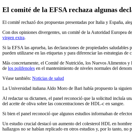
El comité de la EFSA rechaza algunas decla
El comité rechazó dos propuestas presentadas por Italia y España, aleg
Con dos opiniones divergentes, un comité de la Autoridad Europea d
virgen extra
.
Si la EFSA las aprueba, las declaraciones de propiedades saludables p
pueden utilizarse en las etiquetas y para diferenciar las estrategias de
Más concretamente, el Comité de Nutrición, los Nuevos Alimentos y 
de
los polifenoles
en el mantenimiento de niveles normales del deno
Véase también:
Noticias de salud
La Universidad italiana Aldo Moro de Bari había pro­puesto la si­guiente
Al redactar su dictamen, el panel reconoció que la solicitud incluía u
del aceite de oliva sobre las concentraciones de HDL-c en sangre.
Si bien el panel reconoció que algunos estudios informaban de efectos 
Un estudio crucial destacó un aumento del colesterol HDL en hombres a
hallazgos no se habían replicado en otros estudios y, por lo tanto, no