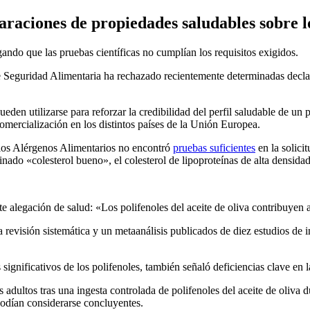
raciones de propiedades saludables sobre los
ando que las pruebas científicas no cumplían los requisitos exigidos.
e Seguridad Alimentaria ha rechazado recientemente
determinadas decla
ueden utilizarse para reforzar la credibilidad del perfil saludable de 
 comercialización en los distintos países de la Unión Europea.
los Alérgenos Alimentarios no encontró
pruebas suficientes
en la solici
minado
«colesterol bueno», el colesterol de lipoproteínas de alta densid
 a­legación de salud: «Los polifenoles del aceite de oliva con­tribuyen a
na revisión sistemática y un metaanálisis publicados de diez estudios de
significativos de los polifenoles, también señaló deficiencias clave en l
dultos tras una ingesta controlada de polifenoles del aceite de oliva d
 podían considerarse concluyentes.