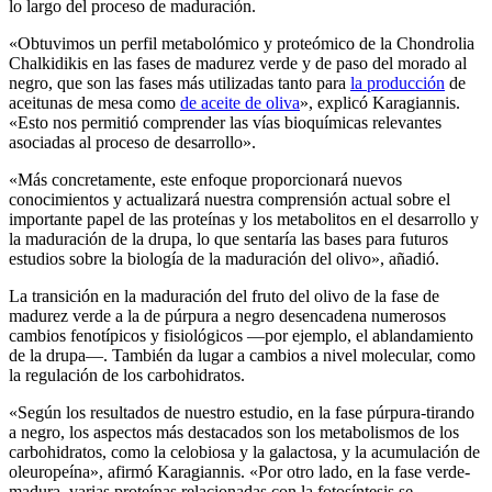
lo largo del proceso de maduración.
«Obtuvimos un perfil metabolómico y proteómico de la Chondrolia
Chalkidikis en las fases de madurez verde y de paso del morado al
negro, que son las fases más utilizadas tanto para
la producción
de
aceitunas de mesa como
de aceite de oliva
», explicó Karagiannis.
«Esto nos permitió comprender las vías bioquímicas relevantes
asociadas al proceso de desarrollo».
«Más concretamente, este enfoque proporcionará nuevos
conocimientos y actualizará nuestra comprensión actual sobre el
importante papel de las proteínas y los metabolitos en el desarrollo y
la maduración de la drupa, lo que sentaría las bases para futuros
estudios sobre la biología de la maduración del olivo», añadió.
La transición en la maduración del fruto del olivo de la fase de
madurez verde a la de púrpura a negro desencadena numerosos
cambios fenotípicos y fisiológicos —por ejemplo, el ablandamiento
de la drupa—. También da lugar a cambios a nivel molecular, como
la regulación de los carbohidratos.
«Según los resultados de nuestro estudio, en la fase púrpura-tirando
a negro, los aspectos más destacados son los metabolismos de los
carbohidratos, como la celobiosa y la galactosa, y la acumulación de
oleuropeína», afirmó Karagiannis. «Por otro lado, en la fase verde-
madura, varias proteínas relacionadas con la fotosíntesis se