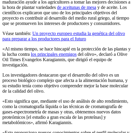
maduración ayude a los agricultores a tomar las mejores decisiones a
la hora de plantar variedades
de aceitunas de mesa
y de aceite. Los
científicos explicaron que uno de los principales objetivos del
proyecto es contribuir al desarrollo del medio rural griego, al tiempo
que se promueven los intereses de productores y consumidores.
Véase también:
Un proyecto europeo estudia la genética del olivo
para preparar a los productores para el futuro
«Al mismo tiempo, se hace hincapié en la protección de las plantas y
la lucha contra
los principales enemigos
del olivo», declaró a Olive
Oil Times Evangelos Karagiannis, que dirigió el equipo de
investigación.
Los investigadores destacaron que el desarrollo del olivo es un
proceso biológico complejo que afecta a la alimentación humana, y
su estudio tenía como objetivo comprender mejor la base molecular
de la calidad del olivo.
«Esto significa que, mediante el uso de análisis de alto rendimiento,
como la cromatografía líquida o las técnicas de cromatografía de
gases-espectrometría de masas y otras, obtenemos nuevos datos
proteómicos [el estudio a gran escala de las proteínas] y
metabolómicos», afirmó Karagiannis.
«Esto proporciona nuevos conocimientos sobre el perfil molecular y