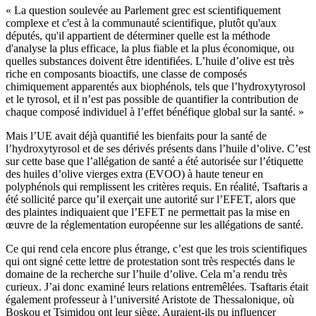
« La question soulevée au Parlement grec est scientifiquement
complexe et c'est à la communauté scientifique, plutôt qu'aux
députés, qu'il appartient de déterminer quelle est la méthode
d'analyse la plus efficace, la plus fiable et la plus économique, ou
quelles substances doivent être identifiées. L’huile d’olive est très
riche en composants bioactifs, une classe de composés
chimiquement apparentés aux biophénols, tels que l’hydroxytyrosol
et le tyrosol, et il n’est pas possible de quantifier la contribution de
chaque composé individuel à l’effet bénéfique global sur la santé. »
Mais l’UE avait déjà quantifié les bienfaits pour la santé de
l’hydroxytyrosol et de ses dérivés présents dans l’huile d’olive. C’est
sur cette base que l’allégation de santé a été autorisée sur l’étiquette
des huiles d’olive vierges extra (EVOO) à haute teneur en
polyphénols qui remplissent les critères requis. En réalité, Tsaftaris a
été sollicité parce qu’il exerçait une autorité sur l’EFET, alors que
des plaintes indiquaient que l’EFET ne permettait pas la mise en
œuvre de la réglementation européenne sur les allégations de santé.
Ce qui rend cela encore plus étrange, c’est que les trois scientifiques
qui ont signé cette lettre de protestation sont très respectés dans le
domaine de la recherche sur l’huile d’olive. Cela m’a rendu très
curieux. J’ai donc examiné leurs relations entremêlées. Tsaftaris était
également professeur à l’université Aristote de Thessalonique, où
Boskou et Tsimidou ont leur siège. Auraient-ils pu influencer