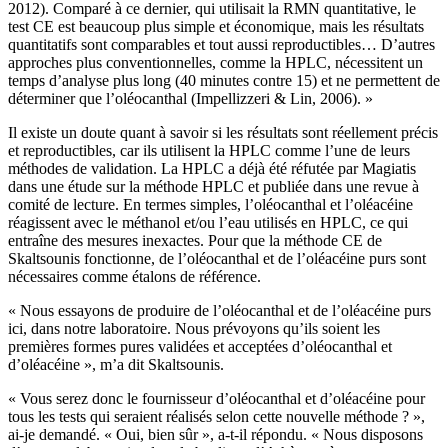
2012). Comparé à ce dernier, qui utilisait la RMN quantitative, le
test CE est beaucoup plus simple et économique, mais les résultats
quantitatifs sont comparables et tout aussi reproductibles… D’autres
approches plus conventionnelles, comme la HPLC, nécessitent un
temps d’analyse plus long (40 minutes contre 15) et ne permettent de
déterminer que l’oléocanthal (Impellizzeri & Lin, 2006). »
Il existe un doute quant à savoir si les résultats sont réellement précis
et reproductibles, car ils utilisent la HPLC comme l’une de leurs
méthodes de validation. La HPLC a déjà été réfutée par Magiatis
dans une étude sur la méthode HPLC et publiée dans une revue à
comité de lecture. En termes simples, l’oléocanthal et l’oléacéine
réagissent avec le méthanol et/ou l’eau utilisés en HPLC, ce qui
entraîne des mesures inexactes. Pour que la méthode CE de
Skaltsounis fonctionne, de l’oléocanthal et de l’oléacéine purs sont
nécessaires comme étalons de référence.
« Nous essayons de produire de l’oléocanthal et de l’oléacéine purs
ici, dans notre laboratoire. Nous prévoyons qu’ils soient les
premières formes pures validées et acceptées d’oléocanthal et
d’oléacéine », m’a dit Skaltsounis.
« Vous serez donc le fournisseur d’oléocanthal et d’oléacéine pour
tous les tests qui seraient réalisés selon cette nouvelle méthode ? »,
ai-je demandé. « Oui, bien sûr », a-t-il répondu. « Nous disposons