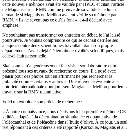
cette nouvelle méthode avait été validée par HPLC et citait l’article
de Magiatis sur la RMN comme preuve de sa validité. Je lui ai
demandé si Magiatis ou Melliou avaient vérifié sa méthode par
RMN. « Ils ne savent pas ce qu’ils font », a-t-il déclaré avec
emphase.
Ne souhaitant pas transformer cet entretien en débat, je l’ai laissé
poursuivre. Je voulais comprendre ce qui se cachait derrière ses
attaques contre deux scientifiques travaillant dans son propre
département. J’avais déjà été témoin de rivalités scientifiques, mais
celle-ci était personnelle.
Skaltsounis m’a généreusement fait visiter son laboratoire et m’a
présenté tous ses travaux de recherche en cours. Il a posé avec
plaisir pour des photos tout en affirmant ne pas rechercher la
publicité comme certains « autres ». Une référence évidente à la
notoriété internationale dont jouissent Magiatis et Melliou pour leurs
travaux sur la RMN quantitative.
Voici un extrait de son article de recherche :
« À notre connaissance, nous décrivons ici la première méthode CE
validée adaptée à la détermination simultanée et quantitative de
l’oléocanthal et de l’oléacéine dans l’huile d’olive. À ce jour, un seul
test répondant à ces critères a été rapporté (Karkoula, Magiatis et al.,