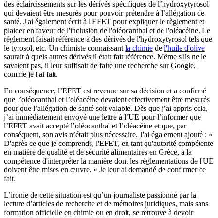
des éclaircissements sur les dérivés spécifiques de l’hydroxytyrosol
qui devaient être mesurés pour pouvoir prétendre à l’allégation de
santé. J'ai également écrit à l'EFET pour expliquer le règlement et
plaider en faveur de l'inclusion de l'oléocanthal et de l'oléacéine. Le
règlement faisait référence à des dérivés de l'hydroxytyrosol tels que
le tyrosol, etc. Un chimiste connaissant
la chimie
de
l'huile d'olive
saurait à quels autres dérivés il était fait référence. Même s'ils ne le
savaient pas, il leur suffisait de faire une recherche sur Google,
comme je l'ai fait.
En conséquence, l’EFET est revenue sur sa décision et a confirmé
que l’oléocanthal et l’oléacéine devaient effectivement être mesurés
pour que l’allégation de santé soit valable. Dès que j’ai appris cela,
j’ai immédiatement envoyé une lettre à l’UE pour l’informer que
l’EFET avait accepté l’oléocanthal et l’oléacéine et que, par
conséquent, son avis n’était plus nécessaire. J'ai également ajouté : «
D'après ce que je comprends, l'EFET, en tant qu'autorité compétente
en matière de qualité et de sécurité alimentaires en Grèce, a la
compétence d'interpréter la manière dont les réglementations de l'UE
doivent être mises en œuvre. » Je leur ai demandé de confirmer ce
fait.
L’ironie de cette situation est qu’un journaliste passionné par la
lecture d’articles de recherche et de mémoires juridiques, mais sans
formation officielle en chimie ou en droit, se retrouve à devoir