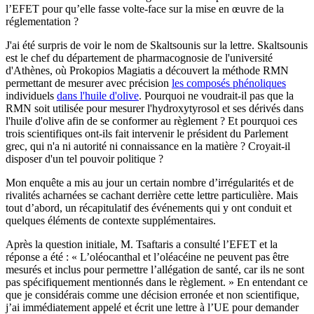
l’EFET pour qu’elle fasse volte-face sur la mise en œuvre de la
réglementation ?
J'ai été surpris de voir le nom de Skaltsounis sur la lettre. Skaltsounis
est le chef du département de pharmacognosie de l'université
d'Athènes, où Prokopios Magiatis a découvert la méthode RMN
permettant de mesurer avec précision
les composés phénoliques
individuels
dans l'huile d'olive
. Pourquoi ne voudrait-il pas que la
RMN soit utilisée pour mesurer l'hydroxytyrosol et ses dérivés dans
l'huile d'olive afin de se conformer au règlement ? Et pourquoi ces
trois scientifiques ont-ils fait intervenir le président du Parlement
grec, qui n'a ni autorité ni connaissance en la matière ? Croyait-il
disposer d'un tel pouvoir politique ?
Mon enquête a mis au jour un certain nombre d’irrégularités et de
rivalités acharnées se cachant derrière cette lettre particulière. Mais
tout d’abord, un récapitulatif des événements qui y ont conduit et
quelques éléments de contexte supplémentaires.
Après la question initiale, M. Tsaftaris a consulté l’EFET et la
réponse a été : « L’oléocanthal et l’oléacéine ne peuvent pas être
mesurés et inclus pour permettre l’allégation de santé, car ils ne sont
pas spécifiquement mentionnés dans le règlement. » En entendant ce
que je considérais comme une décision erronée et non scientifique,
j’ai immédiatement appelé et écrit une lettre à l’UE pour demander