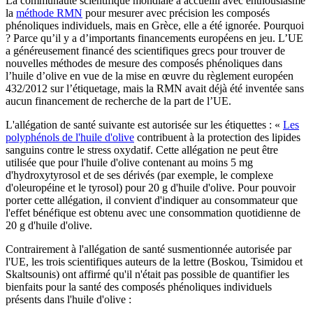
La communauté scientifique mondiale a accueilli avec enthousiasme
la
méthode RMN
pour mesurer avec précision les composés
phénoliques individuels, mais en Grèce, elle a été ignorée. Pourquoi
? Parce qu’il y a d’importants financements européens en jeu. L’UE
a généreusement financé des scientifiques grecs pour trouver de
nouvelles méthodes de mesure des composés phénoliques dans
l’huile d’olive en vue de la mise en œuvre du règlement européen
432/2012 sur l’étiquetage, mais la RMN avait déjà été inventée sans
aucun financement de recherche de la part de l’UE.
L'allégation de santé suivante est autorisée sur les étiquettes : «
Les
polyphénols de l'huile d'olive
contribuent à la protection des lipides
sanguins contre le stress oxydatif. Cette allégation ne peut être
utilisée que pour l'huile d'olive contenant au moins 5 mg
d'hydroxytyrosol et de ses dérivés (par exemple, le complexe
d'oleuropéine et le tyrosol) pour 20 g d'huile d'olive. Pour pouvoir
porter cette allégation, il convient d'indiquer au consommateur que
l'effet bénéfique est obtenu avec une consommation quotidienne de
20 g d'huile d'olive.
Contrairement à l'allégation de santé susmentionnée autorisée par
l'UE, les trois scientifiques auteurs de la lettre (Boskou, Tsimidou et
Skaltsounis) ont affirmé qu'il n'était pas possible de quantifier les
bienfaits pour la santé des composés phénoliques individuels
présents dans l'huile d'olive :