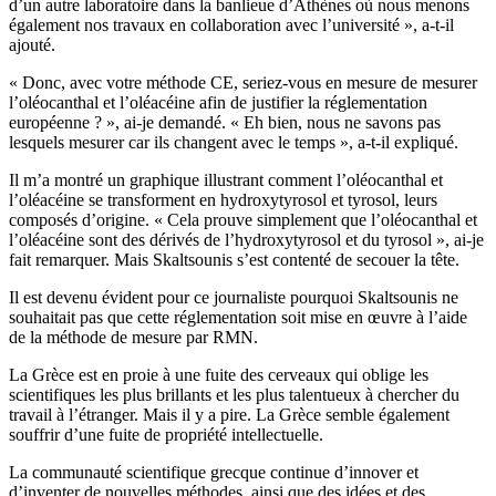
d’un autre laboratoire dans la banlieue d’Athènes où nous menons
également nos travaux en collaboration avec l’université », a-t-il
ajouté.
« Donc, avec votre méthode CE, seriez-vous en mesure de mesurer
l’oléocanthal et l’oléacéine afin de justifier la réglementation
européenne ? », ai-je demandé. « Eh bien, nous ne savons pas
lesquels mesurer car ils changent avec le temps », a-t-il expliqué.
Il m’a montré un graphique illustrant comment l’oléocanthal et
l’oléacéine se transforment en hydroxytyrosol et tyrosol, leurs
composés d’origine. « Cela prouve simplement que l’oléocanthal et
l’oléacéine sont des dérivés de l’hydroxytyrosol et du tyrosol », ai-je
fait remarquer. Mais Skaltsounis s’est contenté de secouer la tête.
Il est devenu évident pour ce journaliste pourquoi Skaltsounis ne
souhaitait pas que cette réglementation soit mise en œuvre à l’aide
de la méthode de mesure par RMN.
La Grèce est en proie à une fuite des cerveaux qui oblige les
scientifiques les plus brillants et les plus talentueux à chercher du
travail à l’étranger. Mais il y a pire. La Grèce semble également
souffrir d’une fuite de propriété intellectuelle.
La communauté scientifique grecque continue d’innover et
d’inventer de nouvelles méthodes, ainsi que des idées et des