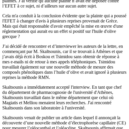
plaintes. J’ai vérifié qu’aucune plainte n’avait été déposée contre
l’EFET à ce sujet, ni d’ailleurs sur aucun autre sujet.
Cela m'a conduit à la conclusion évidente que la plainte qui a poussé
l'EFET à changer d'avis à plusieurs reprises provenait de Grèce.
Mais qui était responsable d'avoir empêché la mise en œuvre d'une
réglementation qui aurait eu un effet si positif sur l'huile d'olive
grecque ?
J’ai décidé de rencontrer et d’interviewer les auteurs de la lettre, en
commençant par M. Skaltsounis, car il se trouvait à Athènes et que
j’avais déjà écrit à Boskou et Tsimidou sans obtenir de réponse à
mes e-mails ni de retour à mes appels téléphoniques. Tsimidou
travaillait également sur une nouvelle méthode de mesure des
composés phénoliques dans l’huile d’olive et avait ignoré à plusieurs
reprises la méthode RMN.
Skaltsounis a immédiatement accepté l'interview. En tant que chef
du département de pharmacognosie de l'université d'Athènes,
Skaltsounis travaillait dans le même département que celui où
Magiatis et Melliou menaient leurs recherches. J'ai rencontré
Skaltsounis dans son laboratoire à l'université.
Skaltsounis venait de publier un article dans lequel il annonçait la
découverte d’une nouvelle méthode d’électrophorèse capillaire (CE)
pour mesurer l’oléocanthal et l’oléacéine. Skaltsounis affirmait que