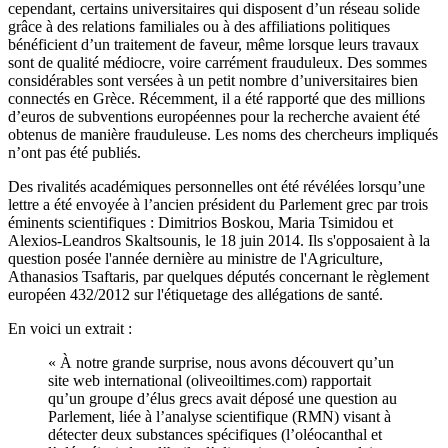
cependant, certains universitaires qui disposent d’un réseau solide
grâce à des relations familiales ou à des affiliations politiques
bénéficient d’un traitement de faveur, même lorsque leurs travaux
sont de qualité médiocre, voire carrément frauduleux. Des sommes
considérables sont versées à un petit nombre d’universitaires bien
connectés en Grèce. Récemment, il a été rapporté que des millions
d’euros de subventions européennes pour la recherche avaient été
obtenus de manière frauduleuse. Les noms des chercheurs impliqués
n’ont pas été publiés.
Des rivalités académiques personnelles ont été révélées lorsqu’une
lettre a été envoyée à l’ancien président du Parlement grec par trois
éminents scientifiques : Dimitrios Boskou, Maria Tsimidou et
Alexios-Leandros Skaltsounis, le 18 juin 2014. Ils s'opposaient à la
question posée l'année dernière au ministre de l'Agriculture,
Athanasios Tsaftaris, par quelques députés concernant le règlement
européen 432/2012 sur l'étiquetage des allégations de santé.
En voici un extrait :
« À notre grande surprise, nous avons découvert qu’un
site web international (oliveoiltimes.com) rapportait
qu’un groupe d’élus grecs avait déposé une question au
Parlement, liée à l’analyse scientifique (RMN) visant à
détecter deux substances spécifiques (l’oléocanthal et