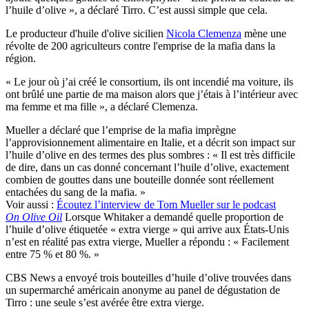
l’huile d’olive », a déclaré Tirro. C’est aussi simple que cela.
Le producteur d'huile d'olive sicilien
Nicola Clemenza
mène une
révolte de 200 agriculteurs contre l'emprise de la mafia dans la
région.
« Le jour où j’ai créé le consortium, ils ont incendié ma voiture, ils
ont brûlé une partie de ma maison alors que j’étais à l’intérieur avec
ma femme et ma fille », a déclaré Clemenza.
Mueller a déclaré que l’emprise de la mafia imprègne
l’approvisionnement alimentaire en Italie, et a décrit son impact sur
l’huile d’olive en des termes des plus sombres : « Il est très difficile
de dire, dans un cas donné concernant l’huile d’olive, exactement
combien de gouttes dans une bouteille donnée sont réellement
entachées du sang de la mafia. »
Voir aussi :
Écoutez l’interview de Tom Mueller sur le podcast
On Olive Oil
Lorsque Whitaker a demandé quelle proportion de
l’huile d’olive étiquetée « extra vierge » qui arrive aux États-Unis
n’est en réalité pas extra vierge, Mueller a répondu : « Facilement
entre 75 % et 80 %. »
CBS News a envoyé trois bouteilles d’huile d’olive trouvées dans
un supermarché américain anonyme au panel de dégustation de
Tirro : une seule s’est avérée être extra vierge.