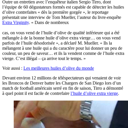
Outre un entretien avec l’enquêteur italien Sergio Tirro, dont
l’équipe de 60 dégustateurs formés est capable de détecter les huiles
d’olive contrefaites « dès la première gorgée », le reportage
présentait une interview de Tom Mueller, l’auteur du livre-enquête
Extra Virginity
. « Dans de nombreux
cas, on vous vend de l’huile d’olive de qualité inférieure qui a été
mélangée à de la bonne huile d’olive extra vierge… on vous vend
parfois de l’huile désodorisée », a déclaré M. Mueller. « Ils la
mélangent à une huile qui a du caractère pour lui donner un peu de
couleur, un peu de saveur… et ils la vendent comme de l’huile extra
vierge. C’est illégal – ça arrive tout le temps. »
Voir aussi :
Les meilleures huiles d’olive du monde
Devant environ 12 millions de téléspectateurs qui venaient de voir
les Broncos de Denver battre les Chargers de San Diego lors d’un
match de football américain serré en fin de saison, Tirro a démontré
à quel point il est facile de contrefaire
l’huile d’olive extra vierge
.