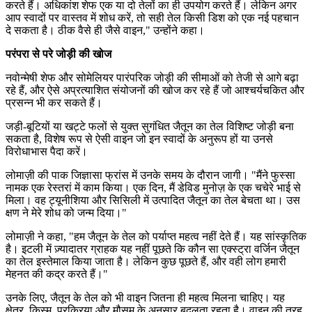
करते हैं। अधिकांश शेफ एक या दो तेलों का ही उपयोग करते हैं। लेकिन अगर
आप स्वादों पर वास्तव में शोध करें, तो सही तेल किसी डिश को एक नई पहचान
दे सकता है। ठीक वैसे ही जैसे वाइन," उन्होंने कहा।
परंपरा से परे जोड़ी की खोज
नवोन्मेषी शेफ और सोमेलियर पारंपरिक जोड़ी की सीमाओं को तेजी से आगे बढ़ा
रहे हैं, और ऐसे अप्रत्याशित संयोजनों की खोज कर रहे हैं जो आश्चर्यचकित और
प्रसन्न भी कर सकते हैं।
जड़ी-बूटियों या खट्टे फलों से युक्त सुगंधित जैतून का तेल विशिष्ट जोड़ी बना
सकता है, विशेष रूप से ऐसी वाइन जो इन स्वादों के अनुरूप हों या उनसे
विरोधाभास पैदा करें।
लोमाज़ी की पाक जिज्ञासा फ्रांस में उनके समय के दौरान जागी।
"मैंने फुस्सा
नामक एक रेस्तरां में काम किया। एक दिन, मैं डेविड मुनोज़ के एक चचेरे भाई से
मिला। वह ट्यूनीशिया और सिसिली में उत्पादित जैतून का तेल बेचता था। उस
क्षण ने मेरे शोध को जन्म दिया।"
लोमाज़ी ने कहा, "हम जैतून के तेल को पर्याप्त महत्व नहीं देते हैं। यह सांस्कृतिक
है। इटली में ज़्यादातर ग्राहक यह नहीं पूछते कि कौन सा एक्स्ट्रा वर्जिन जैतून
का तेल इस्तेमाल किया जाता है। लेकिन कुछ पूछते हैं, और वही लोग हमारी
मेहनत की कद्र करते हैं।"
उनके लिए, जैतून के तेल को भी वाइन जितना ही महत्व मिलना चाहिए। यह
क्षेत्र, किस्म, प्रक्रिया और मौसम के अनुसार बदलता रहता है। वाइन की तरह,