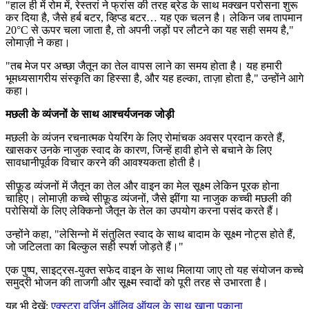
"
हाल ही में रोम में, रेस्तरां ने फ्रांस की तरह ब्रेड के साथ मक्खन परोसना शुरू
कर दिया है, जैसे हर्ब बटर, व्हिप्ड बटर… यह एक चलन है। लेकिन जब तापमान
20°C से ऊपर चला जाता है, तो अपनी जड़ों पर लौटने का यह सही समय है,"
लोमाज़ी ने कहा।
"
तब मेज पर अच्छा जैतून का तेल वापस लाने का समय होता है। यह हमारी
भूमध्यसागरीय संस्कृति का हिस्सा है, और यह हल्का, ताज़ा होता है," उन्होंने आगे
कहा।
मछली के व्यंजनों के साथ आश्चर्यजनक जोड़ी
मछली के व्यंजन रचनात्मक पेयरिंग के लिए रोमांचक अवसर प्रदान करते हैं,
खासकर उनके नाजुक स्वाद के कारण, जिन्हें हावी होने से बचाने के लिए
सावधानीपूर्वक विचार करने की आवश्यकता होती है।
सीफ़ूड व्यंजनों में जैतून का तेल और वाइन का मेल सूक्ष्म लेकिन पूरक होना
चाहिए। लोमाज़ी कच्चे सीफ़ूड व्यंजनों, जैसे झींगा या नाजुक कच्ची मछली की
परोसियों के लिए लेक्किनो जैतून के तेल का उपयोग करना पसंद करते हैं।
उन्होंने कहा, "लेसिन्‍नो में संतुलित स्वाद के साथ बादाम के सूक्ष्म नोट्स होते हैं,
जो जटिलता का बिल्कुल सही स्पर्श जोड़ते हैं।"
एक पुष्प, साइट्रस-युक्त सफेद वाइन के साथ मिलाया जाए तो यह संयोजन कच्चे
समुद्री भोजन की ताजगी और सूक्ष्म स्वादों को पूरी तरह से उभारता है।
यह भी देखें:
एक्स्ट्रा वर्जिन ऑलिव ऑयल के साथ खाना पकाना