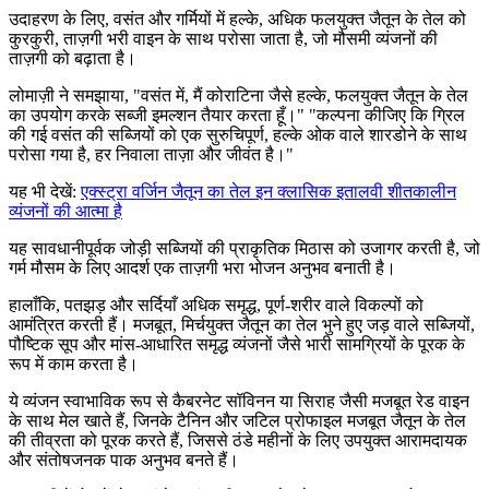
उदाहरण के लिए, वसंत और गर्मियों में हल्के, अधिक फलयुक्त जैतून के तेल को
कुरकुरी, ताज़गी भरी वाइन के साथ परोसा जाता है, जो मौसमी व्यंजनों की
ताज़गी को बढ़ाता है।
लोमाज़ी ने समझाया,
"
वसंत में, मैं कोराटिना जैसे हल्के, फलयुक्त जैतून के तेल
का उपयोग करके सब्जी इमल्शन तैयार करता हूँ।"
"कल्पना कीजिए कि ग्रिल
की गई वसंत की सब्जियों को एक सुरुचिपूर्ण, हल्के ओक वाले शारडोने के साथ
परोसा गया है, हर निवाला ताज़ा और जीवंत है।"
यह भी देखें:
एक्स्ट्रा वर्जिन जैतून का तेल इन क्लासिक इतालवी शीतकालीन
व्यंजनों की आत्मा है
यह सावधानीपूर्वक जोड़ी सब्जियों की प्राकृतिक मिठास को उजागर करती है, जो
गर्म मौसम के लिए आदर्श एक ताज़गी भरा भोजन अनुभव बनाती है।
हालाँकि, पतझड़ और सर्दियाँ अधिक समृद्ध, पूर्ण-शरीर वाले विकल्पों को
आमंत्रित करती हैं। मजबूत, मिर्चयुक्त जैतून का तेल भुने हुए जड़ वाले सब्जियों,
पौष्टिक सूप और मांस-आधारित समृद्ध व्यंजनों जैसे भारी सामग्रियों के पूरक के
रूप में काम करता है।
ये व्यंजन स्वाभाविक रूप से कैबरनेट सॉविनन या सिराह जैसी मजबूत रेड वाइन
के साथ मेल खाते हैं, जिनके टैनिन और जटिल प्रोफाइल मजबूत जैतून के तेल
की तीव्रता को पूरक करते हैं, जिससे ठंडे महीनों के लिए उपयुक्त आरामदायक
और संतोषजनक पाक अनुभव बनते हैं।