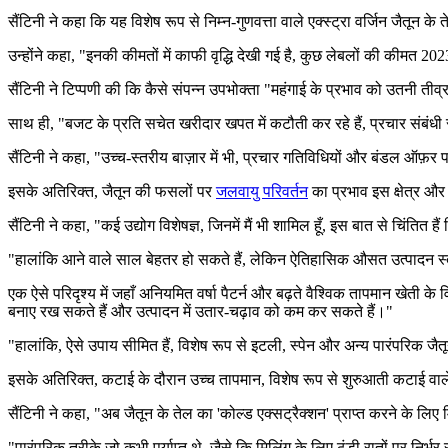
सैंटिनी ने कहा कि यह विशेष रूप से निम्न-गुणवत्ता वाले एक्स्ट्रा वर्जिन जैतून के त
उन्होंने कहा,
"
इनकी कीमतों में काफी वृद्धि देखी गई है, कुछ लेबलों की कीमत 2023 
सैंटिनी ने टिप्पणी की कि कैसे संपन्न उपभोक्ता
"महंगाई के प्रभाव को उतनी तीव्र
साथ ही,
"बजट के प्रति सचेत खरीदार खपत में कटौती कर रहे हैं, प्रचार संबंधी स
सैंटिनी ने कहा, "उच्च-स्तरीय बाज़ार में भी, प्रचार गतिविधियों और बंडल ऑफ़र पर
इसके अतिरिक्त, जैतून की फसलों पर
जलवायु परिवर्तन
का प्रभाव इस क्षेत्र औ
सैंटिनी ने कहा, "कई उद्योग विशेषज्ञ, जिनमें मैं भी शामिल हूँ, इस बात से चिंतित 
"हालांकि आने वाले साल बेहतर हो सकते हैं,
लेकिन
ऐतिहासिक औसत उत्पादन स्तर 
एक ऐसे परिदृश्य में जहाँ अनियमित वर्षा पैटर्न और बढ़ते वैश्विक तापमान खेती के व
बनाए रख सकते हैं और उत्पादन में उतार-चढ़ाव को कम कर सकते हैं।"
"
हालांकि, ऐसे उपाय सीमित हैं, विशेष रूप से इटली, स्पेन और अन्य पारंपरिक जैतून तेल 
इसके अतिरिक्त, कटाई के दौरान उच्च तापमान, विशेष रूप से शुरुआती कटाई वाले जै
सैंटिनी ने कहा, "अब जैतून के तेल का 'कोल्ड एक्सट्रैक्शन' प्राप्त करने के लिए
"पारंपरिक तरीके जो कभी पर्याप्त थे, जैसे कि मिलिंग के लिए ठंडी रातों पर निर्भर र