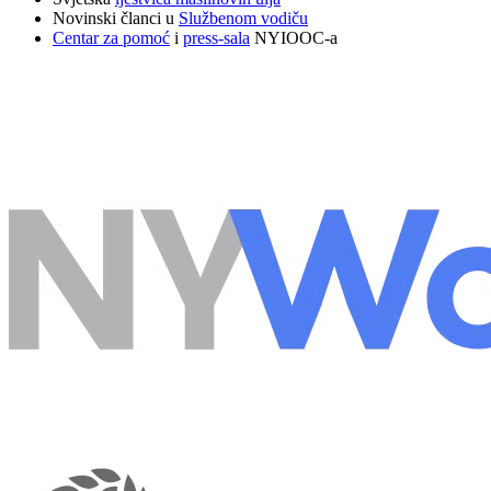
Novinski članci u
Službenom vodiču
Centar za pomoć
i
press-sala
NYIOOC-a