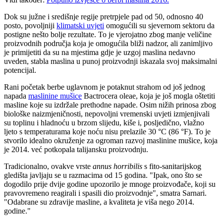
Dok su južne i središnje regije pretrpjele pad od 50, odnosno 40
posto, povoljniji
klimatski uvjeti
omogućili su sjevernom sektoru da
postigne nešto bolje rezultate. To je vjerojatno zbog manje veličine
proizvodnih područja koja je omogućila bliži nadzor, ali zanimljivo
je primijetiti da su na mjestima gdje je uzgoj maslina nedavno
uveden, stabla maslina u punoj proizvodnji iskazala svoj maksimalni
potencijal.
Rani početak berbe uglavnom je potaknut strahom od još jednog
napada
maslinine mušice
Bactrocera oleae, koja je još mogla oštetiti
masline koje su izdržale prethodne napade. Osim nižih prinosa zbog
biološke naizmjeničnosti, nepovoljni vremenski uvjeti izmjenjivali
su toplinu i hladnoću u brzom slijedu, kiše i, posljedično, vlažno
ljeto s temperaturama koje noću nisu prelazile 30 °C (86 °F). To je
stvorilo idealno okruženje za ogroman razvoj maslinine mušice, koja
je 2014. već potkopala talijansku proizvodnju.
Tradicionalno, ovakve vrste
annus horribilis
s fito-sanitarijskog
gledišta javljaju se u razmacima od 15 godina. "Ipak, ono što se
dogodilo prije dvije godine upozorilo je mnoge proizvođače, koji su
pravovremeno reagirali i spasili dio proizvodnje", smatra Sarnari.
"Odabrane su zdravije masline, a kvaliteta je viša nego 2014.
godine."