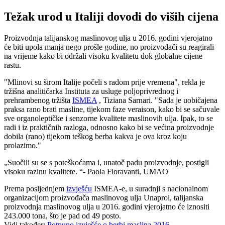
Težak urod u Italiji dovodi do viših cijena
Proizvodnja talijanskog maslinovog ulja u 2016. godini vjerojatno
će biti upola manja nego prošle godine, no proizvođači su reagirali
na vrijeme kako bi održali visoku kvalitetu dok globalne cijene
rastu.
"Mlinovi su širom Italije počeli s radom prije vremena", rekla je
tržišna analitičarka Instituta za usluge poljoprivrednog i
prehrambenog tržišta
ISMEA
, Tiziana Sarnari. "Sada je uobičajena
praksa rano brati masline, tijekom faze veraison, kako bi se sačuvale
sve organoleptičke i senzorne kvalitete maslinovih ulja. Ipak, to se
radi i iz praktičnih razloga, odnosno kako bi se većina proizvodnje
dobila (rano) tijekom teškog berba kakva je ova kroz koju
prolazimo."
Suočili su se s poteškoćama i, unatoč padu proizvodnje, postigli
visoku razinu kvalitete.
- Paola Fioravanti, UMAO
Prema posljednjem
izvješću
ISMEA-e, u suradnji s nacionalnom
organizacijom proizvođača maslinovog ulja Unaprol, talijanska
proizvodnja maslinovog ulja u 2016. godini vjerojatno će iznositi
243.000 tona, što je pad od 49 posto.
Vidi također:
Potpuno izvješće o berbi maslina 2016.