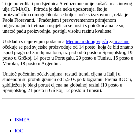
To je potvrdila i predsjednica Sredozemne unije kušača maslinovog
ulja (UMAO). "Priroda je dala neka upozorenja, što je
proizvođačima omogućilo da se bolje suoče s izazovom", rekla je
Paola Fioravanti. "Praćenjem i pravovremenom primjenom
odgovarajućih tretmana uspjeli su se nositi s poteškoćama te su,
unatoč padu proizvodnje, postigli visoku razinu kvalitete."
U skladu s najnovijim podacima
Međunarodnog vijeća
za
masline
,
očekuje se pad svjetske proizvodnje od 14 posto, koja će biti znatno
ispod praga od 3 milijuna tona, uz pad od 6 posto u Španjolskoj, 19
posto u Grčkoj, 14 posto u Portugalu, 29 posto u Tunisu, 15 posto u
Maroku, 18 posto u Argentini.
Unatoč početnim očekivanjima, rastući trendi cijena u Italiji u
studenom su probili granicu od 5,50 € po kilogramu. Prema IOC-u,
zabilježen je blagi porast cijena na globalnoj razini (10 posto u
Španjolskoj, 21 posto u Grčkoj, 12 posto u Tunisu).
ISMEA
IOC