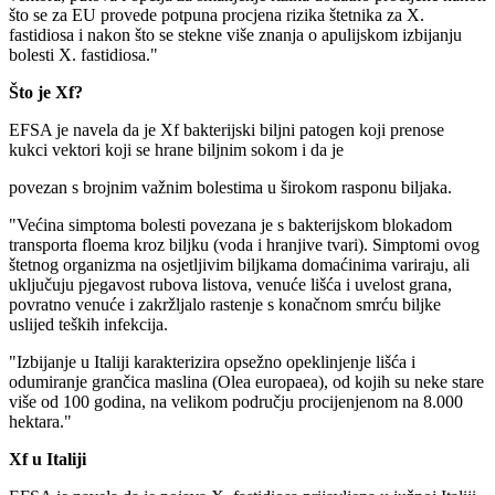
što se za EU provede potpuna procjena rizika štetnika za X.
fastidiosa i nakon što se stekne više znanja o apulijskom izbijanju
bolesti X. fastidiosa."
Što je Xf?
EFSA je navela da je Xf bakterijski biljni patogen koji prenose
kukci vektori koji se hrane biljnim sokom i da je
povezan s brojnim važnim bolestima u širokom rasponu biljaka.
"Većina simptoma bolesti povezana je s bakterijskom blokadom
transporta floema kroz biljku (voda i hranjive tvari). Simptomi ovog
štetnog organizma na osjetljivim biljkama domaćinima variraju, ali
uključuju pjegavost rubova listova, venuće lišća i uvelost grana,
povratno venuće i zakržljalo rastenje s konačnom smrću biljke
uslijed teških infekcija.
"Izbijanje u Italiji karakterizira opsežno opeklinjenje lišća i
odumiranje grančica maslina (Olea europaea), od kojih su neke stare
više od 100 godina, na velikom području procijenjenom na 8.000
hektara."
Xf u Italiji