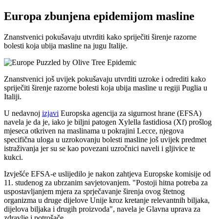
Europa zbunjena epidemijom masline
Znanstvenici pokušavaju utvrditi kako spriječiti širenje razorne
bolesti koja ubija masline na jugu Italije.
Znanstvenici još uvijek pokušavaju utvrditi uzroke i odrediti kako
spriječiti širenje razorne bolesti koja ubija masline u regiji Puglia u
Italiji.
U nedavnoj
izjavi
Europska agencija za sigurnost hrane (EFSA)
navela je da je, iako je biljni patogen Xylella fastidiosa (Xf) prošlog
mjeseca otkriven na maslinama u pokrajini Lecce, njegova
specifična uloga u uzrokovanju bolesti masline još uvijek predmet
istraživanja jer su se kao povezani uzročnici naveli i gljivice te
kukci.
Izvješće EFSA-e uslijedilo je nakon zahtjeva Europske komisije od
11. studenog za ubrzanim savjetovanjem. "Postoji hitna potreba za
uspostavljanjem mjera za sprječavanje širenja ovog štetnog
organizma u druge dijelove Unije kroz kretanje relevantnih biljaka,
dijelova biljaka i drugih proizvoda", navela je Glavna uprava za
zdravlje i potrošače.