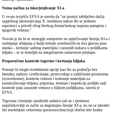
Nema načina za iskorjenjivanje Xf-a
U svom izvješću EFSA je navela da "ne postoji zabilježen slučaj
uspješnog iskorenjivanja X. fastidiosa nakon što se jednom
uspostavi u prirodi zbog širokog domaćinskog raspona patogena i
njegovih vektora."
Navela je da bi se strategije usmjerene na sprječavanje širenja Xf-a i
suzbijanje izbijanja u Italiji trebale usredotočiti na dva glavna puta
ulaska – kretanje sadnog materijala i zaraznih kukaca u pošiljkama
biljaka – te se temeljiti na integriranom sustavnom pristupu.
Preporučene kontrole trgovine i kretanja biljaka
Potonje bi moglo kombinirati opcije kao što su područja bez
štetnika; nadzor; certificiranje, proizvodnja u zaštićenim prostorima
(screenhouse), kontrola vektora i testiranje materijala za
razmnožavanje biljaka; priprema, tretman i inspekcija pošiljki radi
kontrole puta zaraznih vektora u biljnim pošiljkama, navela je
EFSA.
Trgovina i kretanje zaraženih sadnica (ali ne i sjemena)
najučinkovitiji su način za dugotrajno širenje Xf-a, no on se također
širi insektskim vektorima (prenosiocima) koji obično lete kratke