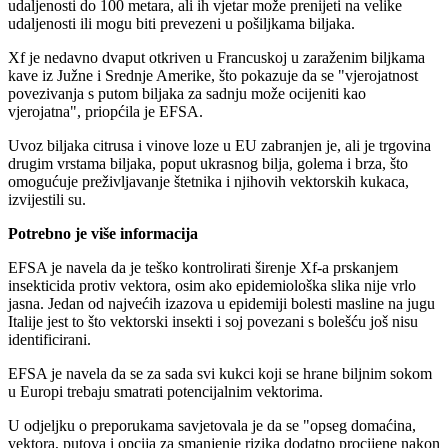
udaljenosti do 100 metara, ali ih vjetar može prenijeti na velike
udaljenosti ili mogu biti prevezeni u pošiljkama biljaka.
Xf je nedavno dvaput otkriven u Francuskoj u zaraženim biljkama
kave iz Južne i Srednje Amerike, što pokazuje da se "vjerojatnost
povezivanja s putom biljaka za sadnju može ocijeniti kao
vjerojatna", priopćila je EFSA.
Uvoz biljaka citrusa i vinove loze u EU zabranjen je, ali je trgovina
drugim vrstama biljaka, poput ukrasnog bilja, golema i brza, što
omogućuje preživljavanje štetnika i njihovih vektorskih kukaca,
izvijestili su.
Potrebno je više informacija
EFSA je navela da je teško kontrolirati širenje Xf-a prskanjem
insekticida protiv vektora, osim ako epidemiološka slika nije vrlo
jasna. Jedan od najvećih izazova u epidemiji bolesti masline na jugu
Italije jest to što vektorski insekti i soj povezani s bolešću još nisu
identificirani.
EFSA je navela da se za sada svi kukci koji se hrane biljnim sokom
u Europi trebaju smatrati potencijalnim vektorima.
U odjeljku o preporukama savjetovala je da se "opseg domaćina,
vektora, putova i opcija za smanjenje rizika dodatno procijene nakon