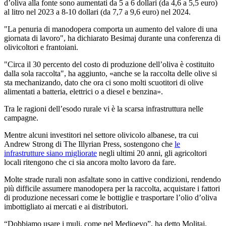
d’oliva alla fonte sono aumentati da 5 a 6 dollari (da 4,6 a 5,5 euro)
al litro nel 2023 a 8-10 dollari (da 7,7 a 9,6 euro) nel 2024.
"La penuria di manodopera comporta un aumento del valore di una
giornata di lavoro", ha dichiarato Besimaj durante una conferenza di
olivicoltori e frantoiani.
"Circa il 30 per­cento del costo di pro­duzione dell’oliva è costituito
dalla sola raccolta", ha aggiunto,
«anche se la raccolta delle olive si
sta mech­a­ni­z­ando, dato che ora ci sono molti scuotitori di olive
alimentati a batteria, elettrici o a diesel e benzina».
Tra le ragioni dell’esodo rurale vi è la scarsa infrastruttura nelle
campagne.
Mentre alcuni investitori nel settore olivicolo albanese, tra cui
Andrew Strong di The Illyrian Press, sostengono che
le
infrastrutture siano migliorate
negli ultimi 20 anni, gli agricoltori
locali ritengono che ci sia ancora molto lavoro da fare.
Molte strade rurali non asfaltate sono in cattive condizioni, rendendo
più difficile assumere manodopera per la raccolta, acquistare i fattori
di produzione necessari come le bottiglie e trasportare l’olio d’oliva
imbottigliato ai mercati e ai distributori.
“
Dobbiamo usare i muli, come nel Medioevo”, ha detto Molitaj.