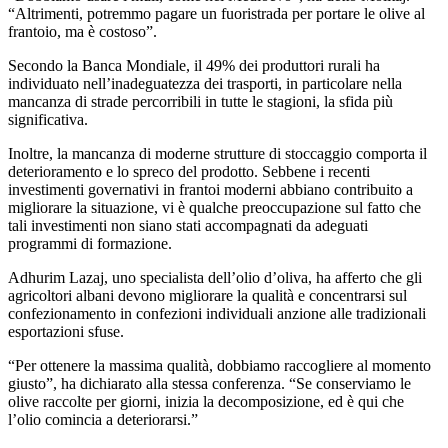
“
Altrimenti, potremmo pagare un fuoristrada per portare le olive al
frantoio, ma è costoso”.
Secondo la Banca Mondiale, il 49% dei produttori rurali ha
individuato nell’inadeguatezza dei trasporti, in particolare nella
mancanza di strade percorribili in tutte le stagioni, la sfida più
significativa.
Inoltre, la mancanza di moderne strutture di stoccaggio comporta il
deterioramento e lo spreco del prodotto. Sebbene i recenti
investimenti governativi in frantoi moderni abbiano contribuito a
migliorare la situazione, vi è qualche preoccupazione sul fatto che
tali investimenti non siano stati accompagnati da adeguati
programmi di formazione.
Adhurim Lazaj, uno spe­cial­ista dell’olio d’oliva, ha af­fer­to che gli
agricoltori al­ba­ni devono migliorare la qual­ità e concen­trarsi sul
confez­ion­a­mento in con­fe­zioni indi­vi­du­ali an­zi­o­ne­ alle tradi­zio­na­li
es­por­ta­zioni sfuse.
“
Per ottenere la massima qualità, dobbiamo raccogliere al momento
giusto”, ha dichiarato alla stessa conferenza.
“
Se conserviamo le
olive raccolte per giorni, inizia la decomposizione, ed è qui che
l’olio comincia a deteriorarsi.”