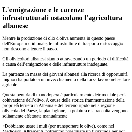
L'emigrazione e le carenze
infrastrutturali ostacolano l'agricoltura
albanese
Mentre la produzione di olio d'oliva aumenta in questo paese
dell'Europa meridionale, le infrastrutture di trasporto e stoccaggio
non riescono a tenere il passo.
Gli olivicoltori albanesi stanno attraversando un periodo di difficoltà
a causa dell’emigrazione e delle infrastrutture inadeguate.
La partenza in massa dei giovani albanesi alla ricerca di opportunità
migliori ha portato a un invecchiamento della forza lavoro nel settore
agricolo.
Questa penuria di manodopera è par­ti­cu­lar­mente de­tri­men­tale per la
col­tivazione dell’olivo. A causa della storica frammentazione della
proprietà terriera in Albania e del terreno ripido nella regione
olivicola del Paese, la piantagione, la potatura e la raccolta vengono
solitamente effettuate manualmente.
Dobbiamo usare i muli (per trans­portare le olive), come nel
Medioevo. Altra­menti, potremmo no­leggiare un fuor­strada per por­