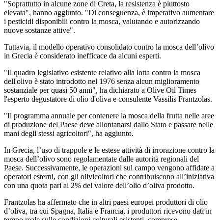
"Soprattutto in alcune zone di Creta, la resistenza è piuttosto
elevata", hanno aggiunto. "Di conseguenza, è imperativo aumentare
i pesticidi disponibili contro la mosca, valutando e autorizzando
nuove sostanze attive".
Tuttavia, il modello operativo consolidato contro la mosca dell’olivo
in Grecia è considerato inefficace da alcuni esperti.
"Il quadro legislativo esistente relativo alla lotta contro la mosca
dell'olivo è stato introdotto nel 1976 senza alcun miglioramento
sostanziale per quasi 50 anni", ha dichiarato a Olive Oil Times
l'esperto degustatore di olio d'oliva e consulente Vassilis Frantzolas.
"Il programma annuale per contenere la mosca della frutta nelle aree
di produzione del Paese deve allontanarsi dallo Stato e passare nelle
mani degli stessi agricoltori", ha aggiunto.
In Grecia, l’uso di trappole e le estese attività di irrorazione contro la
mosca dell’olivo sono regolamentate dalle autorità regionali del
Paese. Successivamente, le operazioni sul campo vengono affidate a
operatori esterni, con gli olivicoltori che contribuiscono all’iniziativa
con una quota pari al 2% del valore dell’olio d’oliva prodotto.
Frantzolas ha affermato che in altri paesi europei produttori di olio
d’oliva, tra cui Spagna, Italia e Francia, i produttori ricevono dati in
tempo reale sulle condizioni colturali esistenti, comprese