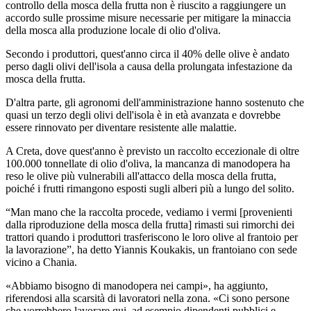
controllo della mosca della frutta non è riuscito a raggiungere un
accordo sulle prossime misure necessarie per mitigare la minaccia
della mosca alla produzione locale di olio d'oliva.
Secondo i produttori, quest'anno circa il 40% delle olive è andato
perso dagli olivi dell'isola a causa della prolungata infestazione da
mosca della frutta.
D'altra parte, gli agronomi dell'amministrazione hanno sostenuto che
quasi un terzo degli olivi dell'isola è in età avanzata e dovrebbe
essere rinnovato per diventare resistente alle malattie.
A Creta, dove quest'anno è previsto un raccolto eccezionale di oltre
100.000 tonnellate di olio d'oliva, la mancanza di manodopera ha
reso le olive più vulnerabili all'attacco della mosca della frutta,
poiché i frutti rimangono esposti sugli alberi più a lungo del solito.
“Man mano che la raccolta procede, vediamo i vermi [provenienti
dalla riproduzione della mosca della frutta] rimasti sui rimorchi dei
trattori quando i produttori trasferiscono le loro olive al frantoio per
la lavorazione”, ha detto Yiannis Koukakis, un frantoiano con sede
vicino a Chania.
«Abbiamo bisogno di manodopera nei campi», ha aggiunto,
riferendosi alla scarsità di lavoratori nella zona. «Ci sono persone
che vorrebbero lavorare qui, ad esempio dipendenti pubblici e