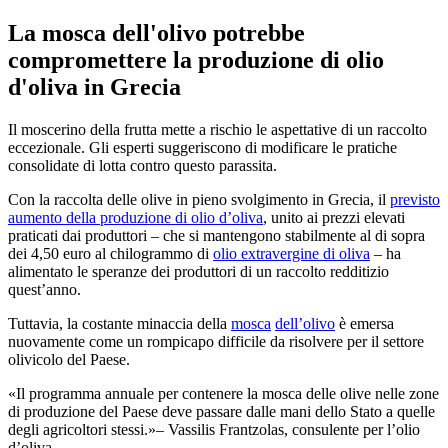
La mosca dell'olivo potrebbe
compromettere la produzione di olio
d'oliva in Grecia
Il moscerino della frutta mette a rischio le aspettative di un raccolto
eccezionale. Gli esperti suggeriscono di modificare le pratiche
consolidate di lotta contro questo parassita.
Con la raccolta delle olive in pieno svolgimento in Grecia, il
previsto
aumento della produzione di olio d’oliva
, unito ai prezzi elevati
praticati dai produttori – che si mantengono stabilmente al di sopra
dei 4,50 euro al chilogrammo di
olio extravergine di oliva
– ha
alimentato le speranze dei produttori di un raccolto redditizio
quest’anno.
Tuttavia, la costante minaccia della
mosca
dell’olivo
è emersa
nuovamente come un rompicapo difficile da risolvere per il settore
olivicolo del Paese.
Il programma annuale per contenere la mosca delle olive nelle zone
di produzione del Paese deve passare dalle mani dello Stato a quelle
degli agricoltori stessi.
– Vassilis Frantzolas, consulente per l’olio
d’oliva