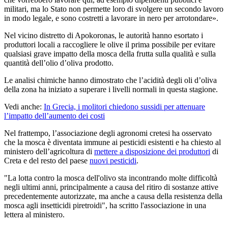
militari, ma lo Stato non permette loro di svolgere un secondo lavoro
in modo legale, e sono costretti a lavorare in nero per arrotondare».
Nel vicino distretto di Apokoronas, le autorità hanno esortato i
produttori locali a raccogliere le olive il prima possibile per evitare
qualsiasi grave impatto della mosca della frutta sulla qualità e sulla
quantità dell’olio d’oliva prodotto.
Le analisi chimiche hanno dimostrato che l’acidità degli oli d’oliva
della zona ha iniziato a superare i livelli normali in questa stagione.
Vedi anche:
In Grecia, i molitori chiedono sussidi per attenuare
l’impatto dell’aumento dei costi
Nel frattempo, l’associazione degli agronomi cretesi ha osservato
che la mosca è diventata immune ai pesticidi esistenti e ha chiesto al
ministero dell’agricoltura di
mettere a disposizione dei produttori
di
Creta e del resto del paese
nuovi pesticidi
.
"La lotta contro la mosca dell'olivo sta incontrando molte difficoltà
negli ultimi anni, principalmente a causa del ritiro di sostanze attive
precedentemente autorizzate, ma anche a causa della resistenza della
mosca agli insetticidi piretroidi", ha scritto l'associazione in una
lettera al ministero.