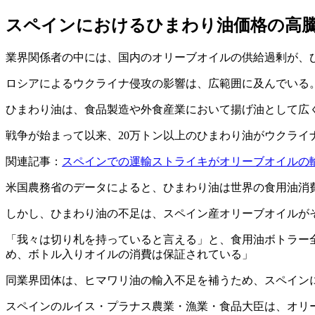
スペインにおけるひまわり油価格の高
業界関係者の中には、国内のオリーブオイルの供給過剰が、
ロシアによるウクライナ侵攻の影響は、広範囲に及んでいる
ひまわり油は、食品製造や外食産業において揚げ油として広
戦争が始まって以来、20万トン以上のひまわり油がウクライ
関連記事：
スペインでの運輸ストライキがオリーブオイルの
米国農務省のデータによると、ひまわり油は世界の食用油消費
しかし、ひまわり油の不足は、スペイン産オリーブオイルが
「我々は切り札を持っていると言える」と、食用油ボトラー
め、ボトル入りオイルの消費は保証されている」
同業界団体は、ヒマワリ油の輸入不足を補うため、スペインに
スペインのルイス・プラナス農業・漁業・食品大臣は、オリ