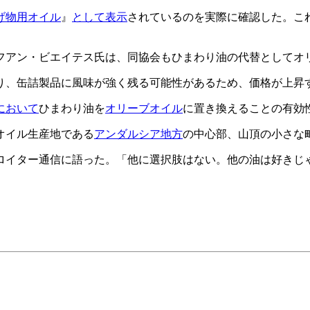
げ物用オイル
』
として表示
されているのを実際に確認した。こ
フアン・ビエイテス氏は、同協会もひまわり油の代替としてオ
り、缶詰製品に風味が強く残る可能性があるため、価格が上昇
において
ひまわり油を
オリーブオイル
に置き換えることの有効
オイル生産地である
アンダルシア地方
の中心部、山頂の小さな
ロイター通信に語った。「他に選択肢はない。他の油は好きじ