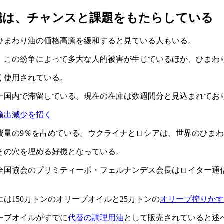
騰は、チャンスと課題をもたらしている
ひまわり油の価格高騰を緩和すると見ている人もいる。
。この紛争によって多大な人的被害が生じているほか、ひまわ
く使用されている。
ナ国内で滞留している。現在の在庫は数週間分と見込まれており
輸出減少を招く
量の9％を占めている。ウクライナとロシアは、世界のひまわ
その穴を埋める好機となっている。
全国協会のプリミティーボ・フェルナンデス会長はロイター通
は150万トンのオリーブオイルと25万トンの
オリーブ搾りかす
ーブオイルがすでに
代替の調理用油
として販売されていると述