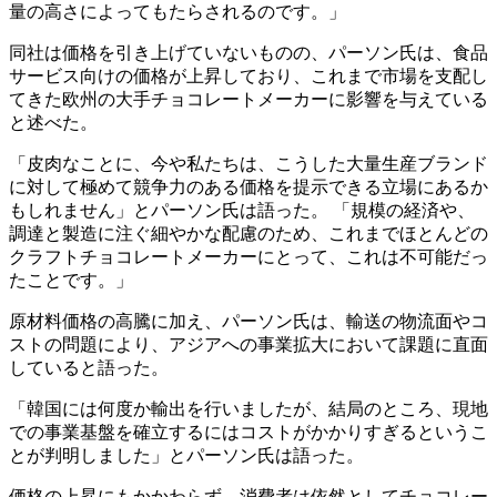
量の高さによってもたらされるのです。」
同社は価格を引き上げていないものの、パーソン氏は、食品
サービス向けの価格が上昇しており、これまで市場を支配し
てきた欧州の大手チョコレートメーカーに影響を与えている
と述べた。
「皮肉なことに、今や私たちは、こうした大量生産ブランド
に対して極めて競争力のある価格を提示できる立場にあるか
もしれません」とパーソン氏は語った。
「規模の経済や、
調達と製造に注ぐ細やかな配慮のため、これまでほとんどの
クラフトチョコレートメーカーにとって、これは不可能だっ
たことです。」
原材料価格の高騰に加え、パーソン氏は、輸送の物流面やコ
ストの問題により、アジアへの事業拡大において課題に直面
していると語った。
「韓国には何度か輸出を行いましたが、結局のところ、現地
での事業基盤を確立するにはコストがかかりすぎるというこ
とが判明しました」とパーソン氏は語った。
価格の上昇にもかかわらず、消費者は依然としてチョコレー