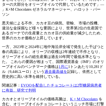
ターの大部分をオリーブオイルで代替しているためです」―
K+M Chocolates ゼネラルマネージャー、ハロット・パー
ソン
悪天候による不作、カカオ豆の病気、密輸、 市場の投機、
違法な金採掘など様々な要因により、世界第2位の生産国で
あるガーナでの生産量とカカオ豆の供給量が減少したため、
世界のカカオ価格が上昇しています。
一方、2023年と2024年に地中海沿岸全域で発生した干ばつと
春の高温により、オリーブの収穫は2年連続で不作となり、
オリーブオイルの総生産量は過去10年間で最低水準となっ
た。 これらの要因が相まって、国際通貨基金（IMF）のオリ
ーブオイルのベンチマーク価格は
1月に
1トンあたり10,281ド
ル（9,446ユーロ）という
過去最高値を
記録し、依然として
歴史的に高い水準を維持している。
関連記事：
EVOOを配合したチョコレートは2型糖尿病患者
に有益、研究で判明
カカオとオリーブオイルの価格高騰は、
K + M Chocolates
を
含む、オリーブオイルチョコレートというニッチ市場に打撃