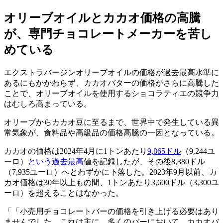
オリーブオイルとカカオ価格の高騰
が、専門チョコレートメーカーを苦し
めている
エクストラバージンオリーブオイルの価格が過去最高水準に
あるにもかかわらず、カカオバターの価格がさらに高騰した
ことで、オリーブオイルを使用するショコラティエの競争力
はむしろ高まっている。
オリーブからカカオ豆に至るまで、世界中で発生している異
常気象が、食料品や高級品の価格高騰の一因となっている。
カカオの価格は2024年4月に1トンあたり
9,865ドル
（9,244ユ
ーロ）
という過去最高
値を記録したが、その後8,380ドル
（7,935ユーロ）へとわずかに下落した。2023年9月以前、カ
カオ価格は30年以上もの間、1トンあたり3,600ドル（3,300ユ
ーロ）を超えることはなかった。
「小売用チョコレートバーの価格を引き上げる必要はあり
ませんでした。これは主に、多くのバーにおいて、カカオバ