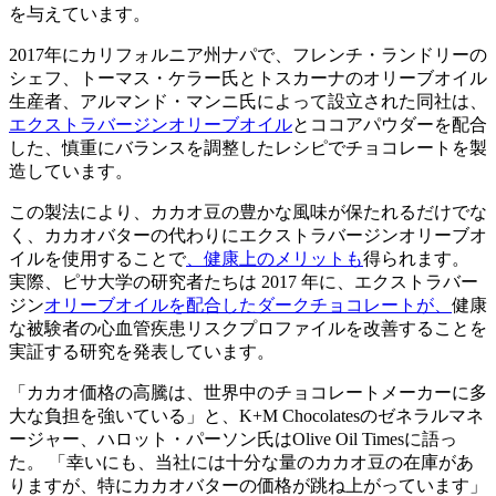
を与えています。
2017年にカリフォルニア州ナパで、フレンチ・ランドリーの
シェフ、トーマス・ケラー氏とトスカーナのオリーブオイル
生産者、アルマンド・マンニ氏によって設立された同社は、
エクストラバージンオリーブオイル
とココアパウダーを配合
した、慎重にバランスを調整したレシピでチョコレートを製
造しています。
この製法により、カカオ豆の豊かな風味が保たれるだけでな
く、カカオバターの代わりにエクストラバージンオリーブオ
イルを使用することで
、健康上のメリットも
得られます。
実際、ピサ大学の研究者たちは 2017 年に、エクストラバー
ジン
オリーブオイルを配合したダークチョコレートが、
健康
な被験者の心血管疾患リスクプロファイルを改善することを
実証する研究を発表しています。
「カカオ価格の高騰は、世界中のチョコレートメーカーに多
大な負担を強いている」と、K+M Chocolatesのゼネラルマネ
ージャー、ハロット・パーソン氏はOlive Oil Timesに語っ
た。
「幸いにも、当社には十分な量のカカオ豆の在庫があ
りますが、特にカカオバターの価格が跳ね上がっています」