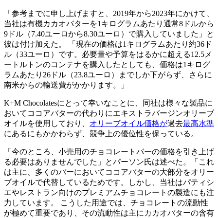
「参考までに申し上げますと、2019年から2023年にかけて、
当社は有機カカオバターを1キログラムあたり通常8ドルから
9ドル（7.40ユーロから8.30ユーロ）で購入していました」と
彼は付け加えた。
「現在の価格は1キログラムあたり約36ド
ル（33ユーロ）です。必要量や予算をはるかに超える12.5メ
ートルトンのコンテナを購入したとしても、価格は1キログ
ラムあたり26ドル（23.8ユーロ）までしか下がらず、さらに
南米からの輸送費がかかります。」
K+M Chocolatesにとって幸いなことに、同社は様々な製品に
おいてココアバターの代わりにエキストラバージンオリーブ
オイルを使用しており、
オリーブオイル価格が
過去
最高水準
にあるにもかかわらず、競争上の優位性を保っている。
「今のところ、小売用のチョコレートバーの価格を引き上げ
る必要はありませんでした」とパーソン氏は述べた。「これ
は主に、多くのバーにおいてココアバターの大部分をオリー
ブオイルで代替しているためです。しかし、当社はパティシ
エやレストラン向けのプレミアムチョコレートの製造にも注
力しています。 こうした用途では、チョコレートの流動性
が極めて重要であり、その流動性は主にカカオバターの含有