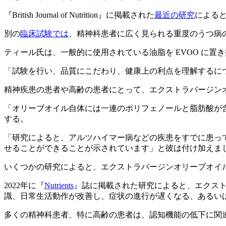
『British Journal of Nutrition』に掲載された
最近の研究
による
別の
臨床試験では
、精神科患者に広く見られる重度のうつ病
ティール氏は、一般的に使用されている油脂を EVOO に
「試験を行い、品質にこだわり、健康上の利点を理解するに
精神疾患の患者や高齢の患者にとって、エクストラバージン
「オリーブオイル自体には一連のポリフェノールと脂肪酸が
する。
「研究によると、アルツハイマー病などの疾患をすでに患っ
せることができることが示されています」と彼は付け加えま
いくつかの研究によると、エクストラバージンオリーブオイ
2022年に『
Nutrients
』誌に掲載された研究によると、エクスト
識、日常生活動作が改善し、症状の進行が遅くなる、あるい
多くの精神科患者、特に高齢の患者は、認知機能の低下に関