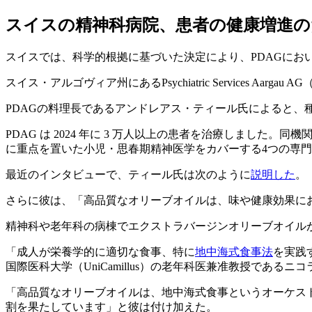
スイスの精神科病院、患者の健康増進
スイスでは、科学的根拠に基づいた決定により、PDAGにお
スイス・アルゴヴィア州にあるPsychiatric Services 
PDAGの料理長であるアンドレアス・ティール氏によると
PDAG は 2024 年に 3 万人以上の患者を治療しまし
に重点を置いた小児・思春期精神医学をカバーする4つの専
最近のインタビューで、ティール氏は次のように
説明した
。
さらに彼は、「高品質なオリーブオイルは、味や健康効果に
精神科や老年科の病棟でエクストラバージンオリーブオイル
「
成人が栄養学的に適切な食事、特に
地中海式食事法
を実践
国際医科大学（UniCamillus）の老年科医兼准教授であ
「高品質なオリーブオイルは、地中海式食事というオーケス
割を果たしています」と彼は付け加えた。