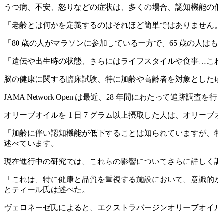
うつ病、不安、怒りなどの症状は、多くの場合、認知機能の
「
老齢とは何かを定義するのはそれほど簡単ではありません
「80 歳の人がマラソンに参加している一方で、65 歳の
「遺伝や出生時の状態、さらにはライフスタイルや食事…こ
脳の健康に関する臨床試験、特に加齢や高齢者を対象とした研
JAMA Network Open は最近、28 年間にわたって追跡調
オリーブオイルを 1 日 7 グラム以上摂取した人は、オリ
「加齢に伴い認知機能が低下することは知られていますが、特
述べています。
現在進行中の研究では、これらの影響についてさらに詳しく
「
これは、特に健康と品質を重視する施設において、意識的
とティール氏は述べた。
ヴェロネーゼ氏によると、エクストラバージンオリーブオイ