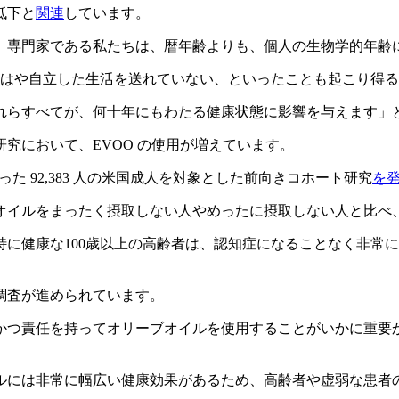
低下と
関連
しています。
。専門家である私たちは、暦年齢よりも、個人の生物学的年齢
人はもはや自立した生活を送れていない、といったことも起こり得
れらすべてが、何十年にもわたる健康状態に影響を与えます」
究において、EVOO の使用が増えています。
査を行った 92,383 人の米国成人を対象とした前向きコホート研究
を
ーブオイルをまったく摂取しない人やめったに摂取しない人と比べ、
に健康な100歳以上の高齢者は、認知症になることなく非常
調査が進められています。
かつ責任を持ってオリーブオイルを使用することがいかに重要
ルには非常に幅広い健康効果があるため、高齢者や虚弱な患者