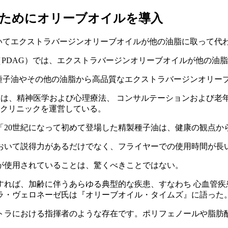
のためにオリーブオイルを導入
いてエクストラバージンオリーブオイルが他の油脂に取って代
Aargau AG（PDAG）では、エクストラバージンオリーブオイルが
、種子油やその他の油脂から高品質なエクストラバージンオリー
た。同機関は、精神医学および心理療法、 コンサルテーションお
門クリニックを運営している。
「20世紀になって初めて登場した精製種子油は、健康の観点か
おいて説得力があるだけでなく、フライヤーでの使用時間が長
が使用されていることは、驚くべきことではない。
すれば、加齢に伴うあらゆる典型的な疾患、すなわち 心血管
るニコラ・ヴェロネーゼ氏は『オリーブオイル・タイムズ』に語った
トラにおける指揮者のような存在です。ポリフェノールや脂肪