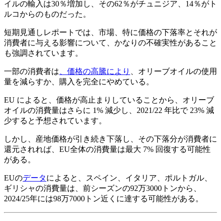
イルの輸入は30％増加し、その62％がチュニジア、14％がト
ルコからのものだった。
短期見通しレポートでは、市場、特に価格の下落率とそれが
消費者に与える影響について、かなりの不確実性があること
も強調されています。
一部の消費者は
、価格の高騰により
、オリーブオイルの使用
量を減らすか、購入を完全にやめている。
EU によると、価格が高止まりしていることから、オリーブ
オイルの消費量はさらに 1% 減少し、2021/22 年比で 23% 減
少すると予想されています。
しかし、産地価格が引き続き下落し、その下落分が消費者に
還元されれば、EU全体の消費量は最大 7% 回復する可能性
がある。
EUの
データ
によると、スペイン、イタリア、ポルトガル、
ギリシャの消費量は、前シーズンの92万3000トンから、
2024/25年には98万7000トン近くに達する可能性がある。