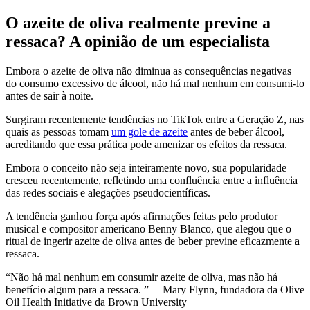
O azeite de oliva realmente previne a
ressaca? A opinião de um especialista
Embora o azeite de oliva não diminua as consequências negativas
do consumo excessivo de álcool, não há mal nenhum em consumi-lo
antes de sair à noite.
Surgiram recentemente tendências no TikTok entre a Geração Z, nas
quais as pessoas tomam
um gole de azeite
antes de beber álcool,
acreditando que essa prática pode amenizar os efeitos da ressaca.
Embora o conceito não seja inteiramente novo, sua popularidade
cresceu recentemente, refletindo uma confluência entre a influência
das redes sociais e alegações pseudocientíficas.
A tendência ganhou força após afirmações feitas pelo produtor
musical e compositor americano Benny Blanco, que alegou que o
ritual de ingerir azeite de oliva antes de beber previne eficazmente a
ressaca.
Não há mal nenhum em consumir azeite de oliva, mas não há
benefício algum para a ressaca.
— Mary Flynn, fundadora da Olive
Oil Health Initiative da Brown University