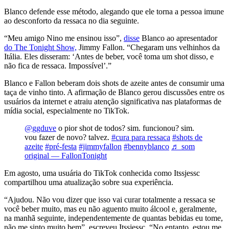
Blanco defende esse método, alegando que ele torna a pessoa imune
ao desconforto da ressaca no dia seguinte.
“
Meu amigo Nino me ensinou isso”,
disse
Blanco ao apresentador
do The Tonight Show,
Jimmy Fallon. “Chegaram uns velhinhos da
Itália. Eles disseram:
‘
Antes de beber, você toma um shot disso, e
não fica de ressaca. Impossível’.”
Blanco e Fallon beberam dois shots de azeite antes de consumir uma
taça de vinho tinto. A afirmação de Blanco gerou discussões entre os
usuários da internet e atraiu atenção significativa nas plataformas de
mídia social, especialmente no TikTok.
@ggduve
o pior shot de todos? sim. funcionou? sim.
vou fazer de novo? talvez.
#cura para ressaca
#shots de
azeite
#pré-festa
#jimmyfallon
#bennyblanco
♬ som
original — FallonTonight
Em agosto, uma usuária do TikTok conhecida como Itssjessc
compartilhou uma atualização sobre sua experiência.
“Ajudou. Não vou dizer que isso vai curar totalmente a ressaca se
você beber muito, mas eu não aguento muito álcool e, geralmente,
na manhã seguinte, independentemente de quantas bebidas eu tome,
não me sinto muito bem”, escreveu Itssjessc.
“
No entanto, estou me