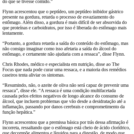
do que se tivesse comido.”
Flynn acrescentou que o peptídeo, um peptídeo inibidor gástrico
presente na gordura, retarda o processo de esvaziamento do
estômago. Além disso, a gordura é mais difícil de ser absorvida do
que proteínas e carboidratos, por isso é liberada do estômago mais
lentamente.
“
Portanto, a gordura retarda a saída do conteúdo do estômago, mas
não consigo imaginar como isso afetaria a saída do álcool do
estômago, e certamente não ajudaria com a ressaca”, disse Flynn.
Chris Rhodes, médico e especialista em nutrição, disse ao The
Focus que nada pode curar uma ressaca, e a maioria dos remédios
caseiros tenta aliviar os sintomas.
“
Resumindo, não, o azeite de oliva não será capaz de prevenir uma
ressaca”, disse ele.
“A
ressaca é uma condição multifacetada
causada pelos efeitos negativos de longo alcance do consumo de
álcool, que incluem problemas que vão desde a desidratação até a
inflamação, passando por danos cerebrais e comprometimento da
função hepática.”
Flynn acrescentou que a premissa básica por trás dessa afirmação é
incorreta, ressaltando que o estômago está cheio de ácido clorídrico,
que decompõe alimentos e líquidos para a digestão, de modo que