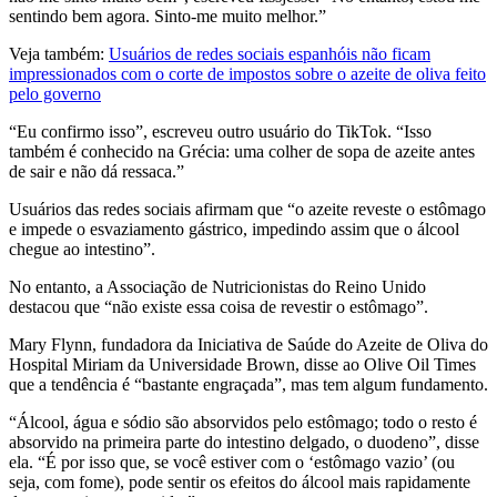
sentindo bem agora. Sinto-me muito melhor.”
Veja também:
Usuários de redes sociais espanhóis não ficam
impressionados com o corte de impostos sobre o azeite de oliva feito
pelo governo
“
Eu confirmo isso”, escreveu outro usuário do TikTok.
“
Isso
também é conhecido na Grécia: uma colher de sopa de azeite antes
de sair e não dá ressaca.”
Usuários das redes sociais afirmam que
“o
azeite reveste o estômago
e impede o esvaziamento gástrico, impedindo assim que o álcool
chegue ao intestino”.
No entanto, a Associação de Nutricionistas do Reino Unido
destacou que
“
não existe essa coisa de revestir o estômago”.
Mary Flynn, fundadora da Iniciativa de Saúde do Azeite de Oliva do
Hospital Miriam da Universidade Brown, disse ao Olive Oil Times
que a tendência é
“
bastante engraçada”, mas tem algum fundamento.
“
Álcool, água e sódio são absorvidos pelo estômago; todo o resto é
absorvido na primeira parte do intestino delgado, o duodeno”, disse
ela.
“
É por isso que, se você estiver com o
‘estômago vazio’ (ou
seja, com fome), pode sentir os efeitos do álcool mais rapidamente