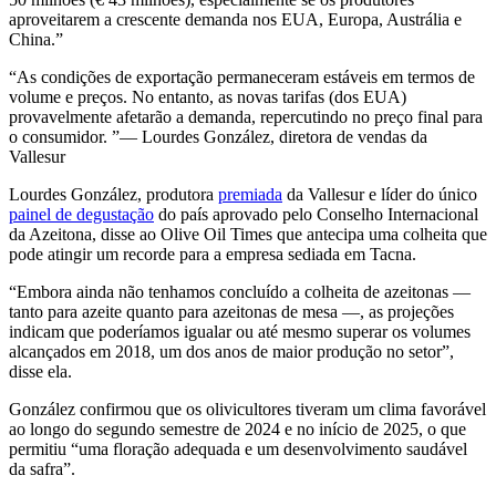
aproveitarem a crescente demanda nos EUA, Europa, Austrália e
China.”
As condições de exportação permaneceram estáveis em termos de
volume e preços. No entanto, as novas tarifas (dos EUA)
provavelmente afetarão a demanda, repercutindo no preço final para
o consumidor.
— Lourdes González, diretora de vendas da
Vallesur
Lourdes González, produtora
premiada
da Vallesur e líder do único
painel de degustação
do país aprovado pelo Conselho Internacional
da Azeitona, disse ao Olive Oil Times que antecipa uma colheita que
pode atingir um recorde para a empresa sediada em Tacna.
“
Embora ainda não tenhamos concluído a colheita de azeitonas —
tanto para azeite quanto para azeitonas de mesa —, as projeções
indicam que poderíamos igualar ou até mesmo superar os volumes
alcançados em 2018, um dos anos de maior produção no setor”,
disse ela.
González confirmou que os olivicultores tiveram um clima favorável
ao longo do segundo semestre de 2024 e no início de 2025, o que
permitiu “uma floração adequada e um desenvolvimento saudável
da safra”.