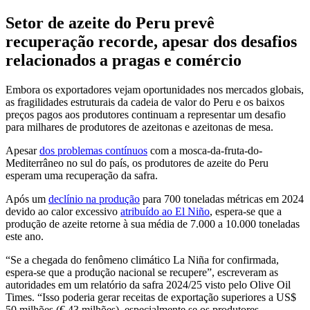
Setor de azeite do Peru prevê
recuperação recorde, apesar dos desafios
relacionados a pragas e comércio
Embora os exportadores vejam oportunidades nos mercados globais,
as fragilidades estruturais da cadeia de valor do Peru e os baixos
preços pagos aos produtores continuam a representar um desafio
para milhares de produtores de azeitonas e azeitonas de mesa.
Apesar
dos problemas contínuos
com a mosca-da-fruta-do-
Mediterrâneo no sul do país, os produtores de azeite do Peru
esperam uma recuperação da safra.
Após um
declínio na produção
para 700 toneladas métricas em 2024
devido ao calor excessivo
atribuído ao El Niño
, espera-se que a
produção de azeite retorne à sua média de 7.000 a 10.000 toneladas
este ano.
“
Se a chegada do fenômeno climático La Niña for confirmada,
espera-se que a produção nacional se recupere”, escreveram as
autoridades em um relatório da safra 2024/25 visto pelo Olive Oil
Times.
“
Isso poderia gerar receitas de exportação superiores a US$
50 milhões (€ 43 milhões), especialmente se os produtores