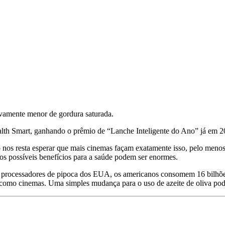
tivamente menor de gordura saturada.
alth Smart, ganhando o prêmio de “Lanche Inteligente do Ano” já em 2
os resta esperar que mais cinemas façam exatamente isso, pelo menos q
os possíveis benefícios para a saúde podem ser enormes.
processadores de pipoca dos EUA, os americanos consomem 16 bilhões
omo cinemas. Uma simples mudança para o uso de azeite de oliva poder