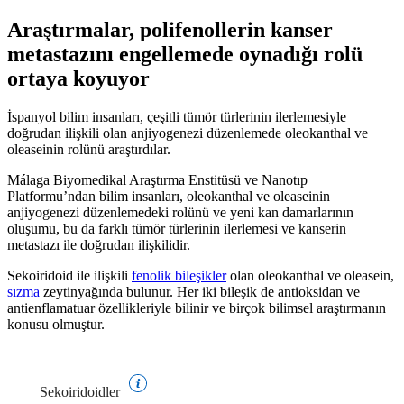
Araştırmalar, polifenollerin kanser
metastazını engellemede oynadığı rolü
ortaya koyuyor
İspanyol bilim insanları, çeşitli tümör türlerinin ilerlemesiyle
doğrudan ilişkili olan anjiyogenezi düzenlemede oleokanthal ve
oleaseinin rolünü araştırdılar.
Málaga Biyomedikal Araştırma Enstitüsü ve Nanotıp
Platformu’ndan bilim insanları, oleokanthal ve oleaseinin
anjiyogenezi düzenlemedeki rolünü ve yeni kan damarlarının
oluşumu, bu da farklı tümör türlerinin ilerlemesi ve kanserin
metastazı ile doğrudan ilişkilidir.
Sekoiridoid ile ilişkili
fenolik bileşikler
olan oleokanthal ve oleasein,
sızma
zeytinyağında bulunur. Her iki bileşik de antioksidan ve
antienflamatuar özellikleriyle bilinir ve birçok bilimsel araştırmanın
konusu olmuştur.
Sekoiridoidler