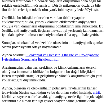
hücreleri tarafından tüp benzeri yapıların oluşumunu doza bağlı bir
şekilde engellediğini göstermiştir. Düşük mikromolar dozlarda bile
(bu tür hücreler için toksik olmayan), inhibisyon yüzde 50'yi aştı.
Özellikle, bu bileşikler önceden var olan tübüler yapıları
etkilememiştir; bu da, yerleşik olanları etkilemeden anjiyogenez
yoluyla yeni damarların oluşumunu bozduklarını ima etmektedir. Bu
özellik, anti-anjiyojenik ilaçların mevcut, iyi yerleşmiş kan damarları
için daha güvenli olması nedeniyle onları daha uygun hale getirir.
Sonuçlar, oleokanthal ve özellikle oleaseinin anti-anjiyojenik ajanlar
olarak potansiyelini ortaya koymaktadır.
Ayrıca bakınız:
Oleokantal ve Oleasein, Obezite ve Pre-diyabette
İyileştirilmiş Sonuçlarla İlişkilendirildi
Araştırmacılar, daha ileri preklinik ve klinik çalışmaların gerekli
olduğuna inanmakla birlikte, bu bulguların bu doğal bileşikleri
içeren terapötik stratejiler geliştirmeye yönelik araştırmalar için yeni
yollar açtığını düşünmektedir.
Ayrıca, oleasein ve oleokanthalın potansiyel faydalarının kanser
tedavisinin ötesine uzandığını ve bu da onları sedef hastalığı,
artrit
,
körlük ve sayısız nadir hastalık gibi anjiyogenezle ilgili birçok sağlık
sorununu ele almak için ilgi çekici adaylar haline getirmektedir.