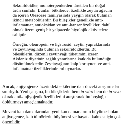
Sekoiridoidler, monoterpenlerden türetilen bir doğal
ürün sınıfıdır. Bunlar, bitkilerde, özellikle zeytin ağacını
da içeren Oleaceae familyasında yaygın olarak bulunan
ikincil metabolitlerdir. Bu bileşikler genellikle anti-
inflamatuar, antioksidan ve anti-kanser özellikleri dahil
olmak üzere geniş bir yelpazede biyolojik aktivitelere
sahiptir.
Örneğin, oleuropein ve ligstrosid, zeytin yapraklarında
ve zeytinyağında bulunan sekoiridoidlerdir. Bu
bileşiklerin, düzenli zeytinyağı tüketimini içeren
Akdeniz diyetinin sağlık yararlarına katkıda bulunduğu
düşünülmektedir. Zeytinyağının kalp koruyucu ve anti-
inflamatuar özelliklerinde rol oynarlar.
Ancak, anjiyogenez üzerindeki etkilerine dair önceki araştırmalar
sınırlıydı. Yeni çalışma, bu bileşiklerin hem
in vitro
hem de
in vivo
olarak anti-anjiyojenik özelliklerini araştırarak bu boşluğu
doldurmayı amaçlamaktadır.
Mevcut kan damarlarından yeni kan damarlarının büyümesi olan
anjiyogenez, katı tümörlerin büyümesi ve hayatta kalması için çok
önemlidir.