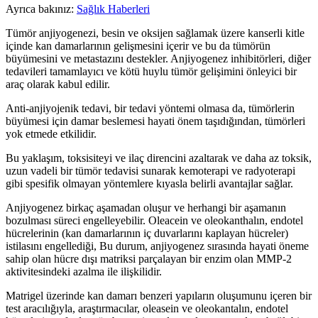
Ayrıca bakınız:
Sağlık Haberleri
Tümör anjiyogenezi, besin ve oksijen sağlamak üzere kanserli kitle
içinde kan damarlarının gelişmesini içerir ve bu da tümörün
büyümesini ve metastazını destekler. Anjiyogenez inhibitörleri, diğer
tedavileri tamamlayıcı ve kötü huylu tümör gelişimini önleyici bir
araç olarak kabul edilir.
Anti-anjiyojenik tedavi, bir tedavi yöntemi olmasa da, tümörlerin
büyümesi için damar beslemesi hayati önem taşıdığından, tümörleri
yok etmede etkilidir.
Bu yaklaşım, toksisiteyi ve ilaç direncini azaltarak ve daha az toksik,
uzun vadeli bir tümör tedavisi sunarak kemoterapi ve radyoterapi
gibi spesifik olmayan yöntemlere kıyasla belirli avantajlar sağlar.
Anjiyogenez birkaç aşamadan oluşur ve herhangi bir aşamanın
bozulması süreci engelleyebilir. Oleacein ve oleokanthalın, endotel
hücrelerinin (kan damarlarının iç duvarlarını kaplayan hücreler)
istilasını engellediği, Bu durum, anjiyogenez sırasında hayati öneme
sahip olan hücre dışı matriksi parçalayan bir enzim olan MMP-2
aktivitesindeki azalma ile ilişkilidir.
Matrigel üzerinde kan damarı benzeri yapıların oluşumunu içeren bir
test aracılığıyla, araş­tırmacılar, olea­sein ve oleo­kan­talın, endotel