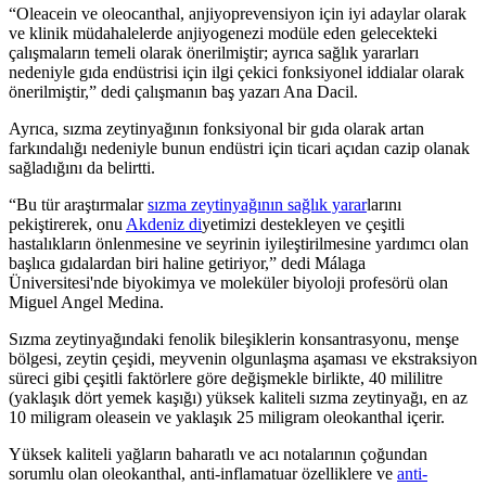
“
Oleacein ve oleo­can­thal, anjiyoprevensiyon için iyi adaylar olarak
ve klinik müdahalelerde anjiyogenezi modüle eden gelecekteki
çalışmaların temeli olarak önerilmiştir; ayrıca sağlık yararları
nedeniyle gıda endüstrisi için ilgi çekici fonksiyonel iddialar olarak
önerilmiştir,” dedi çalışmanın baş yazarı Ana Dacil.
Ayrıca, sızma zeytinyağının fonksiyona­l bir gıda ola­rak artan
farkındalığı nedeniyle bunun endüs­tri için ticari açıdan cazip ola­na­k
sağladığını da belirtti.
“
Bu tür araştırmalar
sızma zeytinyağının sağlık yarar
larını
pekiştirerek, onu
Akdeniz di
yetimizi destekleyen ve çeşitli
hastalıkların önlenmesine ve seyrinin iyileştirilmesine yardımcı olan
başlıca gıdalardan biri haline getiriyor,” dedi Málaga
Üniversitesi'nde biyokimya ve moleküler biyoloji profesörü olan
Miguel Angel Medina.
Sızma zeytinyağındaki fenolik bileşiklerin konsantrasyonu, menşe
bölgesi, zeytin çeşidi, meyvenin olgunlaşma aşaması ve ekstraksiyon
süreci gibi çeşitli faktörlere göre değişmekle birlikte, 40 mililitre
(yaklaşık dört yemek kaşığı) yüksek kaliteli sızma zeytinyağı, en az
10 miligram oleasein ve yaklaşık 25 miligram oleokanthal içerir.
Yüksek kaliteli yağların baharatlı ve acı notalarının çoğundan
sorumlu olan oleokanthal, anti-inflamatuar özelliklere ve
anti-