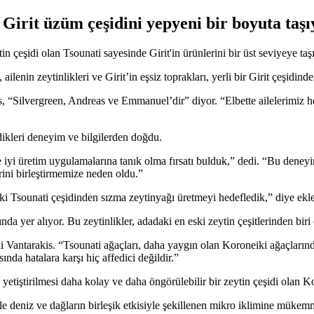
 Girit üzüm çeşidini yepyeni bir boyuta taşı
n çeşidi olan Tsounati sayesinde Girit'in ürünlerini bir üst seviyeye taş
ailenin zeytinlikleri ve Girit’in eşsiz toprakları, yerli bir Girit çeşidin
s, “Silvergreen, Andreas ve Emmanuel’dir” diyor. “Elbette ailelerimiz 
dikleri deneyim ve bilgilerden doğdu.
e iyi üretim uygulamalarına tanık olma fırsatı bulduk,” dedi. “Bu deneyi
rini birleştirmemize neden oldu.”
eski Tsounati çeşidinden sızma zeytinyağı üretmeyi hedefledik,” diye ekle
ında yer alıyor. Bu zeytinlikler, adadaki en eski zeytin çeşitlerinden bi
di Vantarakis. “Tsounati ağaçları, daha yaygın olan Koroneiki ağaçlarında
nda hatalara karşı hiç affedici değildir.”
 yetiştirilmesi daha kolay ve daha öngörülebilir bir zeytin çeşidi olan Kor
ile deniz ve dağların birleşik etkisiyle şekillenen mikro iklimine mükemm