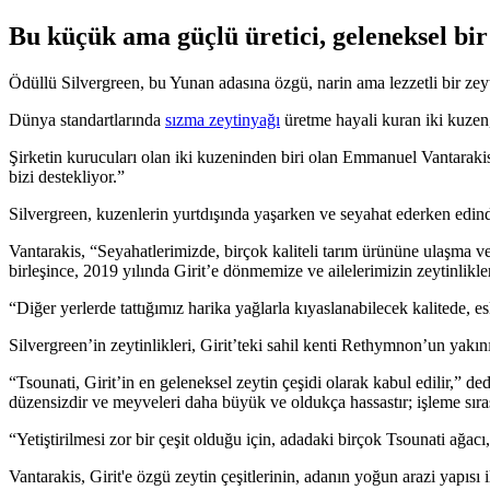
Bu küçük ama güçlü üretici, geleneksel bir
Ödüllü Silvergreen, bu Yunan adasına özgü, narin ama lezzetli bir zeyti
Dünya standartlarında
sızma zeytinyağı
üretme hayali kuran iki kuzen, 
Şirketin kurucuları olan iki kuzeninden biri olan Emmanuel Vantaraki
bizi destekliyor.”
Silvergreen, kuzenlerin yurtdışında yaşarken ve seyahat ederken edin
Vantarakis, “Seyahatlerimizde, birçok kaliteli tarım ürününe ulaşma v
birleşince, 2019 yılında Girit’e dönmemize ve ailelerimizin zeytinlikle
“Diğer yerlerde tattığımız harika yağlarla kıyaslanabilecek kalitede, 
Silvergreen’in zeytinlikleri, Girit’teki sahil kenti Rethymnon’un yakın
“Tsounati, Girit’in en geleneksel zeytin çeşidi olarak kabul edilir,” de
düzensizdir ve meyveleri daha büyük ve oldukça hassastır; işleme sırası
“Yetiştirilmesi zor bir çeşit olduğu için, adadaki birçok Tsounati ağacı,
Vantarakis, Girit'e özgü zeytin çeşitlerinin, adanın yoğun arazi yapısı 