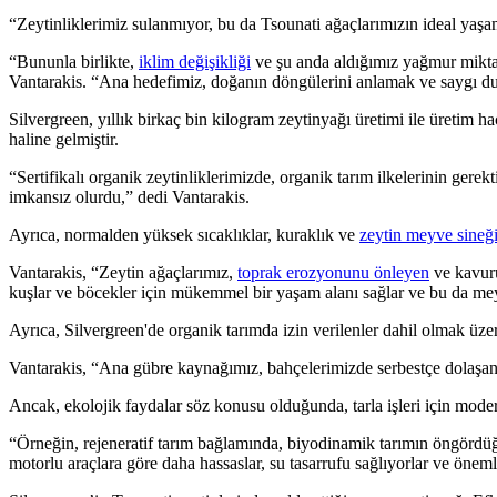
“Zeytinliklerimiz sulanmıyor, bu da Tsounati ağaçlarımızın ideal yaşam a
“Bununla birlikte,
iklim değişikliği
ve şu anda aldığımız yağmur miktar
Vantarakis. “Ana hedefimiz, doğanın döngülerini anlamak ve saygı d
Silvergreen, yıllık birkaç bin kilogram zeytinyağı üretimi ile üretim h
haline gelmiştir.
“Sertifikalı organik zeytinliklerimizde, organik tarım ilkelerinin ger
imkansız olurdu,” dedi Vantarakis.
Ayrıca, normalden yüksek sıcaklıklar, kuraklık ve
zeytin meyve sineğ
Vantarakis, “Zeytin ağaçlarımız,
toprak erozyonunu önleyen
ve kavuru
kuşlar ve böcekler için mükemmel bir yaşam alanı sağlar ve bu da meyv
Ayrıca, Silvergreen'de organik tarımda izin verilenler dahil olmak üze
Vantarakis, “Ana gübre kaynağımız, bahçelerimizde serbestçe dolaşan k
Ancak, ekolojik faydalar söz konusu olduğunda, tarla işleri için modern 
“Örneğin, rejeneratif tarım bağlamında, biyodinamik tarımın öngördüğü
motorlu araçlara göre daha hassaslar, su tasarrufu sağlıyorlar ve öneml