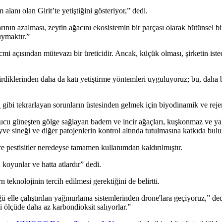
lanı olan Girit’te yetiştiğini gösteriyor,” dedi.
ının azalması, zeytin ağacını ekosistemin bir parçası olarak bütünsel 
uymaktır.”
acmi açısından mütevazı bir üreticidir. Ancak, küçük olması, şirketin ist
ektirdiklerinden daha da katı yetiştirme yöntemleri uyguluyoruz; bu, da
i
gibi tekrarlayan sorunların üstesinden gelmek için biyodinamik ve rejen
cu güneşten gölge sağlayan badem ve incir ağaçları, kuşkonmaz ve yabani
e sineği ve diğer patojenlerin kontrol altında tutulmasına katkıda bulu
re pestisitler neredeyse tamamen kullanımdan kaldırılmıştır.
oyunlar ve hatta atlardır” dedi.
teknolojinin tercih edilmesi gerektiğini de belirtti.
 elle çalıştırılan yağmurlama sistemlerinden drone'lara geçiyoruz,” ded
i ölçüde daha az karbondioksit salıyorlar.”