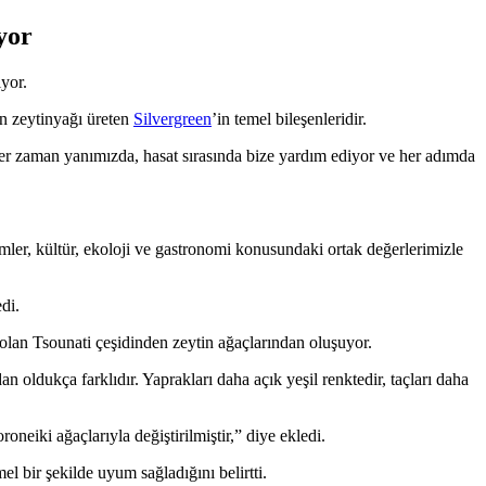
yor
ıyor.
den zeytinyağı üreten
Silvergreen
’in temel bileşenleridir.
her zaman yanımızda, hasat sırasında bize yardım ediyor ve her adımda
mler, kültür, ekoloji ve gastronomi konusundaki ortak değerlerimizle
di.
ri olan Tsounati çeşidinden zeytin ağaçlarından oluşuyor.
n oldukça farklıdır. Yaprakları daha açık yeşil renktedir, taçları daha
oneiki ağaçlarıyla değiştirilmiştir,” diye ekledi.
el bir şekilde uyum sağladığını belirtti.