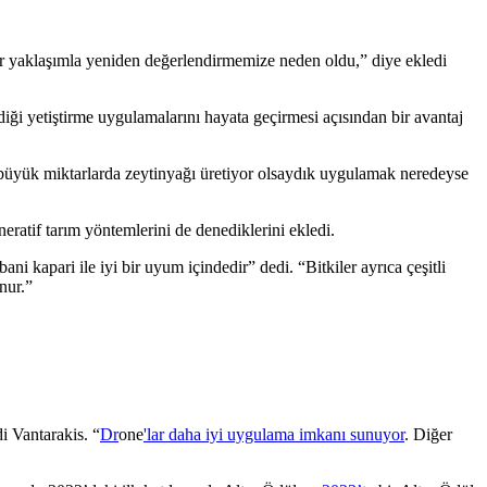
bir yaklaşımla yeniden değerlendirmemize neden oldu,” diye ekledi
ediği yetiştirme uygulamalarını hayata geçirmesi açısından bir avantaj
ha büyük miktarlarda zeytinyağı üretiyor olsaydık uygulamak neredeyse
eratif tarım yöntemlerini de denediklerini ekledi.
 kapari ile iyi bir uyum içindedir” dedi. “Bitkiler ayrıca çeşitli
nur.”
i Vantarakis. “
Dr
one
'lar daha iyi uygulama imkanı sunuyor
. Diğer