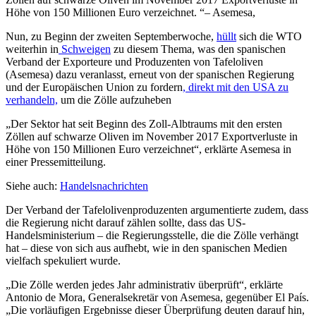
Höhe von 150 Millionen Euro verzeichnet.
– Asemesa,
Nun, zu Beginn der zweiten Septemberwoche,
hüllt
sich die WTO
weiterhin in
Schweigen
zu diesem Thema, was den spanischen
Verband der Exporteure und Produzenten von Tafeloliven
(Asemesa) dazu veranlasst, erneut von der spanischen Regierung
und der Europäischen Union zu fordern
, direkt mit den USA zu
verhandeln,
um die Zölle aufzuheben
„Der Sektor hat seit Beginn des Zoll-Albtraums mit den ersten
Zöllen auf schwarze Oliven im November 2017 Exportverluste in
Höhe von 150 Millionen Euro verzeichnet“, erklärte Asemesa in
einer Pressemitteilung.
Siehe auch:
Handelsnachrichten
Der Verband der Tafelolivenproduzenten argumentierte zudem, dass
die Regierung nicht darauf zählen sollte, dass das US-
Handelsministerium – die Regierungsstelle, die die Zölle verhängt
hat – diese von sich aus aufhebt, wie in den spanischen Medien
vielfach spekuliert wurde.
„Die Zölle werden jedes Jahr administrativ überprüft“, erklärte
Antonio de Mora, Generalsekretär von Asemesa, gegenüber El País.
„Die vorläufigen Ergebnisse dieser Überprüfung deuten darauf hin,