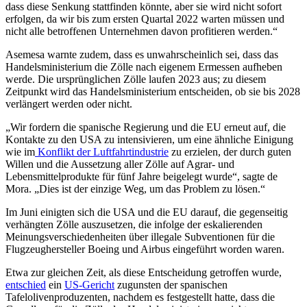
dass diese Senkung stattfinden könnte, aber sie wird nicht sofort
erfolgen, da wir bis zum ersten Quartal 2022 warten müssen und
nicht alle betroffenen Unternehmen davon profitieren werden.“
Asemesa warnte zudem, dass es unwahrscheinlich sei, dass das
Handelsministerium die Zölle nach eigenem Ermessen aufheben
werde. Die ursprünglichen Zölle laufen 2023 aus; zu diesem
Zeitpunkt wird das Handelsministerium entscheiden, ob sie bis 2028
verlängert werden oder nicht.
„Wir fordern die spanische Regierung und die EU erneut auf, die
Kontakte zu den USA zu intensivieren, um eine ähnliche Einigung
wie im
Konflikt der Luftfahrtindustrie
zu erzielen, der durch guten
Willen und die Aussetzung aller Zölle auf Agrar- und
Lebensmittelprodukte für fünf Jahre beigelegt wurde“, sagte de
Mora. „Dies ist der einzige Weg, um das Problem zu lösen.“
Im Juni einigten sich die USA und die EU darauf, die gegenseitig
verhängten Zölle auszusetzen, die infolge der eskalierenden
Meinungsverschiedenheiten über illegale Subventionen für die
Flugzeughersteller Boeing und Airbus eingeführt worden waren.
Etwa zur gleichen Zeit, als diese Entscheidung getroffen wurde,
entschied
ein
US-Gericht
zugunsten der spanischen
Tafelolivenproduzenten, nachdem es festgestellt hatte, dass die