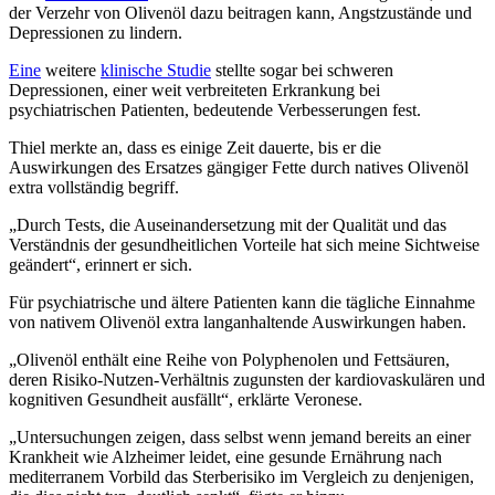
der Verzehr von Olivenöl dazu beitragen kann, Angstzustände und
Depressionen zu lindern.
Eine
weitere
klinische Studie
stellte sogar bei schweren
Depressionen, einer weit verbreiteten Erkrankung bei
psychiatrischen Patienten, bedeutende Verbesserungen fest.
Thiel merkte an, dass es einige Zeit dauerte, bis er die
Auswirkungen des Ersatzes gängiger Fette durch natives Olivenöl
extra vollständig begriff.
„
Durch Tests, die Auseinandersetzung mit der Qualität und das
Verständnis der gesundheitlichen Vorteile hat sich meine Sichtweise
geändert
“
, erinnert er sich.
Für psychiatrische und ältere Patienten kann die tägliche Einnahme
von nativem Olivenöl extra langanhaltende Auswirkungen haben.
„Olivenöl enthält eine Reihe von Polyphenolen und Fettsäuren,
deren Risiko-Nutzen-Verhältnis zugunsten der kardiovaskulären und
kognitiven Gesundheit ausfällt“, erklärte Veronese.
„
Untersuchungen zeigen, dass selbst wenn jemand bereits an einer
Krankheit wie Alzheimer leidet, eine gesunde Ernährung nach
mediterranem Vorbild das Sterberisiko im Vergleich zu denjenigen,