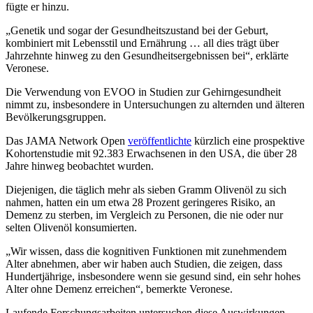
fügte er hinzu.
„
Genetik und sogar der Gesundheitszustand bei der Geburt,
kombiniert mit Lebensstil und Ernährung … all dies trägt über
Jahrzehnte hinweg zu den Gesundheitsergebnissen bei“, erklärte
Veronese.
Die Verwendung von EVOO in Studien zur Gehirngesundheit
nimmt zu, insbesondere in Untersuchungen zu alternden und älteren
Bevölkerungsgruppen.
Das JAMA Network Open
veröffentlichte
kürzlich eine prospektive
Kohortenstudie mit 92.383 Erwachsenen in den USA, die über 28
Jahre hinweg beobachtet wurden.
Diejenigen, die täglich mehr als sieben Gramm Olivenöl zu sich
nahmen, hatten ein um etwa 28 Prozent geringeres Risiko, an
Demenz zu sterben, im Vergleich zu Personen, die nie oder nur
selten Olivenöl konsumierten.
„
Wir wissen, dass die kognitiven Funktionen mit zunehmendem
Alter abnehmen, aber wir haben auch Studien, die zeigen, dass
Hundertjährige, insbesondere wenn sie gesund sind, ein sehr hohes
Alter ohne Demenz erreichen
“
, bemerkte Veronese.
Laufende Forschungsarbeiten untersuchen diese Auswirkungen