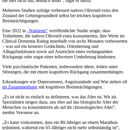
die dies nicht tun, deutlich senkt
“
, fügte er hinzu.
Mehreren Studien zufolge verbessert natives Olivenöl extra den
Zustand der Gehirngesundheit selbst bei leichten kognitiven
Beeinträchtigungen.
Eine 2022 in
„Nutrients“
veröffentlichte Studie zeigte, dass
Teilnehmer, die natives Olivenöl extra konsumierten, ihre Werte im
Clinical Dementia Rating innerhalb von sechs Monaten verbesserten
– was auf ein besseres Gedächtnis, Orientierung und
Alltagsfunktionen sowie auf Anzeichen eines verlangsamten
Rückgangs oder sogar einer teilweisen Umkehrung hindeuten.
Viele psychiatrische Patienten, insbesondere ältere, leiden unter
Störungen, die mit einem kognitiven Rückgang zusammenhängen.
Erkrankungen wie Depressionen, Angstzustände und Wut stehen oft
im Zusammenhang
mit kognitiven Beeinträchtigungen.
„
Es ist nicht so einfach zu definieren, was das Alter ist. Wir als
Spezialisten neigen dazu, uns eher auf das biologische Alter der
Menschen zu konzentrieren als auf ihr chronologisches Alter“,
merkte Veronese an.
„
Es kann vorkommen, dass ein 80-Jähriger an einem Marathon
teilnimmt, während ein 65-Jähriger nicht mehr selbstständig ist“,