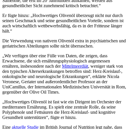
Samenöle, die erst im 20
Jahrhundert aufkamen, werden aus
gesundheitlicher Sicht zunehmend kritisch betrachtet.“
Er fügte hinzu:
„Hochwertiges Olivenöl überzeugt nicht nur durch
seinen Geschmack und seine gesundheitlichen Vorteile, sondern ist
auch wirtschaftlich wettbewerbsfähig, da es in der Fritteuse länger
hält.“
Die Verwendung von nativem Olivenöl extra in psychiatrischen und
geriatrischen Abteilungen sollte nicht überraschen.
„
Wir verfügen über eine Fülle von Daten, die zeigen, dass
Erwachsene, die sich ernährungsphysiologisch angemessen
ernähren, insbesondere nach der
Mittelmeerdiät
, weniger stark von
den typischen Alterserkrankungen betroffen sind: Herz-Kreislauf-,
onkologische und neurologische Erkrankungen“, erklärte Nicola
Veronese, Geriater und außerordentlicher Professor an der
UniCamillus, der Internationalen Medizinischen Universität in Rom,
gegenüber der Olive Oil Times.
„Hochwertiges Olivenöl ist fast wie ein Dirigent im Orchester der
mediterranen Ernährung. Es spielt eine zentrale Rolle, da seine
Polyphenole und Fettsäuren die Herz-Kreislauf- und kognitive
Gesundheit unterstützen“, fügte er hinzu.
Eine
aktuelle Studie
im British Journal of Nutrition legt nahe, dass