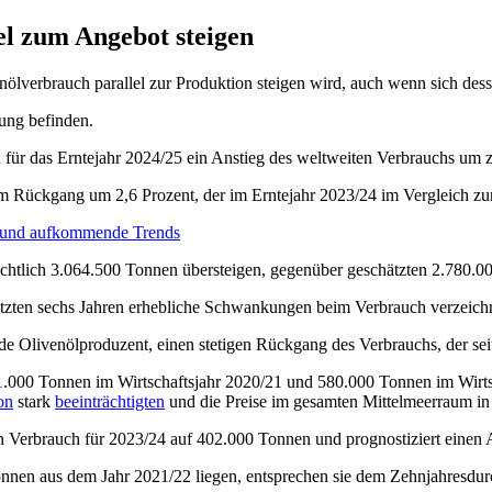
el zum Angebot steigen
nölverbrauch parallel zur Produktion steigen wird, auch wenn sich dess
ng be­finden.
d für das Erntejahr 2024/25 ein Anstieg des weltweiten Verbrauchs um
 dem Rückgang um 2,6 Prozent, der im Erntejahr 2023/24 im Vergleich 
se und aufkommende Trends
ichtlich 3.064.500 Tonnen übersteigen, gegenüber geschätzten 2.780.0
etzten sechs Jahren erhebliche Schwankungen beim Verbrauch verzeichn
e Olivenölproduzent, einen stetigen Rückgang des Verbrauchs, der seit
1.000 Tonnen im Wirtschaftsjahr 2020/21 und 580.000 Tonnen im Wirtsc
on
stark
beeinträchtigten
und die Preise im gesamten Mittelmeerraum in 
en Verbrauch für 2023/24 auf 402.000 Tonnen und prognostiziert einen
nen aus dem Jahr 2021/22 liegen, entsprechen sie dem Zehnjahresdur