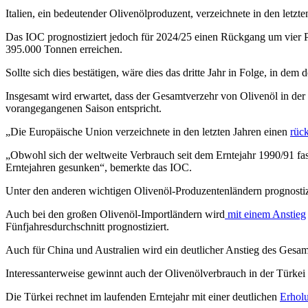
Italien, ein bedeutender Olivenölproduzent, verzeichnete in den letzt
Das IOC prognostiziert jedoch für 2024/25 einen Rückgang um vier Pro
395.000 Tonnen erreichen.
Sollte sich dies bestätigen, wäre dies das dritte Jahr in Folge, in dem d
Insgesamt wird erwartet, dass der Gesamtverzehr von Olivenöl in de
vorangegangenen Saison entspricht.
„
Die Europäische Union verzeichnete in den letzten Jahren einen
rüc
„
Obwohl sich der weltweite Verbrauch seit dem Erntejahr 1990/91 fas
Erntejahren gesunken
“
, bemerkte das IOC.
Unter den anderen wichtigen Olivenöl-Produzentenländern prognostiz
Auch bei den großen Olivenöl-Importländern wird
mit einem Anstieg
Fünfjahresdurchschnitt prognostiziert.
Auch für China und Australien wird ein deutlicher Anstieg des Gesamt
Interessanterweise gewinnt auch der Olivenölver­brauch in der Türke
Die Türkei rechnet im laufenden Erntejahr mit einer deutlichen
Erholu