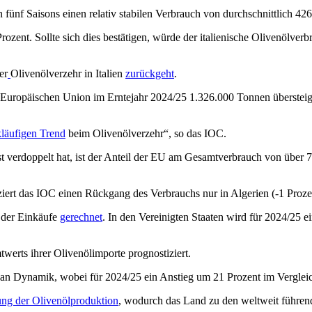
en fünf Saisons einen relativ stabilen Verbrauch von durchschnittlich 4
zent. Sollte sich dies bestätigen, würde der italienische Olivenölver
er
Olivenölverzehr in Italien
zurückgeht
.
r Europäischen Union im Erntejahr 2024/25 1.326.000 Tonnen überstei
kläufigen Trend
beim Olivenölverzehr“, so das IOC.
t verdoppelt hat, ist der Anteil der EU am Gesamtverbrauch von über 7
iert das IOC einen Rückgang des Verbrauchs nur in Algerien (-1 Proze
der Einkäufe
gerechnet
. In den Vereinigten Staaten wird für 2024/25 
werts ihrer Olivenölimporte prognostiziert.
i an Dynamik, wobei für 2024/25 ein Anstieg um 21 Prozent im Verglei
ng der Olivenölproduktion
, wodurch das Land zu den weltweit führen