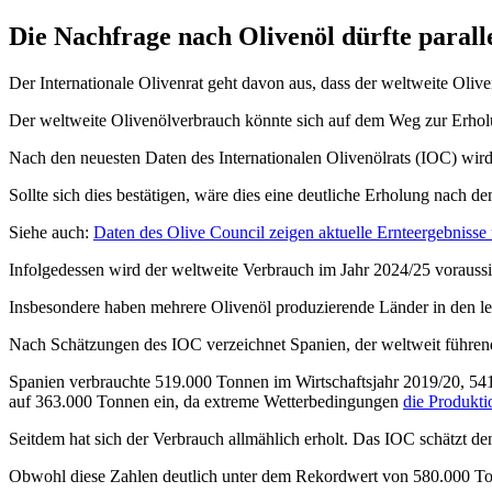
Die Nachfrage nach Olivenöl dürfte parall
Der Internationale Olivenrat geht davon aus, dass der weltweite Olive
Der weltweite Olivenölver­brauch könnte sich auf dem Weg zur Erholu
Nach den neuesten Daten des Internationalen Olivenölrats (IOC) wir
Sollte sich dies bestätigen, wäre dies eine deutliche Erholung nach
Siehe auch:
Daten des Olive Council zeigen aktuelle Ernteergebnis
Infolgedessen wird der weltweite Verbrauch im Jahr 2024/25 vorauss
Insbesondere haben mehrere Olivenöl produzierende Länder in den l
Nach Schätzungen des IOC verzeichnet Spanien, der weltweit führend
Spanien verbrauchte 519.000 Tonnen im Wirtschaftsjahr 2019/20, 54
auf 363.000 Tonnen ein, da extreme Wetterbedingungen
die Produkti
Seitdem hat sich der Verbrauch allmählich erholt. Das IOC schätzt d
Obwohl diese Zahlen deutlich unter dem Rekordwert von 580.000 Ton