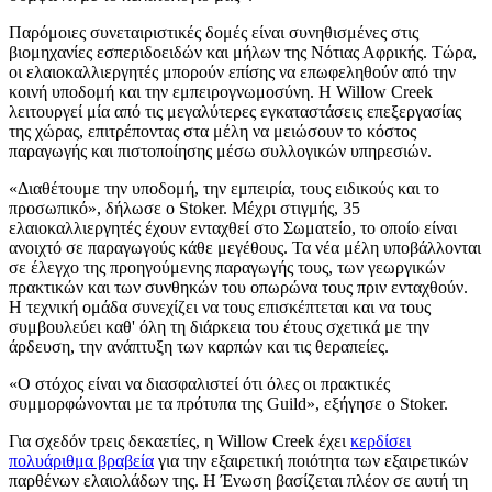
Παρόμοιες συνεταιριστικές δομές είναι συνηθισμένες στις
βιομηχανίες εσπεριδοειδών και μήλων της Νότιας Αφρικής. Τώρα,
οι ελαιοκαλλιεργητές μπορούν επίσης να επωφεληθούν από την
κοινή υποδομή και την εμπειρογνωμοσύνη. Η Willow Creek
λειτουργεί μία από τις μεγαλύτερες εγκαταστάσεις επεξεργασίας
της χώρας, επιτρέποντας στα μέλη να μειώσουν το κόστος
παραγωγής και πιστοποίησης μέσω συλλογικών υπηρεσιών.
«Διαθέτουμε την υποδομή, την εμπειρία, τους ειδικούς και το
προσωπικό», δήλωσε ο Stoker. Μέχρι στιγμής, 35
ελαιοκαλλιεργητές έχουν ενταχθεί στο Σωματείο, το οποίο είναι
ανοιχτό σε παραγωγούς κάθε μεγέθους. Τα νέα μέλη υποβάλλονται
σε έλεγχο της προηγούμενης παραγωγής τους, των γεωργικών
πρακτικών και των συνθηκών του οπωρώνα τους πριν ενταχθούν.
Η τεχνική ομάδα συνεχίζει να τους επισκέπτεται και να τους
συμβουλεύει καθ' όλη τη διάρκεια του έτους σχετικά με την
άρδευση, την ανάπτυξη των καρπών και τις θεραπείες.
«
Ο στόχος είναι να διασφαλιστεί ότι όλες οι πρακτικές
συμμορφώνονται με τα πρότυπα της Guild», εξήγησε ο Stoker.
Για σχεδόν τρεις δεκαετίες, η Willow Creek έχει
κερδίσει
πολυάριθμα βραβεία
για την εξαιρετική ποιότητα των εξαιρετικών
παρθένων ελαιολάδων της. Η Ένωση βασίζεται πλέον σε αυτή τη