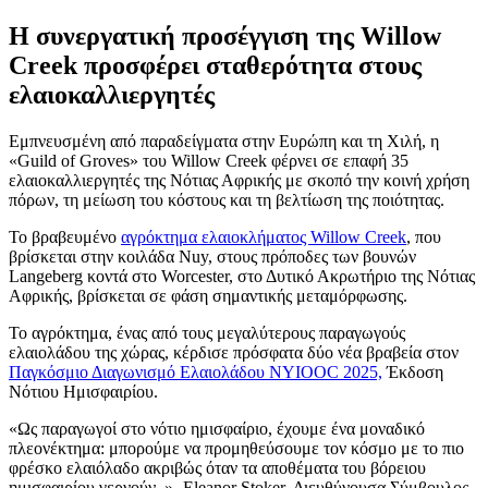
Η συνεργατική προσέγγιση της Willow
Creek προσφέρει σταθερότητα στους
ελαιοκαλλιεργητές
Εμπνευσμένη από παραδείγματα στην Ευρώπη και τη Χιλή, η
«Guild of Groves» του Willow Creek φέρνει σε επαφή 35
ελαιοκαλλιεργητές της Νότιας Αφρικής με σκοπό την κοινή χρήση
πόρων, τη μείωση του κόστους και τη βελτίωση της ποιότητας.
Το βραβευμένο
αγρόκτημα ελαιοκλήματος Willow Creek
, που
βρίσκεται στην κοιλάδα Nuy, στους πρόποδες των βουνών
Langeberg κοντά στο Worcester, στο Δυτικό Ακρωτήριο της Νότιας
Αφρικής, βρίσκεται σε φάση σημαντικής μεταμόρφωσης.
Το αγρόκτημα, ένας από τους μεγαλύτερους παραγωγούς
ελαιολάδου της χώρας, κέρδισε πρόσφατα δύο νέα βραβεία στον
Παγκόσμιο Διαγωνισμό Ελαιολάδου NYIOOC 2025,
Έκδοση
Νότιου Ημισφαιρίου.
Ως παραγωγοί στο νότιο ημισφαίριο, έχουμε ένα μοναδικό
πλεονέκτημα: μπορούμε να προμηθεύσουμε τον κόσμο με το πιο
φρέσκο ελαιόλαδο ακριβώς όταν τα αποθέματα του βόρειου
ημισφαιρίου γερνούν.
- Eleanor Stoker, Διευθύνουσα Σύμβουλος