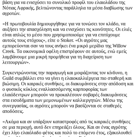
βάση για να ενισχύσει το συνολικό προφίλ του ελαιολάδου της
Νότιας Αφρικής, βελτιώνοντας παράλληλα τα μέσα διαβίωσης των
αγροτών.
«
Η πρωτοβουλία δημιουργήθηκε για να τονώσει τον κλάδο, να
αυξήσει την απασχόληση και να ενισχύσει τις κοινότητες. Οι ελιές
είναι απλώς το μέσο που χρησιμοποιούμε για να επιτύχουμε
αυτούς τους στόχους», είπε ο Stoker.
«Οι αγρότες μας
εμπορεύονται σαν να τους ανήκει ένα μικρό μερίδιο της Willow
Creek. Τα οικονομικά οφέλη επιστρέφουν σε αυτούς, ενώ εμείς
λαμβάνουμε μια μικρή προμήθεια για τη διαχείριση των
λειτουργιών».
Συγκεντρώνοντας την παραγωγή και μοιράζοντας τον κίνδυνο, η
Guild συμβάλλει στο να γίνει η ελαιοκαλλιέργεια πιο σταθερή και
βιώσιμη. Οι καιρικές συνθήκες, οι διακυμάνσεις στην απόδοση και
ο φυσικός κύκλος εναλλασσόμενης καρποφορίας των
ελαιόδεντρων μπορούν να προκαλέσουν σοβαρές διακυμάνσεις
στα εισοδήματα των μεμονωμένων καλλιεργητών. Μέσω της
συνεργασίας, οι αγρότες μπορούν να βασίζονται σε σταθερές
αποδόσεις.
«
Ακόμα
και
αν υπάρξουν καταστροφές από τις καιρικές συνθήκες
σε μια περιοχή, αυτό δεν επηρεάζει όλους. Και αν ένας αγρότης
έχει λίγο ελαιόλαδο φέτος και πολύ το επόμενο έτος, εξακολουθεί