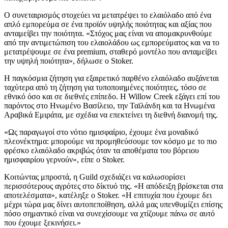
Ο συνεταιρισμός στοχεύει να μετατρέψει το ελαιόλαδο από ένα
απλό εμπορεύμα σε ένα προϊόν υψηλής ποιότητας και αξίας που
ανταμείβει την ποιότητα.
«Στόχος μας είναι να απομακρυνθούμε
από την αντιμετώπιση του ελαιολάδου ως εμπορεύματος και να το
μετατρέψουμε σε ένα premium, σταθερό μοντέλο που ανταμείβει
την υψηλή ποιότητα», δήλωσε ο Stoker.
Η παγκόσμια ζήτηση για εξαιρετικό παρθένο ελαιόλαδο αυξάνεται
ταχύτερα από τη ζήτηση για τυποποιημένες ποιότητες, τόσο σε
εθνικό όσο και σε διεθνές επίπεδο. Η Willow Creek εξάγει επί του
παρόντος στο Ηνωμένο Βασίλειο, την Ταϊλάνδη και τα Ηνωμένα
Αραβικά Εμιράτα, με σχέδια να επεκτείνει τη διεθνή διανομή της.
«Ως παραγωγοί στο νότιο ημισφαίριο, έχουμε ένα μοναδικό
πλεονέκτημα: μπορούμε να προμηθεύσουμε τον κόσμο με το πιο
φρέσκο ελαιόλαδο ακριβώς όταν τα αποθέματα του βόρειου
ημισφαιρίου γερνούν», είπε ο Stoker.
Κοιτώντας μπροστά, η Guild σχεδιάζει να καλωσορίσει
περισσότερους αγρότες στο δίκτυό της.
«Η απόδειξη βρίσκεται στα
αποτελέσματα», κατέληξε ο Stoker.
«
Η επιτυχία που έχουμε δει
μέχρι τώρα μας δίνει αυτοπεποίθηση, αλλά μας υπενθυμίζει επίσης
πόσο σημαντικό είναι να συνεχίσουμε να χτίζουμε πάνω σε αυτό
που έχουμε ξεκινήσει.»