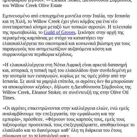
του Willow Creek Olive Estate
Εμπνευσμένο από επιτυχημένα μοντέλα στην Ιταλία, την Ισπανία
και τη Χιλή, το Willow Creek έχει γίνει κόμβος για ένα νέο
συνεταιριστικό κίνημα μεταξύ των τοπικών αγροτών. Η τελευταία
της πρωτοβουλία, το
Guild of Groves
, ξεκίνησε στην αρχή της
περασμένης καμπάνιας με στόχο να καταστήσει την
ελαιοκαλλιέργεια πιο οικονομικά και κοινωνικά βιώσιμη για τους
παραγωγούς που αντιμετωπίζουν αυξανόμενα κόστη και
συρρικνούμενα περιθώρια κέρδους.
«Η ελαιοκαλλιέργεια στη Νότια Αφρική είναι αρκετά δαπανηρή
και, ιστορικά, η τοπική τιμή του ελαιολάδου ήταν συνδεδεμένη με
την ισοτιμία των εισαγωγών, κυρίως με τις τιμές χύδην από την
Ισπανία. Σε αυτά τα χαμηλά επίπεδα, οι αγρότες δεν θα μπορούσαν
να αποκομίσουν κέρδος», δήλωσε η Διευθύνουσα Σύμβουλος της
Willow Creek, Eleanor Stoker, σε συνέντευξή της στην Olive Oil
Times.
«
Οι αγρότες επικεντρώνονται στην καλλιέργεια ελιών, ενώ εμείς
αναλαμβάνουμε την επεξεργασία, την εμφιάλωση και την
εμπορία», πρόσθεσε.
«Φέρνουν τους καρπούς τους, εμείς τους
ταξινομούμε προσεκτικά, τους επεξεργαζόμαστε, αποθηκεύουμε το
ελαιόλαδο και το διανέμουμε καθ’ όλη τη διάρκεια του έτους
σύμφωνα με το πελατολόγιό μας».