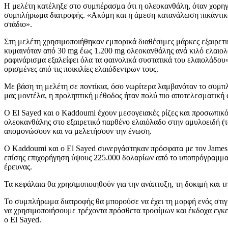
Η μελέτη κατέληξε στο συμπέρασμα ότι η ολεοκανθάλη, όταν χορηγε
συμπλήρωμα διατροφής. «Ακόμη και η άμεση κατανάλωση πικάντικου
στάδιο».
Στη μελέτη χρησιμοποιήθηκαν εμπορικά διαθέσιμες μάρκες εξαιρετι
κυμαινόταν από 30 mg έως 1.200 mg ολεοκανθάλης ανά κιλό ελαιολά
ραφινάρισμα εξαλείφει όλα τα φαινολικά συστατικά του ελαιολάδου
ορισμένες από τις ποικιλίες ελαιόδεντρων τους.
Με βάση τη μελέτη σε ποντίκια, όσο νωρίτερα λαμβανόταν το συμπλ
μας μοντέλα, η προληπτική μέθοδος ήταν πολύ πιο αποτελεσματική 
Ο El Sayed και ο Kaddoumi έχουν μεσογειακές ρίζες και προσωπικό 
ολεοκανθάλης στο εξαιρετικό παρθένο ελαιόλαδο στην αμυλοειδή (τ
απομονώσουν και να μελετήσουν την ένωση.
Ο Kaddoumi και ο El Sayed συνεργάστηκαν πρόσφατα με τον James Ca
επίσης επιχορήγηση ύψους 225.000 δολαρίων από το υποπρόγραμμα I
έρευνας.
Τα κεφάλαια θα χρησιμοποιηθούν για την ανάπτυξη, τη δοκιμή και
Το συμπλήρωμα διατροφής θα μπορούσε να έχει τη μορφή ενός στιγμ
να χρησιμοποιήσουμε τρέχοντα πρόσθετα τροφίμων και έκδοχα εγκ
ο El Sayed.