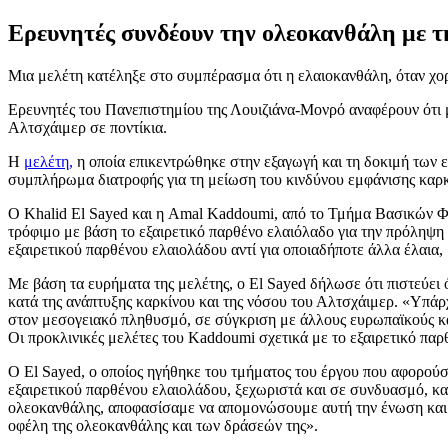
Ερευνητές συνδέουν την ολεοκανθάλη με τ
Μια μελέτη κατέληξε στο συμπέρασμα ότι η ελαιοκανθάλη, όταν χορ
Ερευνητές του Πανεπιστημίου της Λουιζιάνα-Μονρό αναφέρουν ότι μ
Αλτσχάιμερ σε ποντίκια.
Η
μελέτη,
η οποία επικεντρώθηκε στην εξαγωγή και τη δοκιμή των 
συμπλήρωμα διατροφής για τη μείωση του κινδύνου εμφάνισης καρ
Ο Khalid El Sayed και η Amal Kaddoumi, από το Τμήμα Βασικών Φ
τρόφιμο με βάση το εξαιρετικό παρθένο ελαιόλαδο για την πρόληψη
εξαιρετικού παρθένου ελαιολάδου αντί για οποιαδήποτε άλλα έλαια,
Με βάση τα ευρήματα της μελέτης, ο El Sayed δήλωσε ότι πιστεύει
κατά της ανάπτυξης καρκίνου και της νόσου του Αλτσχάιμερ. «Υπά
στον μεσογειακό πληθυσμό, σε σύγκριση με άλλους ευρωπαϊκούς κα
Οι προκλινικές μελέτες του Kaddoumi σχετικά με το εξαιρετικό πα
Ο El Sayed, ο οποίος ηγήθηκε του τμήματος του έργου που αφορούσ
εξαιρετικού παρθένου ελαιολάδου, ξεχωριστά και σε συνδυασμό, κ
ολεοκανθάλης, αποφασίσαμε να απομονώσουμε αυτή την ένωση και ν
οφέλη της ολεοκανθάλης και των δράσεών της».