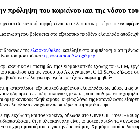
ην πρόληψη του καρκίνου και της νόσου το
ηγείται σε καθαρή μορφή, είναι αποτελεσματική. Τώρα το ενδιαφέρο
ια ένωση που βρίσκεται στο εξαιρετικό παρθένο ελαιόλαδο αποδείχθ
επιδράσεων της
ελαιοκανθάλης,
κατέληξε στο συμπέρασμα ότι η ένωση
κίνου του μαστού και
της νόσου του Αλτσχάιμερ
.
αρμακευτικών Επιστημών της Φαρμακευτικής Σχολής του ULM, εργάζο
 του καρκίνου και της νόσου του Αλτσχάιμερ». Ο El Sayed δήλωσε στ
 με βάση τα οφέλη για την υγεία που έχουν παρατηρηθεί».
 ότι η κατανάλωση εξαιρετικού παρθένου ελαιολάδου ως μέρος μιας τ
ρχουν ήδη αρκετές επιδημιολογικές μελέτες που υποδηλώνουν χαμηλό
ι αμερικανικούς πληθυσμούς, κυρίως λόγω της κατανάλωσης εξαιρετ
ρθένο ελαιόλαδο ενισχύουν περαιτέρω αυτή την άποψη».
ε την εκχύλιση και τον καρκίνο, δήλωσε στο Olive Oil Times: «Καθα
αι διαπιστώσαμε ότι η ολεοκανθάλη είναι το αστέρι αυτών των ενώσ
α τη χρησιμοποιήσουμε για την έρευνά μας. Χρησιμοποιούμε διάφορ