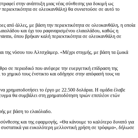
στραφεί στην ανάπτυξη μιας νέας σύνθεσης για δοκιμή ως
 περιεκτικότητα σε ολεοκανθάλη) θα συνιστούσε σε αυτό το
ες από άλλες, με βάση την περιεκτικότητα σε ολεοκανθάλη, η οποία
λαιολάδου και όχι του ραφιναρισμένου ελαιολάδου, καθώς η
ystems, όπου βρήκαν καλή περιεκτικότητα σε ολεοκανθάλη σε
ι της νόσου του Αλτσχάιμερ. «Μέχρι στιγμής, με βάση τα ζωικά
θρο σε περιοδικό που ανέφερε την ευεργετική επίδραση της
 το χημικό τους ένστικτο και οδήγησε στην απόφασή τους να
ί να χρηματοδοτήσει το έργο με 22.500 δολάρια. Η ομάδα έλαβε
ίτευγμα θα συμβάλει στη χρηματοδότηση τριών επιπλέον ετών
ής με βάση το ελαιόλαδο.
 σύνθεσης και της εφαρμογής. «Θα κάνουμε το καλύτερο δυνατό για
 συστατικά για ευκολότερη μελλοντική χρήση σε τρόφιμα», δήλωσε