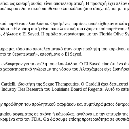
ίται ως καθαρή ουσία, είναι αποτελεσματική. Η προσοχή έχει πλέον 
/πικρού εξαιρετικού παρθένου ελαιολάδου (που συσχετίζεται με την
κού παρθένου ελαιολάδου. Ορισμένες παρτίδες αποδείχθηκαν καλύτερ
δου. «Η δράση αυτή είναι αποκλειστική του εξαιρετικού παρθένου ε
», δήλωσε ο El Sayed. Η ομάδα συνεργάστηκε με την Florida Olive S
ήρωμα, τόσο πιο αποτελεσματικό ήταν στην πρόληψη του καρκίνου κα
από τη θεραπευτική», επεσήμανε ο El Sayed.
ενδιαφέρον για τα οφέλη του ελαιολάδου. Ο El Sayed είπε ότι ένα άρ
ο χαρακτηριστικό γνώρισμα της νόσου του Αλτσχάιμερ) είχε ξυπνήσει
rdelli, ιδιοκτήτη της Segue Therapeutics. Ο Cardelli έχει δεσμευτε
ndustry Ties Research του Louisiana Board of Regents. Αυτό το επ
 την προώθηση του προληπτικού φαρμάκου και συμπληρώματος διατροφ
ιαίου ροφήματος σε σκόνη ή κάψουλας, ανάλογα με την επιτυχία της
εκριμένα από τον FDA. Θα δώσουμε επίσης προτεραιότητα σε φυσικά