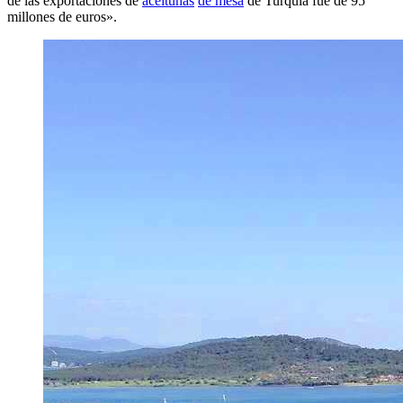
de las exportaciones de
aceitunas
de mesa
de Turquía fue de 95
millones de euros».