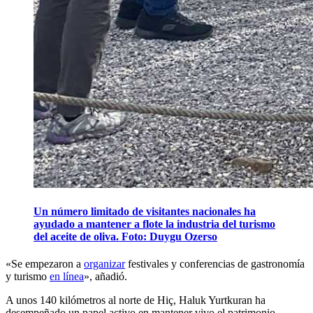
Un número limitado de visitantes nacionales ha
ayudado a mantener a flote la industria del turismo
del aceite de oliva. Foto: Duygu Ozerso
«Se empezaron a
organizar
festivales y conferencias de gastronomía
y turismo
en línea
», añadió.
A unos 140 kilómetros al norte de Hiç, Haluk Yurtkuran ha
desempeñado un papel activo en mantener vivo el patrimonio