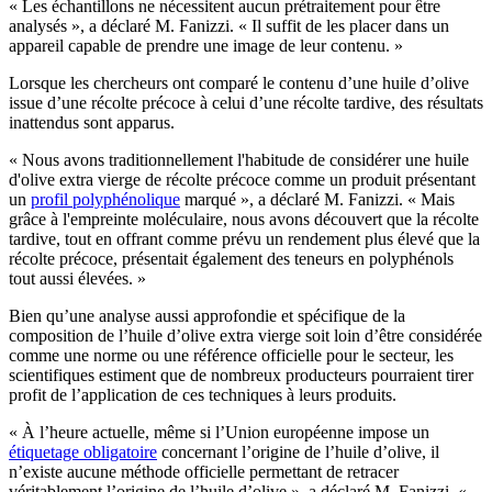
« Les échantillons ne nécessitent aucun prétraitement pour être
analysés », a déclaré M. Fanizzi. « Il suffit de les placer dans un
appareil capable de prendre une image de leur contenu. »
Lorsque les chercheurs ont comparé le contenu d’une huile d’olive
issue d’une récolte précoce à celui d’une récolte tardive, des résultats
inattendus sont apparus.
« Nous avons traditionnellement l'habitude de considérer une huile
d'olive extra vierge de récolte précoce comme un produit présentant
un
profil polyphénolique
marqué », a déclaré M. Fanizzi. « Mais
grâce à l'empreinte moléculaire, nous avons découvert que la récolte
tardive, tout en offrant comme prévu un rendement plus élevé que la
récolte précoce, présentait également des teneurs en polyphénols
tout aussi élevées. »
Bien qu’une analyse aussi approfondie et spécifique de la
composition de l’huile d’olive extra vierge soit loin d’être considérée
comme une norme ou une référence officielle pour le secteur, les
scientifiques estiment que de nombreux producteurs pourraient tirer
profit de l’application de ces techniques à leurs produits.
« À l’heure actuelle, même si l’Union européenne impose un
étiquetage obligatoire
concernant l’origine de l’huile d’olive, il
n’existe aucune méthode officielle permettant de retracer
véritablement l’origine de l’huile d’olive », a déclaré M. Fanizzi. «