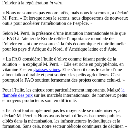
l’olivier à la régénération
in vitro
.
«
Nous ne sommes pas encore prêts, mais nous le serons », a déclaré
M. Perri.
« Et lorsque nous le serons, nous disposerons de nouveaux
outils pour accélérer l’amélioration de l’espèce. »
Selon M. Perri, la présence d’une institution internationale telle que
la FAO à l’atelier de Rende reflète l’importance mondiale de
l’olivier en tant que ressource à la fois économique et nutritionnelle
pour les pays d’Afrique du Nord, d’Amérique latine et d’Asie.
«
La FAO considère l’huile d’olive comme faisant partie de la
solution », a expliqué M. Perri.
« Elle est riche en polyphénols, en
vitamine E et en
graisses saines
. Elle s’inscrit dans le cadre d’une
alimentation durable et peut soutenir les petits agriculteurs. C’est
pourquoi la FAO soutient fermement des projets comme celui-ci. »
Pour l’Italie, les enjeux sont particulièrement importants. Malgré
la
flambée des prix
sur les marchés internationaux, de nombreux petits
et moyens producteurs sont en difficulté.
«
Ils n’ont tout simplement pas les moyens de se moderniser », a
déclaré M. Perri.
« Nous avons besoin d’investissements publics
ciblés dans la mécanisation, les infrastructures hydrauliques et la
formation. Sans cela, notre secteur oléicole continuera de décliner. »