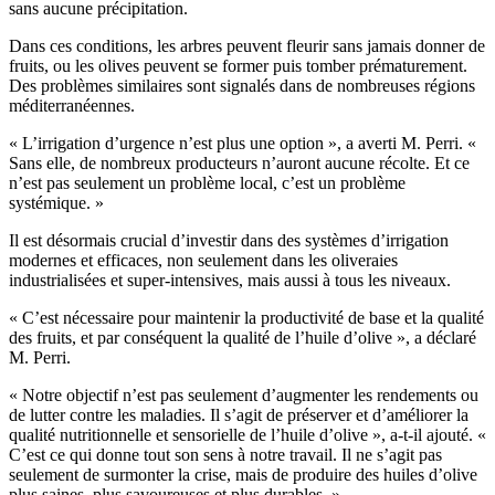
sans aucune précipitation.
Dans ces con­di­tions, les arbres peuvent fleurir sans jamais donner de
fruits, ou les olives peuvent se former puis tomber pré­ma­tu­re­ment.
Des problèmes similaires sont signalés dans de nombreuses régions
méditerranéennes.
«
L’ir­ri­ga­tion d’ur­gence n’est plus une option », a averti M. Perri.
«
Sans elle, de nombreux produc­teurs n’auront aucune récolte. Et ce
n’est pas seulement un problème local, c’est un problème
systémique. »
Il est désormais crucial d’investir dans des systèmes d’irrigation
modernes et efficaces, non seulement dans les oliveraies
industrialisées et super-intensives, mais aussi à tous les niveaux.
« C’est néces­saire pour main­tenir la pro­duc­ti­vi­té de base et la qualité
des fruits, et par conséquent la qualité de l’huile d’olive », a déclaré
M. Perri.
« Notre objectif n’est pas seulement d’augmenter les rendements ou
de lutter contre les maladies. Il s’agit de préserver et d’améliorer la
qualité nutritionnelle et sensorielle de l’huile d’olive », a-t-il ajouté.
«
C’est ce qui donne tout son sens à notre travail. Il ne s’agit pas
seulement de surmonter la crise, mais de produire des huiles d’olive
plus saines, plus savoureuses et plus durables. »