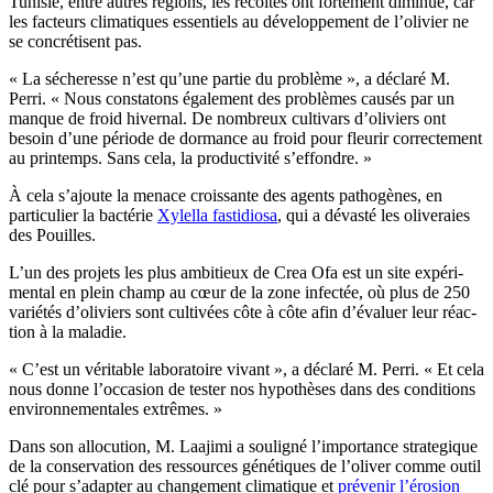
Tunisie, entre autres régions, les récoltes ont fortement diminué, car
les facteurs climatiques essentiels au développement de l’olivier ne
se concrétisent pas.
«
La sécheresse n’est qu’une partie du problème », a déclaré M.
Perri.
« Nous constatons également des problèmes causés par un
manque de froid hivernal. De nombreux cultivars d’oliviers ont
besoin d’une période de dormance au froid pour fleurir correctement
au printemps. Sans cela, la productivité s’effondre. »
À cela s’ajoute la menace croissante des agents pathogènes, en
particulier la bactérie
Xylella fastidiosa
, qui a dévasté les oliveraies
des Pouilles.
L’un des projets les plus ambitieux de Crea Ofa est un site expé­ri­
mental en plein champ au cœur de la zone infectée, où plus de 250
variétés d’oliviers sont culti­vées côte à côte afin d’évaluer leur réac­
tion à la maladie.
«
C’est un véritable laboratoire vivant », a déclaré M. Perri.
« Et cela
nous donne l’occasion de tester nos hypothèses dans des conditions
environnementales extrêmes. »
Dans son allocution, M. Laajimi a souligné l’impor­tan­ce strate­gique
de la con­ser­va­tion des ressources génétiques de l’oli­ver comme outil
clé pour s’ad­ap­ter au changement cli­matique et
pré­venir l’éro­sion