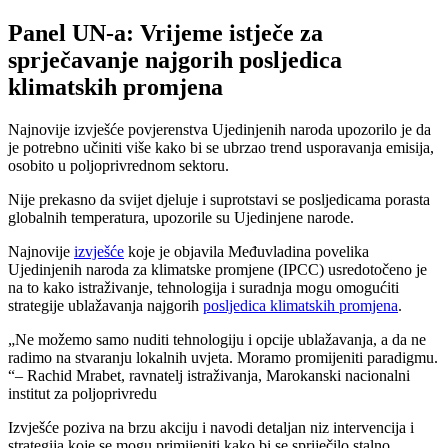
Panel UN-a: Vrijeme istječe za
sprječavanje najgorih posljedica
klimatskih promjena
Najnovije izvješće povjerenstva Ujedinjenih naroda upozorilo je da
je potrebno učiniti više kako bi se ubrzao trend usporavanja emisija,
osobito u poljoprivrednom sektoru.
Nije prekasno da svijet djeluje i suprotstavi se posljedicama porasta
globalnih temperatura, upozorile su Ujedinjene narode.
Najnovije
izvješće
koje je objavila Međuvladina povelika
Ujedinjenih naroda za klimatske promjene (IPCC) usredotočeno je
na to kako istraživanje, tehnologija i suradnja mogu omogućiti
strategije ublažavanja najgorih
posljedica klimatskih promjena
.
Ne možemo samo nuditi tehnologiju i opcije ublažavanja, a da ne
radimo na stvaranju lokalnih uvjeta. Moramo promijeniti paradigmu.
– Rachid Mrabet, ravnatelj istraživanja, Marokanski nacionalni
institut za poljoprivredu
Izvješće poziva na brzu akciju i navodi detaljan niz intervencija i
strategija koje se mogu primijeniti kako bi se spriječilo stalno