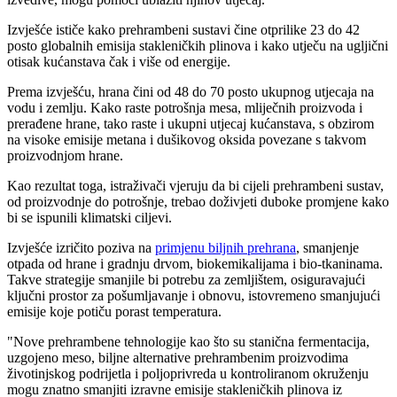
Izvješće ističe kako prehrambeni sustavi čine otprilike 23 do 42
posto globalnih emisija stakleničkih plinova i kako utječu na ugljični
otisak kućanstava čak i više od energije.
Prema izvješću, hrana čini od 48 do 70 posto ukupnog utjecaja na
vodu i zemlju. Kako raste potrošnja mesa, mliječnih proizvoda i
prerađene hrane, tako raste i ukupni utjecaj kućanstava, s obzirom
na visoke emisije metana i dušikovog oksida povezane s takvom
proizvodnjom hrane.
Kao rezultat toga, istraživači vjeruju da bi cijeli prehrambeni sustav,
od proizvodnje do potrošnje, trebao doživjeti duboke promjene kako
bi se ispunili klimatski ciljevi.
Izvješće izričito poziva na
primjenu biljnih prehrana
, smanjenje
otpada od hrane i gradnju drvom, biokemikalijama i bio-tkaninama.
Takve strategije smanjile bi potrebu za zemljištem, osiguravajući
ključni prostor za pošumljavanje i obnovu, istovremeno smanjujući
emisije koje potiču porast temperatura.
"Nove prehrambene tehnologije kao što su stanična fermentacija,
uzgojeno meso, biljne alternative prehrambenim proizvodima
životinjskog podrijetla i poljoprivreda u kontroliranom okruženju
mogu znatno smanjiti izravne emisije stakleničkih plinova iz