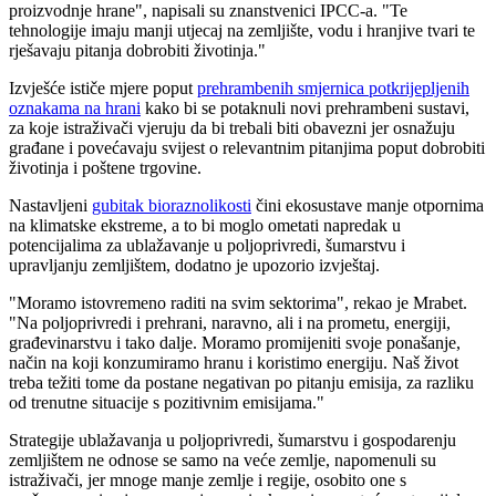
proizvodnje hrane", napisali su znanstvenici IPCC-a. "Te
tehnologije imaju manji utjecaj na zemljište, vodu i hranjive tvari te
rješavaju pitanja dobrobiti životinja."
Izvješće ističe mjere poput
prehrambenih smjernica potkrijepljenih
oznakama na hrani
kako bi se potaknuli novi prehrambeni sustavi,
za koje istraživači vjeruju da bi trebali biti obavezni jer osnažuju
građane i povećavaju svijest o relevantnim pitanjima poput dobrobiti
životinja i poštene trgovine.
Nastavljeni
gubitak bioraznolikosti
čini ekosustave manje otpornima
na klimatske ekstreme, a to bi moglo ometati napredak u
potencijalima za ublažavanje u poljoprivredi, šumarstvu i
upravljanju zemljištem, dodatno je upozorio izvještaj.
"Moramo istovremeno raditi na svim sektorima", rekao je Mrabet.
"Na poljoprivredi i prehrani, naravno, ali i na prometu, energiji,
građevinarstvu i tako dalje. Moramo promijeniti svoje ponašanje,
način na koji konzumiramo hranu i koristimo energiju. Naš život
treba težiti tome da postane negativan po pitanju emisija, za razliku
od trenutne situacije s pozitivnim emisijama."
Strategije ublažavanja u poljoprivredi, šumarstvu i gospodarenju
zemljištem ne odnose se samo na veće zemlje, napomenuli su
istraživači, jer mnoge manje zemlje i regije, osobito one s