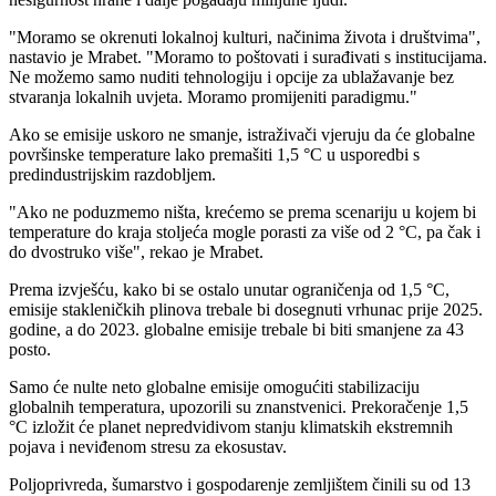
"Moramo se okrenuti lokalnoj kulturi, načinima života i društvima",
nastavio je Mrabet. "Moramo to poštovati i surađivati s institucijama.
Ne možemo samo nuditi tehnologiju i opcije za ublažavanje bez
stvaranja lokalnih uvjeta. Moramo promijeniti paradigmu."
Ako se emisije uskoro ne smanje, istraživači vjeruju da će globalne
površinske temperature lako premašiti 1,5 °C u usporedbi s
predindustrijskim razdobljem.
"Ako ne poduzmemo ništa, krećemo se prema scenariju u kojem bi
temperature do kraja stoljeća mogle porasti za više od 2 °C, pa čak i
do dvostruko više", rekao je Mrabet.
Prema izvješću, kako bi se ostalo unutar ograničenja od 1,5 °C,
emisije stakleničkih plinova trebale bi dosegnuti vrhunac prije 2025.
godine, a do 2023. globalne emisije trebale bi biti smanjene za 43
posto.
Samo će nulte neto globalne emisije omogućiti stabilizaciju
globalnih temperatura, upozorili su znanstvenici. Prekoračenje 1,5
°C izložit će planet nepredvidivom stanju klimatskih ekstremnih
pojava i neviđenom stresu za ekosustav.
Poljoprivreda, šumarstvo i gospodarenje zemljištem činili su od 13