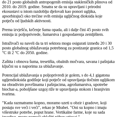
do 21 posto globalnih antropogenih emisija stakleničkih plinova od
2010. do 2019. godine. Smatra se da su upravljani i prirodni
ekosustavi u istom razdoblju djelovali kao ponori ugljika,
apsorbirajući oko trećine svih emisija ugljičnog dioksida koje
potječu od ljudskih aktivnosti.
Prema izvješću, krčenje šuma opada, ali i dalje čini 45 posto svih
emisija iz poljoprivrede, šumarstva i gospodarenja zemljištem.
Istraživači su naveli da ta tri sektora mogu osigurati između 20 i 30
posto globalnog ublažavanja potrebnog za postizanje granica od 1,5
°C ili 2 °C do 2050. godine.
Zaštita i obnova šuma, tresetišta, obalnih močvara, savana i pašnjaka
ključni su u naporima za ublažavanje.
Potencijal ublažavanja u poljoprivredi je golem, s do 4,1 gigatona
ugljendioksida godišnje koji potječe od upravljanja tločnim ugljikom
na obradivim površinama i pašnjacima, agrošumarstva, upotrebe
biochar-a, poboljšane uzgoj riže te upravljanja stokom i hranjivim
tvarima.
"Kada razmatramo kopno, moramo uzeti u obzir i gradove, koji
postaju sve veći i veći", rekao je Mrabet. "Oni su kopno i imaju
višestruke potrebe, poput hrane. Vertikalne farme, koje su sada
izvedive, mogu pomoći ublažiti njihov utjecaj."