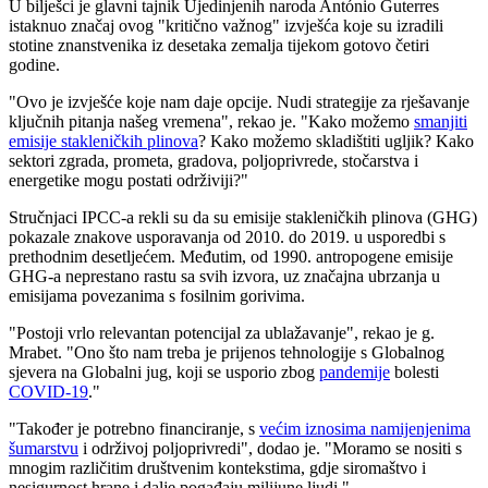
U bilješci je glavni tajnik Ujedinjenih naroda António Guterres
istaknuo značaj ovog "kritično važnog" izvješća koje su izradili
stotine znanstvenika iz desetaka zemalja tijekom gotovo četiri
godine.
"Ovo je izvješće koje nam daje opcije. Nudi strategije za rješavanje
ključnih pitanja našeg vremena", rekao je. "Kako možemo
smanjiti
emisije stakleničkih plinova
? Kako možemo skladištiti ugljik? Kako
sektori zgrada, prometa, gradova, poljoprivrede, stočarstva i
energetike mogu postati održiviji?"
Stručnjaci IPCC-a rekli su da su emisije stakleničkih plinova (GHG)
pokazale znakove usporavanja od 2010. do 2019. u usporedbi s
prethodnim desetljećem. Međutim, od 1990. antropogene emisije
GHG-a neprestano rastu sa svih izvora, uz značajna ubrzanja u
emisijama povezanima s fosilnim gorivima.
"Postoji vrlo relevantan potencijal za ublažavanje", rekao je g.
Mrabet. "Ono što nam treba je prijenos tehnologije s Globalnog
sjevera na Globalni jug, koji se usporio zbog
pandemije
bolesti
COVID-19
."
"Također je potrebno financiranje, s
većim iznosima namijenjenima
šumarstvu
i održivoj poljoprivredi", dodao je. "Moramo se nositi s
mnogim različitim društvenim kontekstima, gdje siromaštvo i
nesigurnost hrane i dalje pogađaju milijune ljudi."