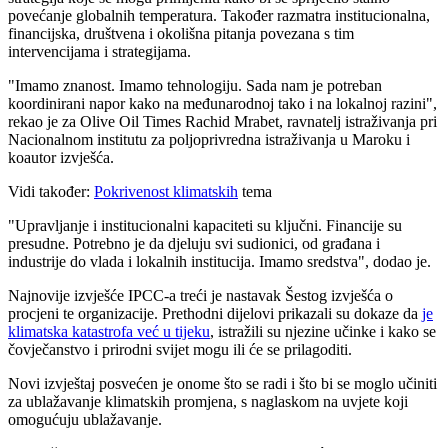
povećanje globalnih temperatura. Također razmatra institucionalna,
financijska, društvena i okolišna pitanja povezana s tim
intervencijama i strategijama.
"Imamo znanost. Imamo tehnologiju. Sada nam je potreban
koordinirani napor kako na međunarodnoj tako i na lokalnoj razini",
rekao je za Olive Oil Times Rachid Mrabet, ravnatelj istraživanja pri
Nacionalnom institutu za poljoprivredna istraživanja u Maroku i
koautor izvješća.
Vidi također:
Pokrivenost klimatskih
tema
"Upravljanje i institucionalni kapaciteti su ključni. Financije su
presudne. Potrebno je da djeluju svi sudionici, od građana i
industrije do vlada i lokalnih institucija. Imamo sredstva", dodao je.
Najnovije izvješće IPCC-a treći je nastavak Šestog izvješća o
procjeni te organizacije. Prethodni dijelovi prikazali su dokaze da
je
klimatska katastrofa već u tijeku
, istražili su njezine učinke i kako se
čovječanstvo i prirodni svijet mogu ili će se prilagoditi.
Novi izvještaj posvećen je onome što se radi i što bi se moglo učiniti
za ublažavanje klimatskih promjena, s naglaskom na uvjete koji
omogućuju ublažavanje.