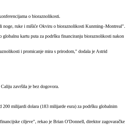
konferencijama o bioraznolikosti.
i noge, ruke i mišiće Okviru o bioraznolikosti Kunming–Montreal".
o globalnu kartu puta za podršku financiranju bioraznolikosti nakon
raznolikosti i promicanje mira s prirodom," dodala je Astrid
Caliju završila je bez dogovora.
 200 milijardi dolara (183 milijarde eura) za podršku globalnim
financijske ciljeve", rekao je Brian O'Donnell, direktor zagovaračke