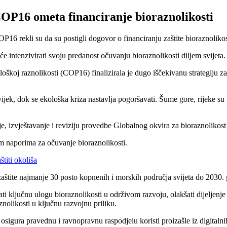
COP16 ometa financiranje bioraznolikosti
16 rekli su da su postigli dogovor o financiranju zaštite bioraznolikos
intenzivirati svoju predanost očuvanju bioraznolikosti diljem svijeta.
oškoj raznolikosti (COP16) finalizirala je dugo iščekivanu strategiju za
ijek, dok se ekološka kriza nastavlja pogoršavati. Šume gore, rijeke su u
je, izvještavanje i reviziju provedbe Globalnog okvira za bioraznolik
im naporima za očuvanje bioraznolikosti.
titi okoliša
 zaštite najmanje 30 posto kopnenih i morskih područja svijeta do 2030.
ti ključnu ulogu bioraznolikosti u održivom razvoju, olakšati dijeljenje 
znolikosti u ključnu razvojnu priliku.
igura pravednu i ravnopravnu raspodjelu koristi proizašle iz digitalni