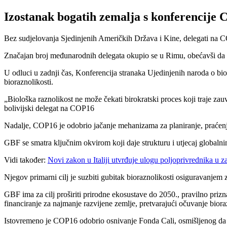
Izostanak bogatih zemalja s konferencije 
Bez sudjelovanja Sjedinjenih Američkih Država i Kine, delegati na COP
Značajan broj međunarodnih delegata okupio se u Rimu, obećavši da će 
U odluci u zadnji čas, Konferencija stranaka Ujedinjenih naroda o biol
bioraznolikosti.
Biološka raznolikost ne može čekati birokratski proces koji traje zauv
bolivijski delegat na COP16
Nadalje, COP16 je odobrio jačanje mehanizama za planiranje, praćen
GBF se smatra ključnim okvirom koji daje strukturu i utjecaj globaln
Vidi također:
Novi zakon u Italiji utvrđuje ulogu poljoprivrednika u zaš
Njegov primarni cilj je suzbiti gubitak bioraznolikosti osiguravanjem
GBF ima za cilj proširiti prirodne ekosustave do 2050., pravilno prizna
financiranje za najmanje razvijene zemlje, pretvarajući očuvanje biora
Istovremeno je COP16 odobrio osnivanje Fonda Cali, osmišljenog da os