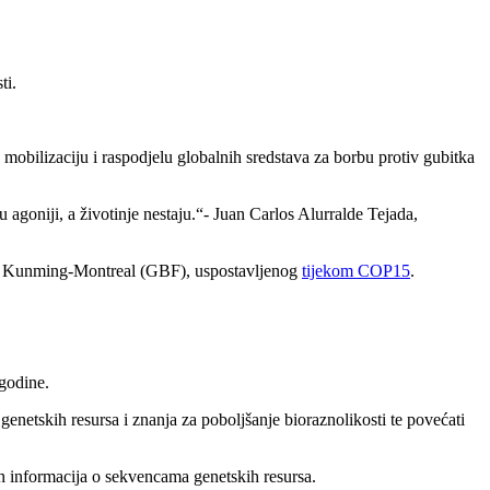
ti.
 mobilizaciju i raspodjelu globalnih sredstava za borbu protiv gubitka
 agoniji, a životinje nestaju.
- Juan Carlos Alurralde Tejada,
ost Kunming-Montreal (GBF), uspostavljenog
tijekom COP15
.
 godine.
genetskih resursa i znanja za poboljšanje bioraznolikosti te povećati
h informacija o sekvencama genetskih resursa.