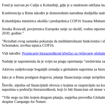
Fond je nazvan po Caliju u Kolumbiji, gdje je u studenom održana i
Konferencija u Rimu također je domorodnim narodima dodijelila stalna
Kolumbijska ministrica okoliša i predsjednica COP16 Susana Muha
Jessika Roswall, povjerenica Europske unije za okoliš, vodnu otporno
2030. godine."
"
Rezultati ovog sastanka pokazuju da multilateralizam funkcionira i sl
Schomaker, izvršna tajnica COP16.
Vidi također:
Promicanje bioraznolikosti ključno za rješavanje global
Nadalje je napomenula da je svijet na pragu opremanja
"sredstvima za
Aktivno sudjelovanje bogatijih zemalja u globalnim naporima za bioraz
Iako je u Rimu postignut dogovor, pitanje financiranja ostaje neriješ
Štoviše, nijedna od financijskih obveza o kojima se raspravljalo na 
naporima u području bioraznolikosti, koji će biti financiran od strane v
"Više nego na bilo kojem drugom pitanju, uspješna provedba Globalnog 
skupine Campaign for Nature.