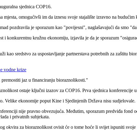
nauguralna sjednica COP16.
 mjesta, omogućivši im da iznesu svoje stajalište izravno na budućim 
mmad pozdravila je sporazum kao
"povijesni", naglašavajući da
smo "dal
st i konkurentnu kružnu ekonomiju, izjavila je da je sporazum
"osigura
uži kao sredstvo za uspostavljanje partnerstava potrebnih za zaštitu bio
ne vodne krize
 premostiti jaz u financiranju bioraznolikosti."
nolikost ostaje ključni izazov za COP16. Prva sjednica konferencije u 
eno. Velike ekonomije poput Kine i Sjedinjenih Država nisu sudjelovale.
konferenciji nije pravno obvezujuća. Međutim, sporazum predviđa fond od
lada i privatnih subjekata.
okvira za bioraznolikost ovisit će o tome hoće li svijet ispuniti svoje 